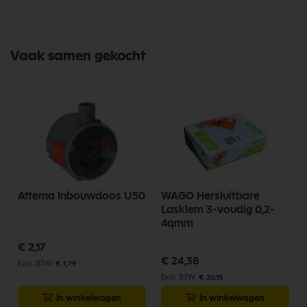
Vaak samen gekocht
Attema Inbouwdoos U50
WAGO Hersluitbare
Lasklem 3-voudig 0,2-
4qmm
€ 2,17
€ 24,38
€ 1,79
€ 20,15
In winkelwagen
In winkelwagen