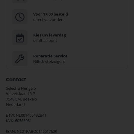
Voor 17:00 besteld
direct verzonden
Kies uw leverdag
of afhaalpunt
Reparatie Service
Nilfisk stofzuigers
Contact
Selectra Hengelo
Verzetslaan 13-7
7548 EM,
Boekelo
Nederland
BTW: NL001406482B41
KVK: 60566981
IBAN: NL21RABO0145617629