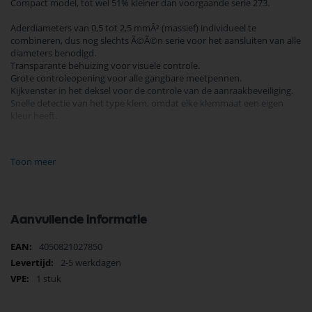
Compact model, tot wel 51% kleiner dan voorgaande serie 273.
Aderdiameters van 0,5 tot 2,5 mmÂ² (massief) individueel te
combineren, dus nog slechts Ã©Ã©n serie voor het aansluiten van alle
diameters benodigd.
Transparante behuizing voor visuele controle.
Grote controleopening voor alle gangbare meetpennen.
Kijkvenster in het deksel voor de controle van de aanraakbeveiliging.
Snelle detectie van het type klem, omdat elke klemmaat een eigen
kleur heeft.
Merk: Wago
Item: Mini lasklem 3-voudig
Toon meer
Kleur: Transparant oranje
Maximale voltage: 450V
Minimale draaddikte: 0,5 mm
Maximale draaddikte: 2,5 mm
Afmetingen: 16,7 Ã— 14 Ã— 5,8 mm
Aanvullende informatie
Meer
4050821027850
informatie
2-5 werkdagen
1 stuk