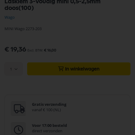
Lasklem 3-voudig mini 0,5-2,5mm
naar
doos(100)
het
begin
Wago
van
de
MINI Wago 2273-203
afbeeldingen-
gallerij
€ 19,36
€ 16,00
1
In winkelwagen
Gratis verzending
vanaf € 100 (NL)
Voor 17:00 besteld
direct verzonden