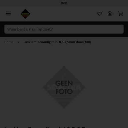
B2B
Wi
Home
Lasklem 3-voudig mini 0,5-2,5mm doos(100)
Ga
naar
het
einde
van
de
afbeeldingen-
gallerij
Ga