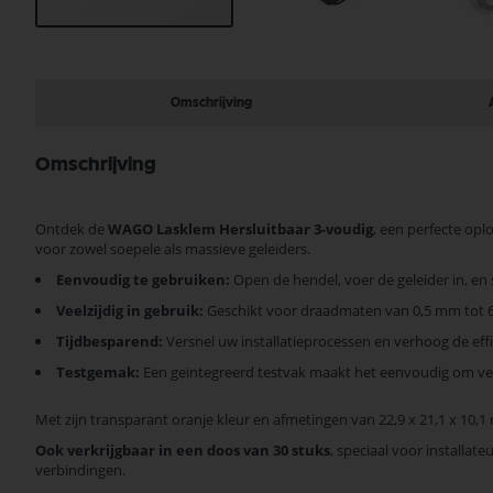
Ga
naar
het
begin
Omschrijving
van
de
afbeeldingen-
Omschrijving
gallerij
Ontdek de
WAGO Lasklem Hersluitbaar 3-voudig
, een perfecte opl
voor zowel soepele als massieve geleiders.
Eenvoudig te gebruiken:
Open de hendel, voer de geleider in, en s
Veelzijdig in gebruik:
Geschikt voor draadmaten van 0,5 mm tot 6 m
Tijdbesparend:
Versnel uw installatieprocessen en verhoog de effi
Testgemak:
Een geïntegreerd testvak maakt het eenvoudig om ver
Met zijn transparant oranje kleur en afmetingen van 22,9 x 21,1 x 10,1
Ook verkrijgbaar in een doos van 30 stuks
, speciaal voor installa
verbindingen.