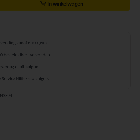
In winkelwagen
erzending
vanaf € 100 (NL)
00 besteld
direct verzonden
leverdag
of afhaalpunt
 Service
Nilfisk stofzuigers
943394