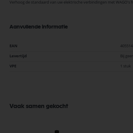
Verhoog de standaard van uw elektrische verbindingen met WAGO's hoog
Aanvullende informatie
Meer
EAN
405514
informatie
Levertijd
Bij gee
VPE
1 stuk
Vaak samen gekocht