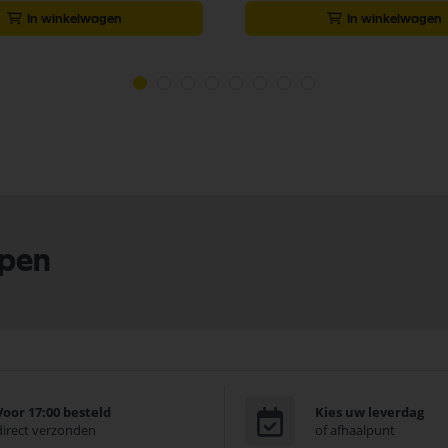
In winkelwagen
In winkelwagen
lpen
Voor 17:00 besteld
Kies uw leverdag
direct verzonden
of afhaalpunt