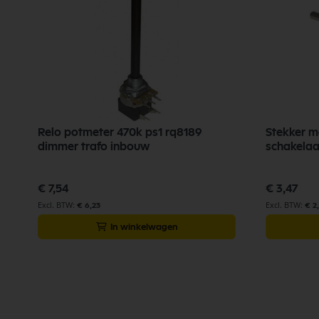
Relo potmeter 470k ps1 rq8189
Stekker m
dimmer trafo inbouw
schakelaa
€ 7,54
€ 3,47
€ 6,23
€ 2
In winkelwagen