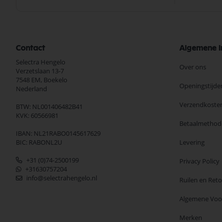
Contact
Algemene I
Selectra Hengelo
Over ons
Verzetslaan 13-7
7548 EM,
Boekelo
Openingstijde
Nederland
Verzendkoste
BTW: NL001406482B41
KVK: 60566981
Betaalmethod
IBAN: NL21RABO0145617629
BIC: RABONL2U
Levering
+31 (0)74-2500199
Privacy Policy
+31630757204
info@selectrahengelo.nl
Ruilen en Ret
Algemene Vo
Merken