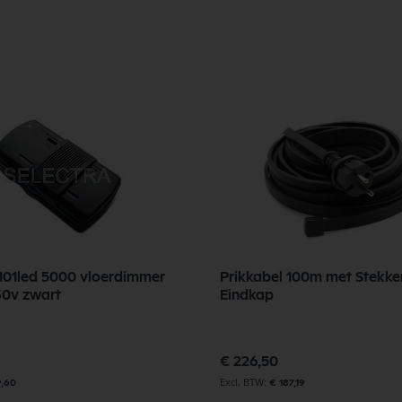
101led 5000 vloerdimmer
Prikkabel 100m met Stekke
4-100w 230v zwart
Eindkap
€ 226,50
9,60
€ 187,19