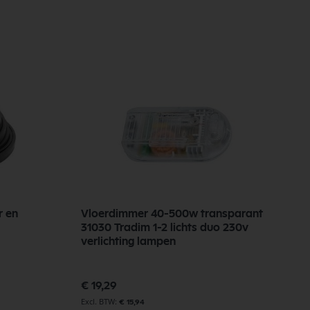
r en
Vloerdimmer 40-500w transparant
E
31030 Tradim 1-2 lichts duo 230v
R
verlichting lampen
€
€ 19,29
€ 15,94