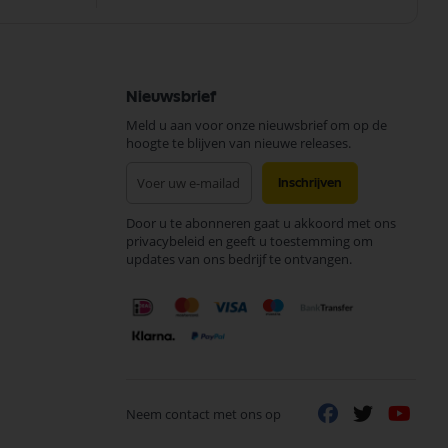
Nieuwsbrief
Meld u aan voor onze nieuwsbrief om op de
hoogte te blijven van nieuwe releases.
Abonneer
Inschrijven
u
op
Door u te abonneren gaat u akkoord met ons
onze
privacybeleid en geeft u toestemming om
nieuwsbrief
updates van ons bedrijf te ontvangen.
Neem contact met ons op