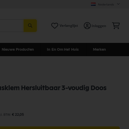
Nederlands
Zoeken
Win
Verlanglijst
Inloggen
Nieuwe Producten
In En Om Het Huis
Merken
klem Hersluitbaar 3-voudig Doos
€ 22,05