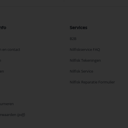
nfo
Services
B2B
n en contact
Nilfiskservice FAQ
n
Nilfisk Tekeningen
en
Nilfisk Service
Nilfisk Reparatie Formulier
ourneren
orwaarden
(pdf)