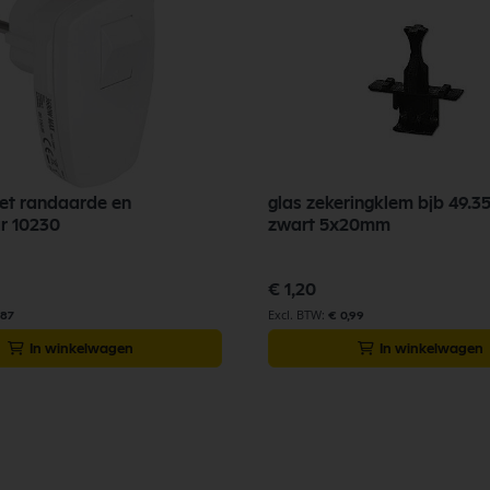
et randaarde en
glas zekeringklem bjb 49.3
r 10230
zwart 5x20mm
€ 1,20
,87
€ 0,99
In winkelwagen
In winkelwagen