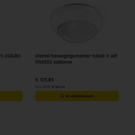
51.-200.80
steinel bewegingsmelder is360-3 wit
006532 opbouw
€ 123,83
€ 102,34
In winkelwagen