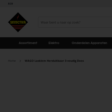
B2B
Assortiment
Elektro
Onderdelen Apparaten
Home
WAGO Lasklem Hersluitbaar 3-voudig Doos
Ga
naar
het
einde
van
de
afbeeldingen-
gallerij