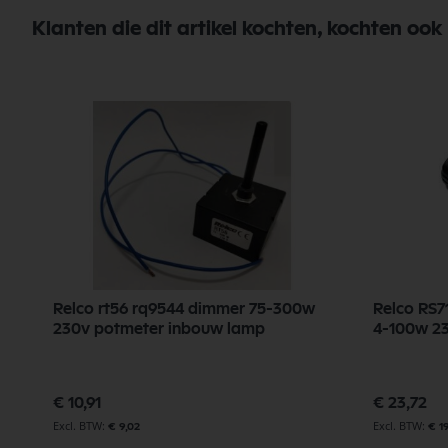
Klanten die dit artikel kochten, kochten ook
m,
Relco rt56 rq9544 dimmer 75-300w
Relco RS7
230v potmeter inbouw lamp
€ 10,91
€ 23,72
€ 9,02
€ 1