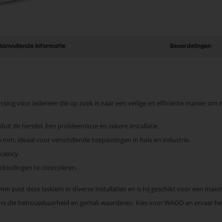
Aanvullende informatie
Beoordelingen
ossing voor iedereen die op zoek is naar een veilige en efficiënte manier o
luit de hendel. Een probleemloze en zekere installatie.
m, ideaal voor verschillende toepassingen in huis en industrie.
ciency.
bindingen te controleren.
 mm past deze lasklem in diverse installaties en is hij geschikt voor een max
teurs die betrouwbaarheid en gemak waarderen. Kies voor WAGO en ervaar he