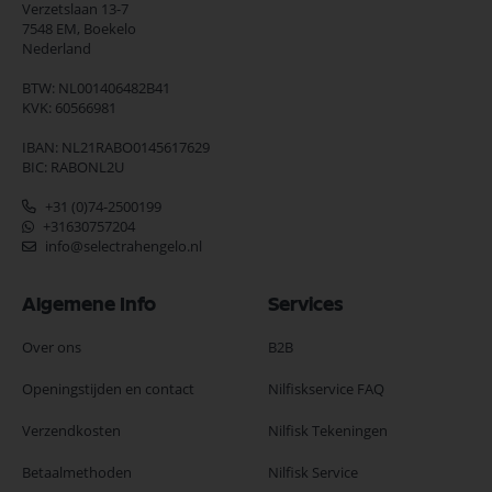
Verzetslaan 13-7
7548 EM,
Boekelo
Nederland
BTW: NL001406482B41
KVK: 60566981
IBAN: NL21RABO0145617629
BIC: RABONL2U
+31 (0)74-2500199
+31630757204
info@selectrahengelo.nl
Algemene Info
Services
Over ons
B2B
Openingstijden en contact
Nilfiskservice FAQ
Verzendkosten
Nilfisk Tekeningen
Betaalmethoden
Nilfisk Service