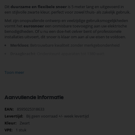
Dit
duurzame en flexibele snoer
is 5 meter lang en uitgevoerd in
een stijlvolle zwarte kleur, perfect voor zowel thuis- als zakelijk gebruik.
Met zijn onopvallende ontwerp en veelzijdige gebruiksmogelijkheden
vormt het
eurosnoer
een onmisbare toevoeging aan uw elektrische
benodigdheden. Of u nu een doe-het-zelver bent of professionele
installaties uitvoert, dit snoer is klaar om aan al uw eisen te voldoen.
Merkloos
: Betrouwbare kwaliteit zonder merkgebondenheid
Draagkracht
: Ondersteunt apparaten tot 1380 watt
Lange lengte
: 5 meter voor extra bereik
Toon meer
Mis deze kans niet om uw aansluitmogelijkheden te optimaliseren met
dit
betrouwbare zwarte aansluitkabel
.
Vergroot uw efficiëntie en
bestel vandaag nog!
Aanvullende informatie
Meer
8595025318633
informatie
Bij geen voorraad +/- week levertijd
Zwart
1 stuk