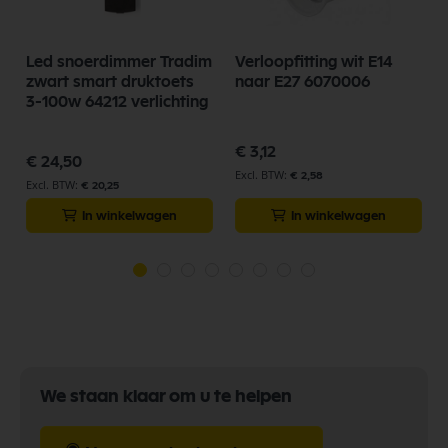
Led snoerdimmer Tradim
Verloopfitting wit E14
n
zwart smart druktoets
naar E27 6070006
3-100w 64212 verlichting
€ 3,12
€ 24,50
€ 2,58
€ 20,25
In winkelwagen
In winkelwagen
We staan klaar om u te helpen