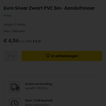
Ga
Euro Snoer Zwart PVC 5m- Aansluitsnoer
naar
het
Emos
begin
van
Lengte: 5 meter
de
afbeeldingen-
Max: 1380 watt
gallerij
€ 4,56
€ 3,77
1
In winkelwagen
Gratis verzending
vanaf € 100 (NL)
Voor 17:00 besteld
direct verzonden