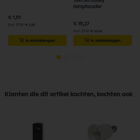
L
139736 bailey
lamphouder
€ 1,51
€ 15,27
€ 1,25
€ 12,62
In winkelwagen
In winkelwagen
Klanten die dit artikel kochten, kochten ook