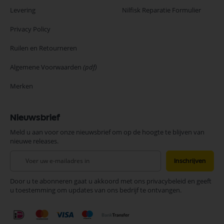
Levering
Nilfisk Reparatie Formulier
Privacy Policy
Ruilen en Retourneren
Algemene Voorwaarden
(pdf)
Merken
Nieuwsbrief
Meld u aan voor onze nieuwsbrief om op de hoogte te blijven van
nieuwe releases.
Abonneer
Inschrijven
u
op
Door u te abonneren gaat u akkoord met ons privacybeleid en geeft
onze
u toestemming om updates van ons bedrijf te ontvangen.
nieuwsbrief