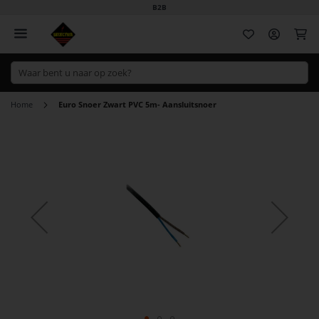
B2B
Wi
Home
Euro Snoer Zwart PVC 5m- Aansluitsnoer
Ga
naar
het
einde
van
de
afbeeldingen-
gallerij