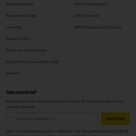
Verzendkosten
Nilfisk Tekeningen
Betaalmethoden
Nilfisk Service
Levering
Nilfisk Reparatie Formulier
Privacy Policy
Ruilen en Retourneren
Algemene Voorwaarden
(pdf)
Merken
Nieuwsbrief
Meld u aan voor onze nieuwsbrief om op de hoogte te blijven van
nieuwe releases.
Abonneer
Inschrijven
u
op
Door u te abonneren gaat u akkoord met ons privacybeleid en geeft
onze