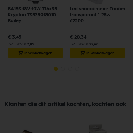
BA15S 18V 10W T16x35
Led snoerdimmer Tradim
Krypton TS535018010
transparant 1-25w
Bailey
62200
€ 3,45
€ 28,34
€ 2,85
€ 23,42
In winkelwagen
In winkelwagen
Klanten die dit artikel kochten, kochten ook