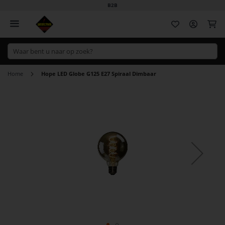
B2B
Wi
Home
Hope LED Globe G125 E27 Spiraal Dimbaar
Ga
naar
het
einde
van
de
afbeeldingen-
gallerij