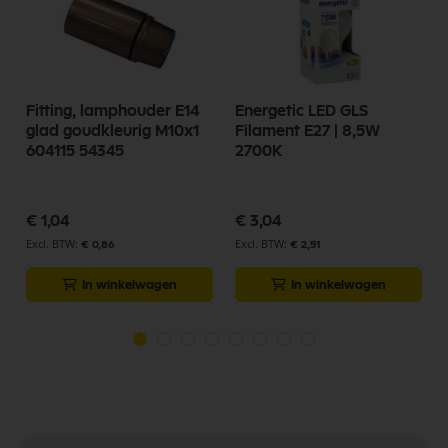
Fitting, lamphouder E14
Energetic LED GLS
glad goudkleurig M10x1
Filament E27 | 8,5W
604115 54345
2700K
€ 1,04
€ 3,04
€ 0,86
€ 2,51
In winkelwagen
In winkelwagen