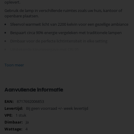
oplevert.
Gebruik de lamp in verschillende ruimtes zoals uw huis, kantoor of
openbare plaatsen.
Sfeervol warmwit licht van 2200 kelvin voor een gezellige ambiance
Bespaart circa 90% energie vergeleken met traditionele lampen
Dimbaar voor de perfecte lichtintensiteit in elke setting
Uitstekende kleurweergave met CRI 95
Lange levensduur van 20.000 branduren
Toon meer
Geschikt voor 30.000 schakelingen
Met een diameter van 125 mm en een hoogte van 175 mm, past deze
lichtbron moeiteloos in uw bestaande armaturen met E27 fitting. Kies
voor de Hope LED Globe en investeer in stijlvol, duurzaam en eco-
Aanvullende informatie
vriendelijk licht. Vervang vandaag nog uw oude lampen en ervaar het
verschil!
Meer
8717692006853
informatie
Bij geen voorraad +/- week levertijd
1 stuk
Ja
4