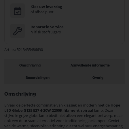
Kies uw leverdag
of afhaalpunt
Reparatie Service
Nilfisk stofzuigers
Art.nr.
5213435486690
Omschrijving
Aanvullende informatie
Beoordelingen
Overig
Omschrijving
Ervaar de perfecte combinatie van klassiek en modern met de
Hope
LED Globe G125 E27 4-20W 2200K filament spiraal
lamp. Deze
stijlvolle grijze globe lamp biedt niet alleen een elegant ontwerp, maar
ook een duurzaam alternatief voor traditionele gloeilampen. Geniet
van de warme, sfeervolle verlichting die tot wel 90% energiebesparing