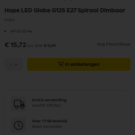
Ga
Hope LED Globe G125 E27 Spiraal Dimbaar
naar
het
Hope
begin
van
HP-G125-4w
de
afbeeldingen-
Nog
1
beschikbaar
€ 15,72
gallerij
€ 12,99
1
In winkelwagen
Gratis verzending
vanaf € 100 (NL)
Voor 17:00 besteld
direct verzonden