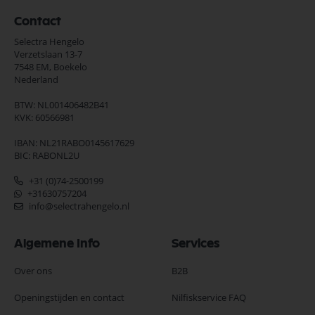
Contact
Selectra Hengelo
Verzetslaan 13-7
7548 EM,
Boekelo
Nederland
BTW: NL001406482B41
KVK: 60566981
IBAN: NL21RABO0145617629
BIC: RABONL2U
+31 (0)74-2500199
+31630757204
info@selectrahengelo.nl
Algemene Info
Services
Over ons
B2B
Openingstijden en contact
Nilfiskservice FAQ