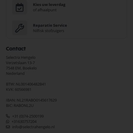
Kies uw leverdag
of afhaalpunt
Reparatie Service
Nilfisk stofzuigers
Contact
Selectra Hengelo
Verzetslaan 13-7
7548 EM,
Boekelo
Nederland
BTW: NL001406482B41
KVK: 60566981
IBAN: NL21RABO0145617629
BIC: RABONL2U
+31 (0)74-2500199
+31630757204
info@selectrahengelo.nl