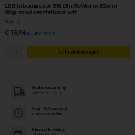
Ga
LED inbouwspot 5W DimToWarm 82mm
naar
36gr rond verstelbaar wit
het
begin
Profolux
van
de
€ 15,94
€ 13,17
afbeeldingen-
gallerij
1
In winkelwagen
Gratis verzending
vanaf € 100 (NL)
Voor 17:00 besteld
direct verzonden
Kies uw leverdag