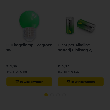
Verwacht aantal branduren 30.000
Lumenbehoud einde levensduur 70-85%
Keurmerken CE, RoHS, IC, FC, IEC
Garantie 3 jaar
LED kogellamp E27 groen
GP Super Alkaline
1W
batterij C blister(2)
€ 1,89
€ 3,87
€ 1,56
€ 3,20
In winkelwagen
In winkelwagen