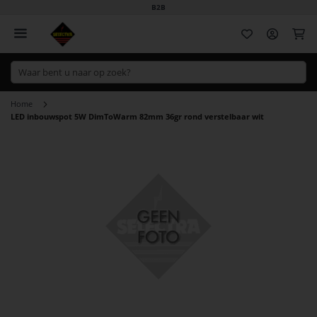
B2B
Wi
Home
LED inbouwspot 5W DimToWarm 82mm 36gr rond verstelbaar wit
Ga
naar
het
einde
van
de
afbeeldingen-
gallerij