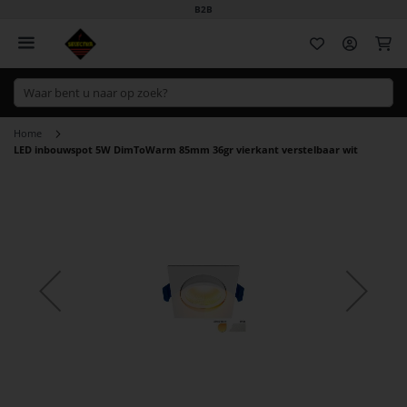
B2B
Wi
Home
LED inbouwspot 5W DimToWarm 85mm 36gr vierkant verstelbaar wit
Ga
naar
het
einde
van
de
afbeeldingen-
gallerij