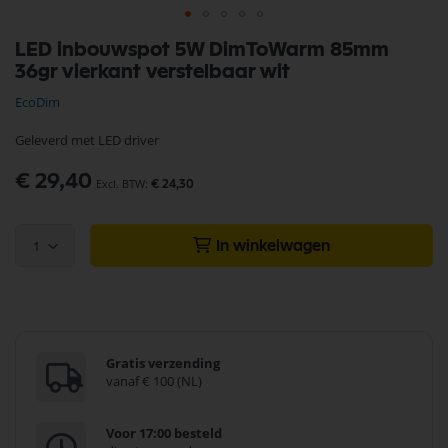
Ga
LED inbouwspot 5W DimToWarm 85mm
naar
36gr vierkant verstelbaar wit
het
begin
EcoDim
van
de
Geleverd met LED driver
afbeeldingen-
gallerij
€ 29,40
€ 24,30
1
In winkelwagen
Gratis verzending
vanaf € 100 (NL)
Voor 17:00 besteld