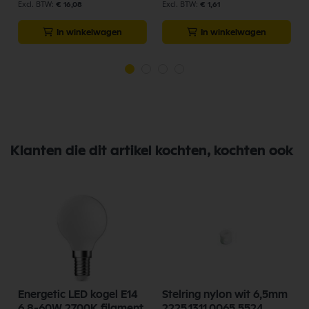
€ 16,08
€ 1,61
In winkelwagen
In winkelwagen
Klanten die dit artikel kochten, kochten ook
Energetic LED kogel E14
Stelring nylon wit 6,5mm
6,8-60W 2700K filament
2225.1311.0065.5524