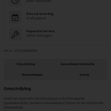
direct verzonden
Kies uw leverdag
of afhaalpunt
Reparatie Service
Nilfisk stofzuigers
Art.nr.
3721620928290
Omschrijving
Aanvullende informatie
Beoordelingen
Overig
Omschrijving
Uniek aan deze witte led inbouwspot is de IP54-waarde
(spatwaterdicht), de kleine inbouwdiepte (23mm) én de uitstekende
dimbaarheid.