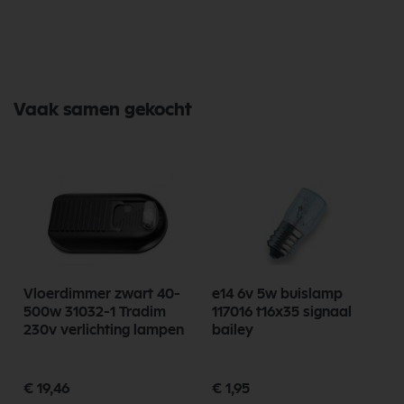
Opwarmtijd Geen (direct licht)
IP Waarde IP54 (spatwaterdicht)
Afmeting in mm:
Zaagmaat Ø 75mm
Buitenrand 85mm
Inbouwdiepte 23mm
Powerfactor >0.90
Vaak samen gekocht
Verwacht aantal branduren 30.000
Lumenbehoud einde levensduur 70-85%
Keurmerken CE, RoHS, TÜV, IC, FC, IEC
Garantie 2 jaar
Vloerdimmer zwart 40-
e14 6v 5w buislamp
500w 31032-1 Tradim
117016 t16x35 signaal
230v verlichting lampen
bailey
€ 19,46
€ 1,95