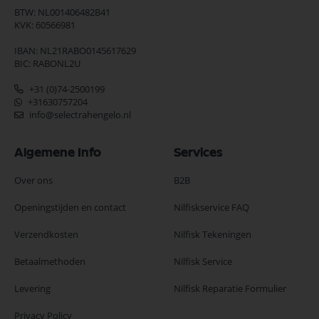
BTW: NL001406482B41
KVK: 60566981
IBAN: NL21RABO0145617629
BIC: RABONL2U
+31 (0)74-2500199
+31630757204
info@selectrahengelo.nl
Algemene Info
Services
Over ons
B2B
Openingstijden en contact
Nilfiskservice FAQ
Verzendkosten
Nilfisk Tekeningen
Betaalmethoden
Nilfisk Service
Levering
Nilfisk Reparatie Formulier
Privacy Policy