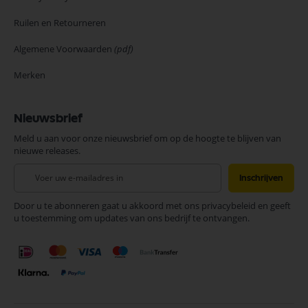
Ruilen en Retourneren
Algemene Voorwaarden
(pdf)
Merken
Nieuwsbrief
Meld u aan voor onze nieuwsbrief om op de hoogte te blijven van
nieuwe releases.
Abonneer
Inschrijven
u
op
Door u te abonneren gaat u akkoord met ons privacybeleid en geeft
onze
u toestemming om updates van ons bedrijf te ontvangen.
nieuwsbrief