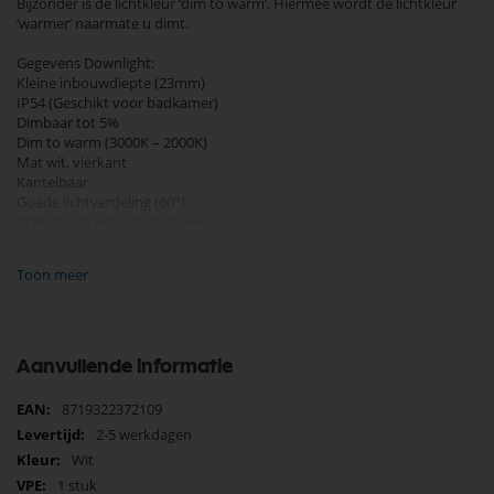
Bijzonder is de lichtkleur ‘dim to warm’. Hiermee wordt de lichtkleur
‘warmer’ naarmate u dimt.
Gegevens Downlight:
Kleine inbouwdiepte (23mm)
IP54 (Geschikt voor badkamer)
Dimbaar tot 5%
Dim to warm (3000K – 2000K)
Mat wit, vierkant
Kantelbaar
Goede lichtverdeling (60°)
COB-chip & Reflectietechniek
90% besparing
Incl. trafo (aan te sluiten op 230V)
Toon meer
Merk EcoDim
Energieklasse A++
Vervanger van 50W
Vermogen (wattage) 5W
Aanvullende informatie
Kleur (kelvin) 2000K - 3000K Dim-to-warm
Kleurechtheid (CRI) 95
Meer
8719322372109
Aantal lumen 450
informatie
2-5 werkdagen
Lichthoek 60°
Voltage 200-240V
Wit
Dimbaar Ja, 5-100% (RL, RC)
1 stuk