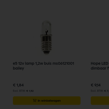
e5 12v lamp 1,2w buis ms06121001
Hope LED 
bailey
dimbaar f
€ 1,84
€ 9,14
€ 1,52
€ 7
In winkelwagen