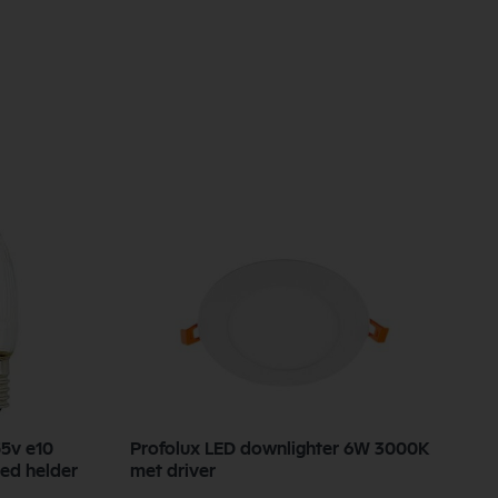
5v e10
Profolux LED downlighter 6W 3000K
L
led helder
met driver
f