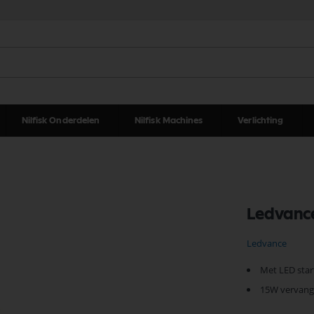
Nilfisk Onderdelen
Nilfisk Machines
Verlichting
Ledvance
Ledvance
Met LED star
15W vervang