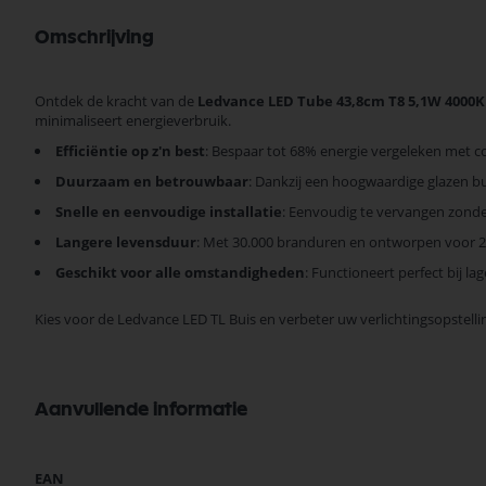
Omschrijving
Ontdek de kracht van de
Ledvance LED Tube 43,8cm T8 5,1W 4000K
minimaliseert energieverbruik.
Efficiëntie op z'n best
: Bespaar tot 68% energie vergeleken met c
Duurzaam en betrouwbaar
: Dankzij een hoogwaardige glazen b
Snelle en eenvoudige installatie
: Eenvoudig te vervangen zonder
Langere levensduur
: Met 30.000 branduren en ontworpen voor 200
Geschikt voor alle omstandigheden
: Functioneert perfect bij l
Kies voor de Ledvance LED TL Buis en verbeter uw verlichtingsopstellin
Aanvullende informatie
Meer
EAN