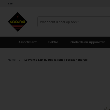
B2B
Assortiment
Elektro
Onderdelen Apparaten
Home
Ledvance LED TL Buis 43,8cm | Bespaar Energie
Ga
naar
het
einde
van
de
afbeeldingen-
gallerij