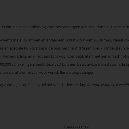
 900lm
, de ideale oplossing voor het vervangen van traditionele TL-verlic
onventionele TL-lampen en ervaar een lichtstroom van 900 lumen, ideaal vo
uis en speciale PET-coating is de buis beschermd tegen breuk. Ondersteun 
 herbedrading, en direct aan licht voor compatibiliteit met sensortechnolog
.000 schakelingen, biedt deze LED buis een betrouwbare prestatie in de tij
age temperaturen, ideaal voor verschillende toepassingen.
g vandaag nog. Zie en voel het verschil iedere dag.
Garandeer kwaliteit en effi
4099854037351