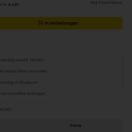
Nog
1
beschikbaar
€ 6,89
In winkelwagen
erzending
vanaf € 100 (NL)
00 besteld
direct verzonden
leverdag
of afhaalpunt
 Service
Nilfisk stofzuigers
052965
Overig