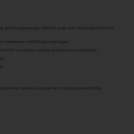
hting. Deze hoogwaardige LED buis zorgt voor maximaal comfort en
or veeleisende verlichtingsomgevingen.
de HACCP-concepten vanaf de productie tot presentatie.
ie.
d.
ciëntie
met Ledvance, uw partner in duurzame verlichting.