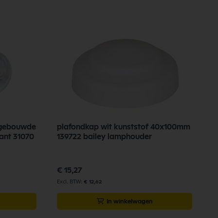
ngebouwde
plafondkap wit kunststof 40x100mm
ant 31070
139722 bailey lamphouder
€ 15,27
€ 12,62
In winkelwagen