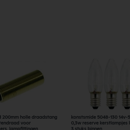
d 200mm holle draadstang
konstsmide 5048-130 14v-5
tendraad voor
0,3w reserve kerstlampjes 
rs, lampfittingen
3 stuks binnen