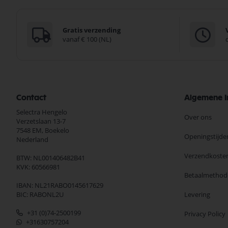
Gratis verzending
vanaf € 100 (NL)
Contact
Algemene I
Selectra Hengelo
Over ons
Verzetslaan 13-7
7548 EM,
Boekelo
Openingstijde
Nederland
Verzendkoste
BTW: NL001406482B41
KVK: 60566981
Betaalmethod
IBAN: NL21RABO0145617629
BIC: RABONL2U
Levering
+31 (0)74-2500199
Privacy Policy
+31630757204