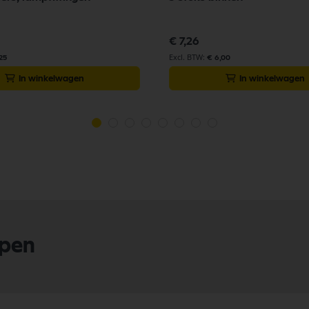
€ 7,26
25
€ 6,00
In winkelwagen
In winkelwagen
lpen