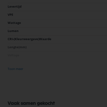
informatie
Levertijd
VPE
Wattage
Lumen
CRI-(Kleurweergave)Waarde
Lengte(mm)
Voltage
Stralingshoek (°)
Toon meer
Fitting
Lichtkleur (Kelvin)
Energieklasse
Vaak samen gekocht