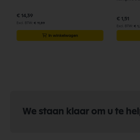
€ 14,39
€ 1,51
€ 11,89
€ 1,
In winkelwagen
We staan klaar om u te he