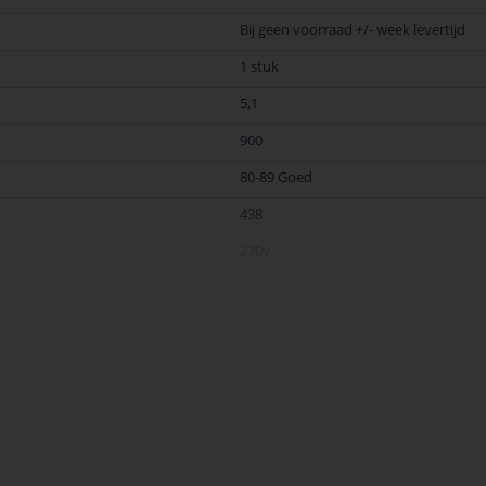
Bij geen voorraad +/- week levertijd
1 stuk
5,1
900
80-89 Goed
438
230v
190
G13
4000
F