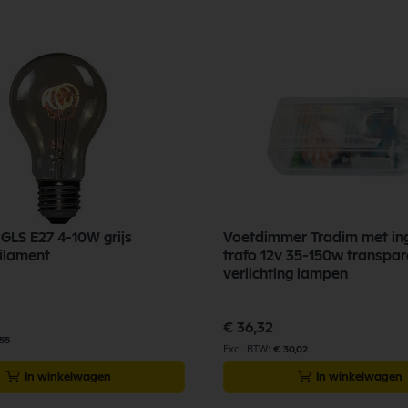
GLS E27 4-10W grijs
Voetdimmer Tradim met i
ilament
trafo 12v 35-150w transpar
verlichting lampen
€ 36,32
,55
€ 30,02
In winkelwagen
In winkelwagen