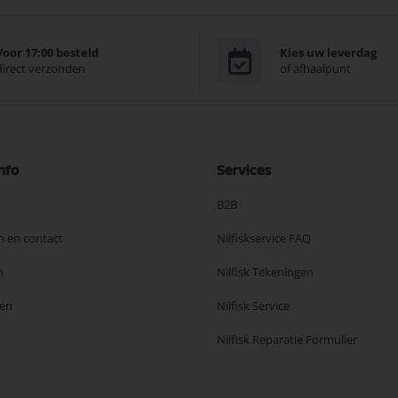
Voor 17:00 besteld
Kies uw leverdag
direct verzonden
of afhaalpunt
nfo
Services
B2B
n en contact
Nilfiskservice FAQ
n
Nilfisk Tekeningen
en
Nilfisk Service
Nilfisk Reparatie Formulier