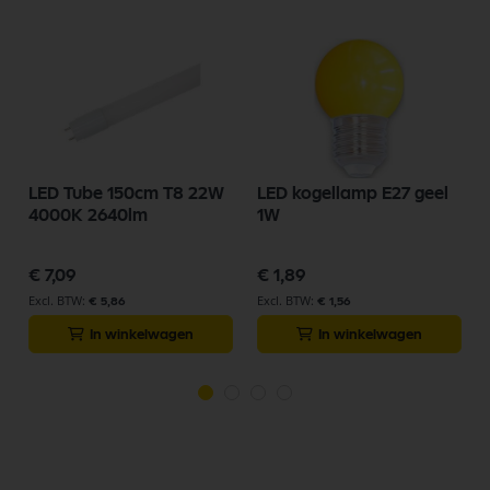
LED Tube 150cm T8 22W
LED kogellamp E27 geel
4000K 2640lm
1W
€ 7,09
€ 1,89
€ 5,86
€ 1,56
In winkelwagen
In winkelwagen