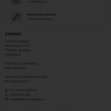
of afhaalpunt
Reparatie Service
Nilfisk stofzuigers
Contact
Selectra Hengelo
Verzetslaan 13-7
7548 EM,
Boekelo
Nederland
BTW: NL001406482B41
KVK: 60566981
IBAN: NL21RABO0145617629
BIC: RABONL2U
+31 (0)74-2500199
+31630757204
info@selectrahengelo.nl