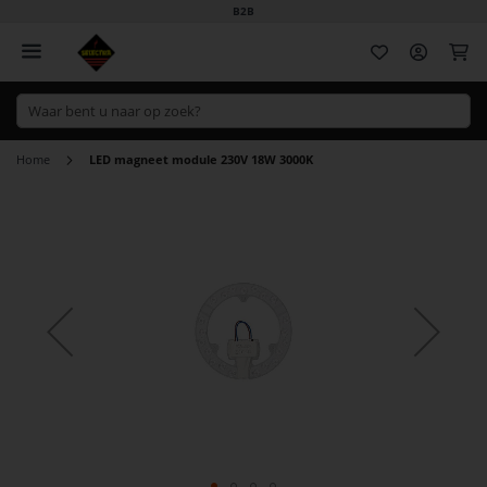
B2B
Wi
Home
LED magneet module 230V 18W 3000K
Ga
naar
het
einde
van
de
afbeeldingen-
gallerij