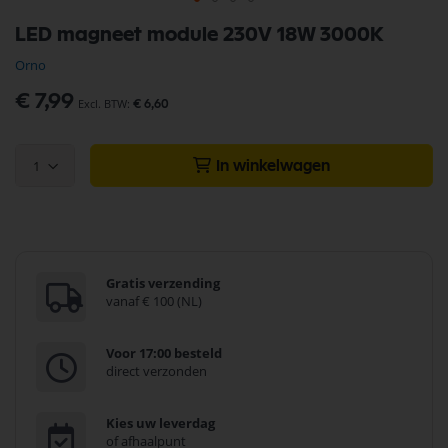
Ga
LED magneet module 230V 18W 3000K
naar
het
Orno
begin
van
€ 7,99
€ 6,60
de
afbeeldingen-
gallerij
1
In winkelwagen
Gratis verzending
vanaf € 100 (NL)
Voor 17:00 besteld
direct verzonden
Kies uw leverdag
of afhaalpunt