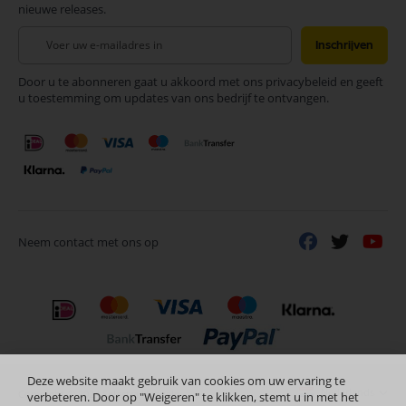
nieuwe releases.
Abonneer
Inschrijven
u
op
Door u te abonneren gaat u akkoord met ons privacybeleid en geeft
onze
u toestemming om updates van ons bedrijf te ontvangen.
nieuwsbrief
Neem contact met ons op
Deze website maakt gebruik van cookies om uw ervaring te
Nederlands
Copyright © 2024 Selectra Hengelo
verbeteren. Door op "Weigeren" te klikken, stemt u in met het