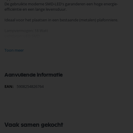
De gebruikte moderne SMD-LED's garanderen een hoge energie-
efficiëntie en een lange levensduur.
Ideaal voor het plaatsen in een bestaande (metalen) plafonniere.
Lampvermogen: 18 Watt
Lichtbron: LED-SMD
Lampspanning: 230 V
Lichtstroom: 1650 lumen
Toon meer
Kleurtemperatuur: 3000 Kelvin
Energie-efficiëntieklasse: E
Duurzaamheid: 25000 uur
Kleurweergave-index: >80
Diameter: 176 mm
Aanvullende informatie
Meer
5908254826764
informatie
Vaak samen gekocht