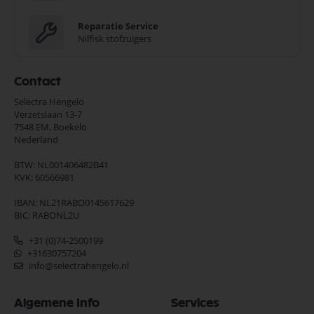
Reparatie Service
Nilfisk stofzuigers
Contact
Selectra Hengelo
Verzetslaan 13-7
7548 EM,
Boekelo
Nederland
BTW: NL001406482B41
KVK: 60566981
IBAN: NL21RABO0145617629
BIC: RABONL2U
+31 (0)74-2500199
+31630757204
info@selectrahengelo.nl
Algemene Info
Services