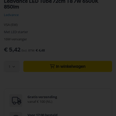
Ledvance LED Tube 72cm T8 7W 6500K
naar
850lm
het
begin
Ledvance
van
de
VSA (EM)
afbeeldingen-
gallerij
Met LED starter
16W vervanger
€ 5,42
€ 4,48
1
In winkelwagen
Gratis verzending
vanaf € 100 (NL)
Voor 17:00 besteld