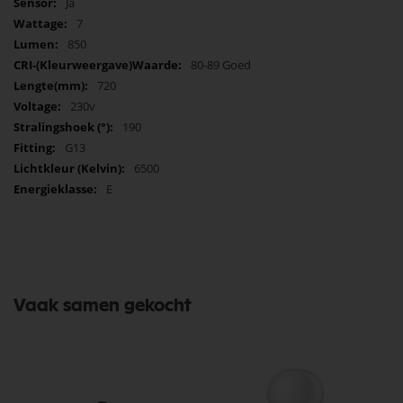
Ja
Aantal schakelingen: 200.000 x
7
Materiaal: Glas
850
Inclusief LED starter
80-89 Goed
Lengte: 720 mm
720
Diameter: 26 mm
230v
10 stuks in omdoos
190
G13
6500
E
Vaak samen gekocht