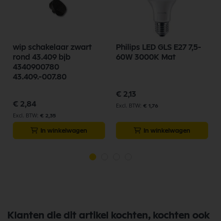
wip schakelaar zwart
Philips LED GLS E27 7,5-
rond 43.409 bjb
60W 3000K Mat
4340900780
43.409.-007.80
€ 2,13
€ 2,84
€ 1,76
€ 2,35
In winkelwagen
In winkelwagen
Klanten die dit artikel kochten, kochten ook