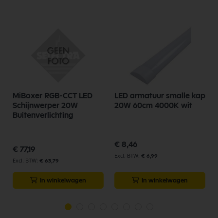
MiBoxer RGB-CCT LED
LED armatuur smalle kap
Schijnwerper 20W
20W 60cm 4000K wit
Buitenverlichting
€ 8,46
€ 77,19
€ 6,99
€ 63,79
In winkelwagen
In winkelwagen