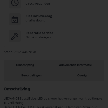
direct verzonden
Kies uw leverdag
of afhaalpunt
Reparatie Service
Nilfisk stofzuigers
Art.nr.
7652344189178
Omschrijving
Aanvullende informatie
Beoordelingen
Overig
Omschrijving
LEDVANCE SubstiTube, LED buis voor het vervangen van traditionele
TL verllichting.
Deze LED Tube (LED TL buis) vervangt een TL lamp van 72cm (oud