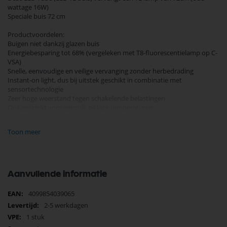
wattage 16W)
Speciale buis 72 cm
Productvoordelen:
Buigen niet dankzij glazen buis
Energiebesparing tot 68% (vergeleken met T8-fluorescentielamp op C-
VSA)
Snelle, eenvoudige en veilige vervanging zonder herbedrading
Instant-on light, dus bij uitstek geschikt in combinatie met
sensortechnologie
Zeer hoge weerstand tegen schakelende belastingen
Ook geschikt voor gebruik bij lage temperaturen
Fitting: G13
Toon meer
Type: LED tube, T8
Vermogen: 7 Watt
Vervanging: 16 Watt
Voltage: 220 - 240 Volt
Lichtkleur: 6500 Kelvin 830
Aanvullende informatie
Lichtopbrengst: 850 Lumen
Gradenbundel: 190 graden
Meer
4099854039065
Kleurechtheid: CRI 80
informatie
2-5 werkdagen
Powerfactor: 0,9
Energielabel: E
1 stuk
Aantal branduren: 30.000 uur