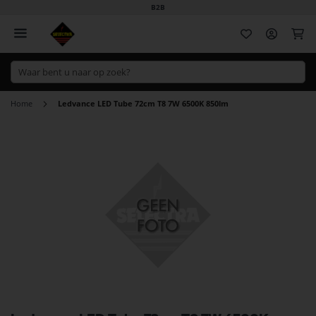
B2B
Wi
Home
Ledvance LED Tube 72cm T8 7W 6500K 850lm
Ga
naar
het
einde
van
de
afbeeldingen-
gallerij
Ga