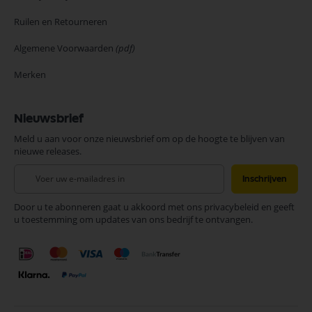
Ruilen en Retourneren
Algemene Voorwaarden
(pdf)
Merken
Nieuwsbrief
Meld u aan voor onze nieuwsbrief om op de hoogte te blijven van
nieuwe releases.
Abonneer
Inschrijven
u
op
Door u te abonneren gaat u akkoord met ons privacybeleid en geeft
onze
u toestemming om updates van ons bedrijf te ontvangen.
nieuwsbrief