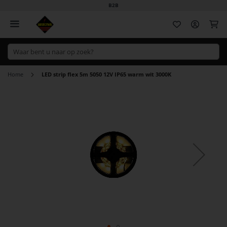
B2B
Wi
Home
LED strip flex 5m 5050 12V IP65 warm wit 3000K
Ga
naar
het
einde
van
de
afbeeldingen-
gallerij