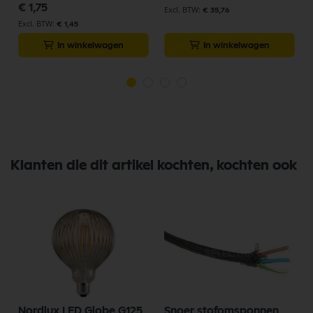
€ 1,75
€ 35,76
€ 1,45
In winkelwagen
In winkelwagen
Klanten die dit artikel kochten, kochten ook
Nordlux LED Globe G125
Snoer stofomsponnen