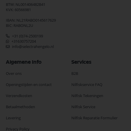
BTW: NL001406482B41
KVK: 60566981
IBAN: NL21RABO0145617629
BIC: RABONL2U
+31 (0)74-2500199
+31630757204
info@selectrahengelo.nl
Algemene Info
Services
Over ons
B2B
Openingstijden en contact
Nilfiskservice FAQ
Verzendkosten
Nilfisk Tekeningen
Betaalmethoden
Nilfisk Service
Levering
Nilfisk Reparatie Formulier
Privacy Policy