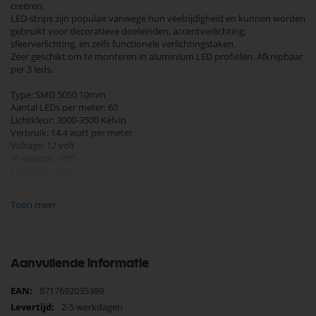
creëren.
LED-strips zijn populair vanwege hun veelzijdigheid en kunnen worden
gebruikt voor decoratieve doeleinden, accentverlichting,
sfeerverlichting, en zelfs functionele verlichtingstaken.
Zeer geschikt om te monteren in aluminium LED profielen. Afknipbaar
per 3 leds.
Type: SMD 5050 10mm
Aantal LEDs per meter: 60
Lichtkleur: 3000-3500 Kelvin
Verbruik: 14.4 watt per meter
Voltage: 12 volt
IP-waarde: IP65
Lengte: 5 meter
Inclusief plakstrip 3M
Art.nr. trafo is 4379340
Toon meer
Afmetingen:
Lengte 5m
Breedte 10mm
Aanvullende informatie
Meer
8717692035389
informatie
2-5 werkdagen