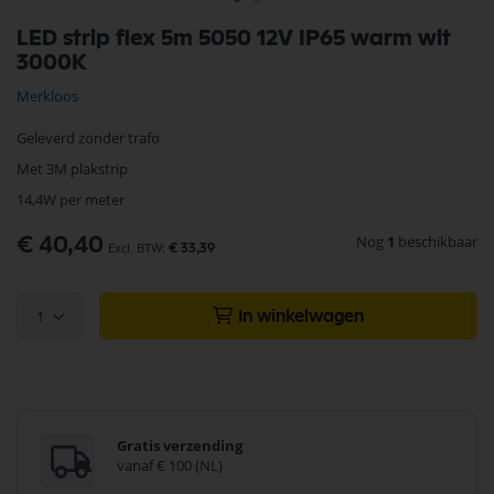
Ga
LED strip flex 5m 5050 12V IP65 warm wit
naar
3000K
het
begin
Merkloos
van
de
Geleverd zonder trafo
afbeeldingen-
gallerij
Met 3M plakstrip
14,4W per meter
Nog
1
beschikbaar
€ 40,40
€ 33,39
1
In winkelwagen
Gratis verzending
vanaf € 100 (NL)