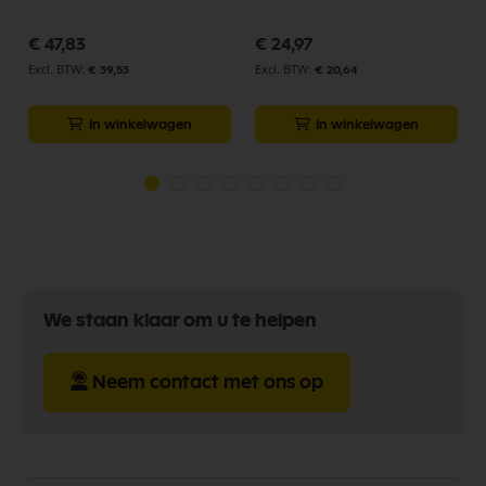
€ 47,83
€ 24,97
€ 39,53
€ 20,64
In winkelwagen
In winkelwagen
We staan klaar om u te helpen
Neem contact met ons op