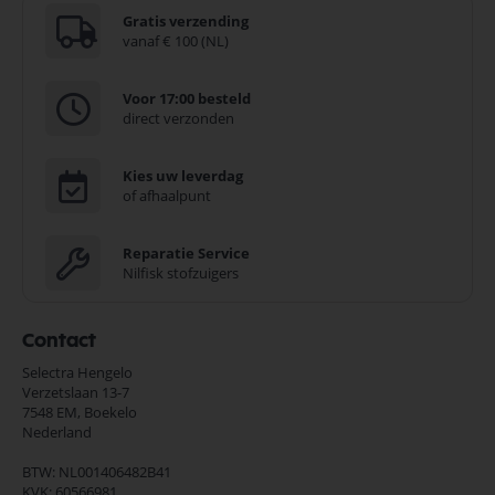
Gratis verzending
vanaf € 100 (NL)
Voor 17:00 besteld
direct verzonden
Kies uw leverdag
of afhaalpunt
Reparatie Service
Nilfisk stofzuigers
Contact
Selectra Hengelo
Verzetslaan 13-7
7548 EM,
Boekelo
Nederland
BTW: NL001406482B41
KVK: 60566981