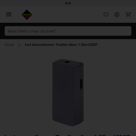
B2B
Wi
Home
Led snoerdimmer Tradim zilver 1-25w 62207
Ga
naar
het
einde
van
de
afbeeldingen-
gallerij
Ga