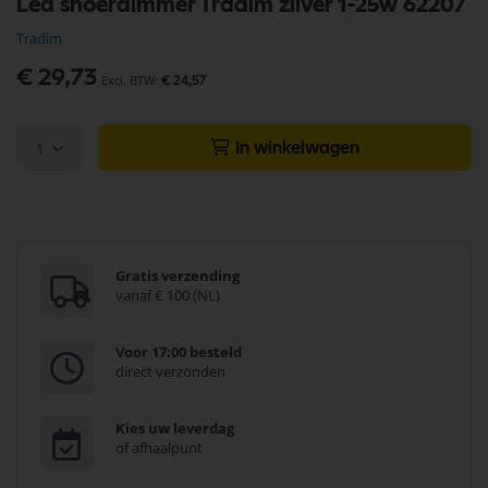
Led snoerdimmer Tradim zilver 1-25w 62207
naar
het
Tradim
begin
van
€ 29,73
€ 24,57
de
afbeeldingen-
gallerij
1
In winkelwagen
Gratis verzending
vanaf € 100 (NL)
Voor 17:00 besteld
direct verzonden
Kies uw leverdag
of afhaalpunt