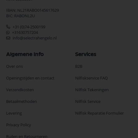
IBAN: NL21RABO0145617629
BIC: RABONL2U
+31 (0)74-2500199
+31630757204
info@selectrahengelo.nl
Algemene Info
Services
Over ons
B2B
Openingstijden en contact
Nilfiskservice FAQ
Verzendkosten
Nilfisk Tekeningen
Betaalmethoden
Nilfisk Service
Levering
Nilfisk Reparatie Formulier
Privacy Policy
Ruilen en Retourneren