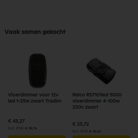
Tradim. Tradim Onderdelen biedt hoogwaardige oplossingen voor
diverse toepassingen. Bij Selectra Hengelo vindt u een uitgebreid
assortiment, scherpe prijzen, en snelle levering. Ontdek de kwaliteit en
betrouwbaarheid van Tradim Onderdelen vandaag nog en bestel
eenvoudig online.
Vaak samen gekocht
Bekijk meer Tradim Onderdelen
Vloerdimmer voor 12v
Relco RS7101led 5000
led 1-25w zwart Tradim
vloerdimmer 4-100w
230v zwart
€ 43,27
€ 23,72
€ 35,76
€ 19,60