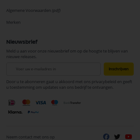
Algemene Voorwaarden
(pdf)
Merken
Nieuwsbrief
Meld u aan voor onze nieuwsbrief om op de hoogte te blijven van
nieuwe releases.
Abonneer
Inschrijven
u
op
Door u te abonneren gaat u akkoord met ons privacybeleid en geeft
onze
u toestemming om updates van ons bedrijf te ontvangen.
nieuwsbrief
Neem contact met ons op