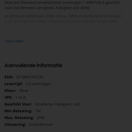
Deze led (filament) snoerdimmer (vermogen 1-40W/VA) is geschikt
voor het dimmen van gloed-, halogeen (tot 40W)
en dimbare ledlampen (230V, tot ca. 19W) en dimbare lichtbronnen
i.c.m. dimbare led driver of dimbare transformatoren (max. 35W).
Door middel van het stelschroefje (gebruik hiervoor een kleine,
geisoleerde schroevendraaier.) kan voor de lamp de juiste nul stand
worden afgesteld.
Toon meer
Let op: hanteer stelschroefje voorzichtig, forceer deze niet. De correcte
werking met dimbare ledlampen >19W is afhankelijk van de gebruikte
lamp.
Aanvullende informatie
Door middel van het duimwiel kan het dimbereik bepaald worden.
Meer
8718801937235
Je vindt dit product in;
informatie
2-5 werkdagen
Dimmer
Zilver
Dimmers, Dali, 0-10 sturing
Verlichting
1 stuk
Verlichting Onderdelen
Gloeilamp, Halogeen, Led
Elektro
1W
Snoerdimmer
25W
Tradim Onderdelen
Snoerdimmer
Koop nu de Led snoerdimmer Tradim zilver 1-25w 62207 van het merk