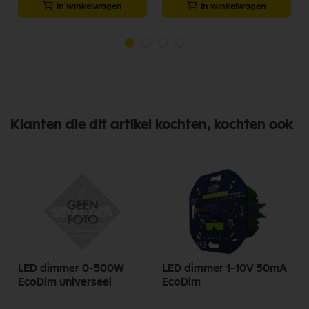
In winkelwagen
In winkelwagen
Klanten die dit artikel kochten, kochten ook
W
LED dimmer 0-500W
LED dimmer 1-10V 50mA
EcoDim universeel
EcoDim