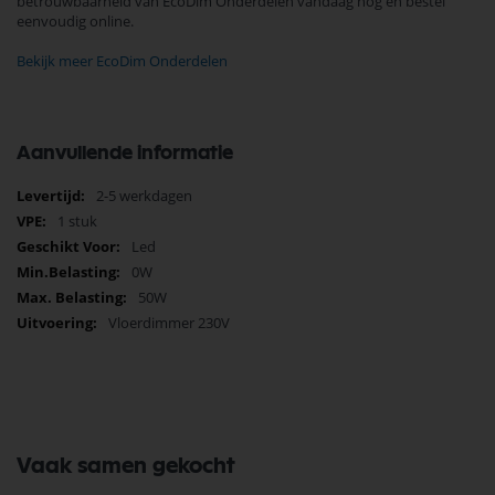
betrouwbaarheid van EcoDim Onderdelen vandaag nog en bestel
eenvoudig online.
Bekijk meer EcoDim Onderdelen
Aanvullende informatie
Meer
2-5 werkdagen
informatie
1 stuk
Led
0W
50W
Vloerdimmer 230V
Vaak samen gekocht