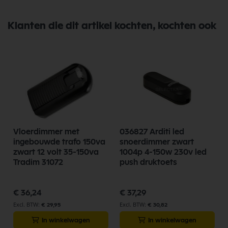
Klanten die dit artikel kochten, kochten ook
m
Vloerdimmer met
036827 Arditi led
ingebouwde trafo 150va
snoerdimmer zwart
zwart 12 volt 35-150va
1004p 4-150w 230v led
Tradim 31072
push druktoets
€ 36,24
€ 37,29
€ 29,95
€ 30,82
In winkelwagen
In winkelwagen