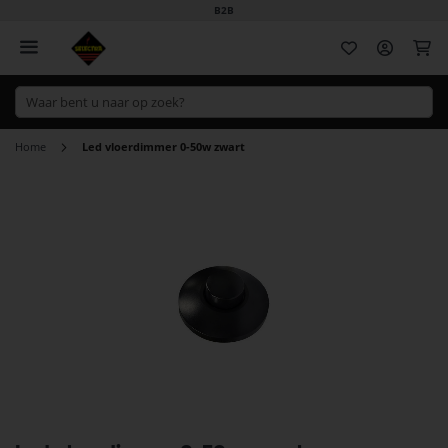
B2B
Wi
Home
Led vloerdimmer 0-50w zwart
Ga
naar
het
einde
van
de
afbeeldingen-
gallerij
Ga