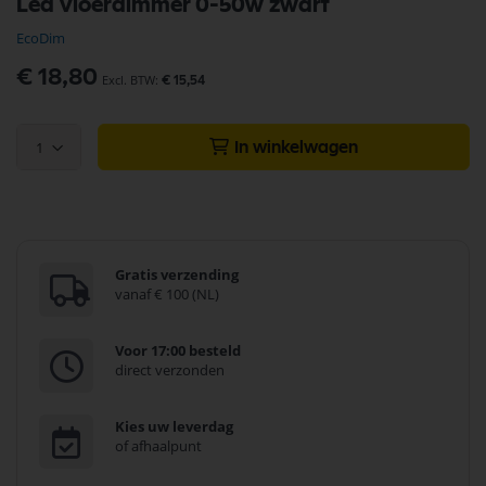
Led vloerdimmer 0-50w zwart
naar
het
EcoDim
begin
van
€ 18,80
€ 15,54
de
afbeeldingen-
gallerij
1
In winkelwagen
Gratis verzending
vanaf € 100 (NL)
Voor 17:00 besteld
direct verzonden
Kies uw leverdag
of afhaalpunt