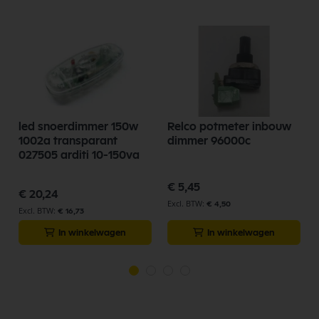
led snoerdimmer 150w
Relco potmeter inbouw
1002a transparant
dimmer 96000c
027505 arditi 10-150va
€ 5,45
€ 20,24
€ 4,50
€ 16,73
In winkelwagen
In winkelwagen