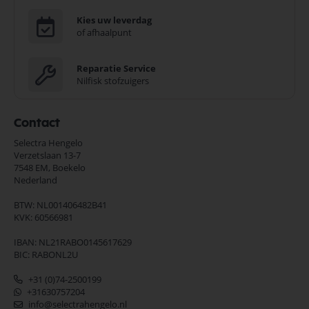
Kies uw leverdag
of afhaalpunt
Reparatie Service
Nilfisk stofzuigers
Contact
Selectra Hengelo
Verzetslaan 13-7
7548 EM,
Boekelo
Nederland
BTW: NL001406482B41
KVK: 60566981
IBAN: NL21RABO0145617629
BIC: RABONL2U
+31 (0)74-2500199
+31630757204
info@selectrahengelo.nl