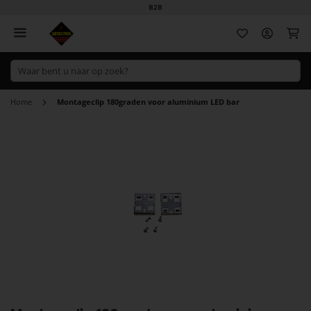
B2B
Wi
Home
Montageclip 180graden voor aluminium LED bar
Ga
naar
het
einde
van
de
afbeeldingen-
gallerij
Ga