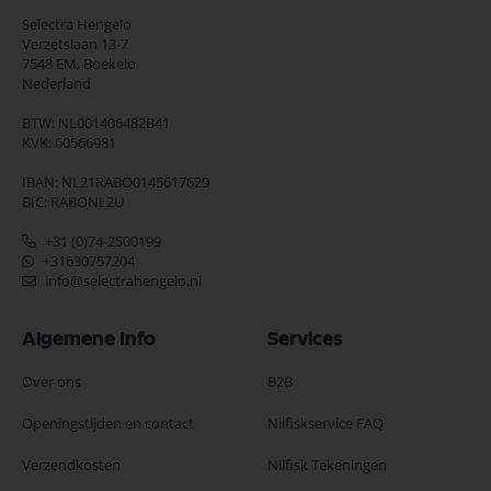
Selectra Hengelo
Verzetslaan 13-7
7548 EM,
Boekelo
Nederland
BTW: NL001406482B41
KVK: 60566981
IBAN: NL21RABO0145617629
BIC: RABONL2U
+31 (0)74-2500199
+31630757204
info@selectrahengelo.nl
Algemene Info
Services
Over ons
B2B
Openingstijden en contact
Nilfiskservice FAQ
Verzendkosten
Nilfisk Tekeningen