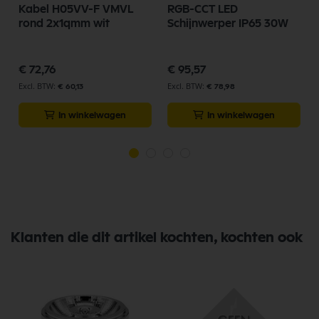
Kabel H05VV-F VMVL
RGB-CCT LED
rond 2x1qmm wit
Schijnwerper IP65 30W
€ 72,76
€ 95,57
€ 60,13
€ 78,98
In winkelwagen
In winkelwagen
Klanten die dit artikel kochten, kochten ook