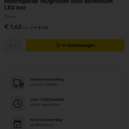
Montageclip 180graden voor aluminium
naar
LED bar
het
begin
Tronix
van
de
€ 1,62
€ 1,34
afbeeldingen-
gallerij
1
In winkelwagen
Gratis verzending
vanaf € 100 (NL)
Voor 17:00 besteld
direct verzonden
Kies uw leverdag
of afhaalpunt