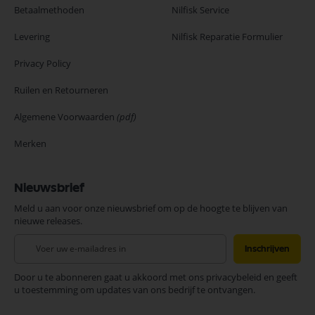
Betaalmethoden
Nilfisk Service
Levering
Nilfisk Reparatie Formulier
Privacy Policy
Ruilen en Retourneren
Algemene Voorwaarden
(pdf)
Merken
Nieuwsbrief
Meld u aan voor onze nieuwsbrief om op de hoogte te blijven van
nieuwe releases.
Abonneer
Inschrijven
u
op
Door u te abonneren gaat u akkoord met ons privacybeleid en geeft
onze
u toestemming om updates van ons bedrijf te ontvangen.
nieuwsbrief