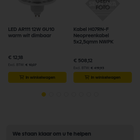
LED AR111 12W GU10
Kabel H07RN-F
warm wit dimbaar
Neopreenkabel
5x2,5qmm NWPK
€ 12,18
€ 508,12
€ 10,07
€ 419,93
In winkelwagen
In winkelwagen
We staan klaar om u te helpen