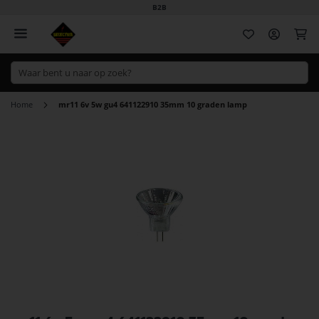
B2B
Wi
Home
mr11 6v 5w gu4 641122910 35mm 10 graden lamp
Ga
naar
het
einde
van
de
afbeeldingen-
gallerij
Ga