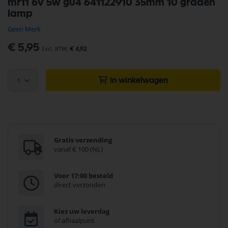
mr11 6v 5w gu4 641122910 35mm 10 graden
naar
lamp
het
begin
Geen Merk
van
de
€ 5,95
€ 4,92
afbeeldingen-
gallerij
1
In winkelwagen
Gratis verzending
vanaf € 100 (NL)
Voor 17:00 besteld
direct verzonden
Kies uw leverdag
of afhaalpunt