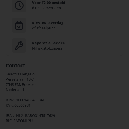
Voor 17:00 besteld
direct verzonden
Kies uw leverdag
of afhaalpunt
Reparatie Service
Nilfisk stofzuigers
Contact
Selectra Hengelo
Verzetslaan 13-7
7548 EM,
Boekelo
Nederland
BTW: NL001406482B41
KVK: 60566981
IBAN: NL21RABO0145617629
BIC: RABONL2U