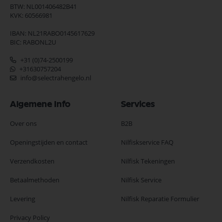
BTW: NL001406482B41
KVK: 60566981
IBAN: NL21RABO0145617629
BIC: RABONL2U
+31 (0)74-2500199
+31630757204
info@selectrahengelo.nl
Algemene Info
Services
Over ons
B2B
Openingstijden en contact
Nilfiskservice FAQ
Verzendkosten
Nilfisk Tekeningen
Betaalmethoden
Nilfisk Service
Levering
Nilfisk Reparatie Formulier
Privacy Policy