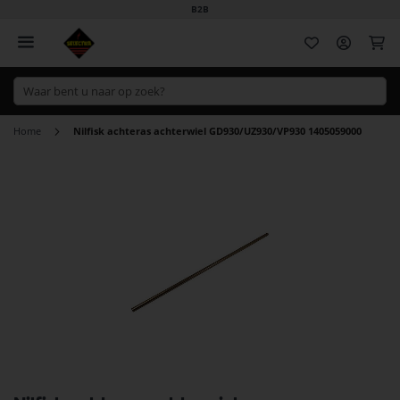
B2B
Wi
Home
Nilfisk achteras achterwiel GD930/UZ930/VP930 1405059000
Ga
naar
het
einde
van
de
afbeeldingen-
gallerij
Ga