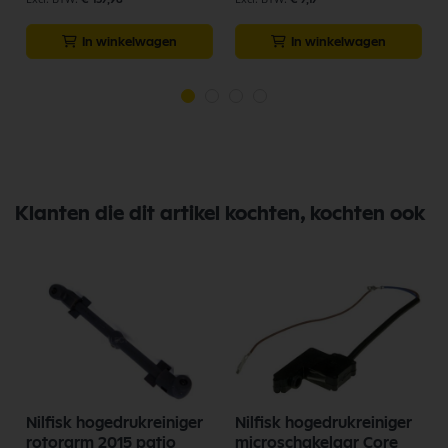
In winkelwagen
In winkelwagen
Klanten die dit artikel kochten, kochten ook
Nilfisk hogedrukreiniger
Nilfisk hogedrukreiniger
t
rotorarm 2015 patio
microschakelaar Core