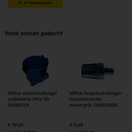
In Winkelwagen
Vaak samen gekocht
Nilfisk waterstofzuiger
Nilfisk hogedrukreiniger
onderketel Attix 30
tornadonozzle
107400311
powergrip 128500854
p
€ 191,16
€ 8,68
€ 157,98
€ 7,17