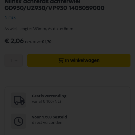
Nilfisk achteras achterwiel
naar
GD930/UZ930/VP930 1405059000
het
begin
Nilfisk
van
de
As wiel, Lengte: 369mm, As dikte: 8mm
afbeeldingen-
gallerij
€ 2,06
€ 1,70
1
In winkelwagen
Gratis verzending
vanaf € 100 (NL)
Voor 17:00 besteld
direct verzonden