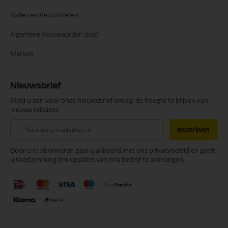
Ruilen en Retourneren
Algemene Voorwaarden
(pdf)
Merken
Nieuwsbrief
Meld u aan voor onze nieuwsbrief om op de hoogte te blijven van
nieuwe releases.
Abonneer
Inschrijven
u
op
Door u te abonneren gaat u akkoord met ons privacybeleid en geeft
onze
u toestemming om updates van ons bedrijf te ontvangen.
nieuwsbrief