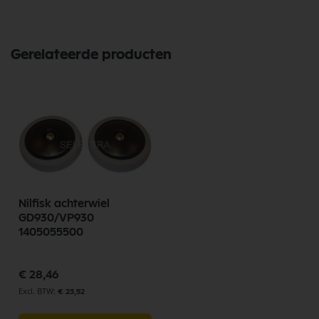
Gerelateerde producten
Nilfisk achterwiel
GD930/VP930
1405055500
€ 28,46
€ 23,52