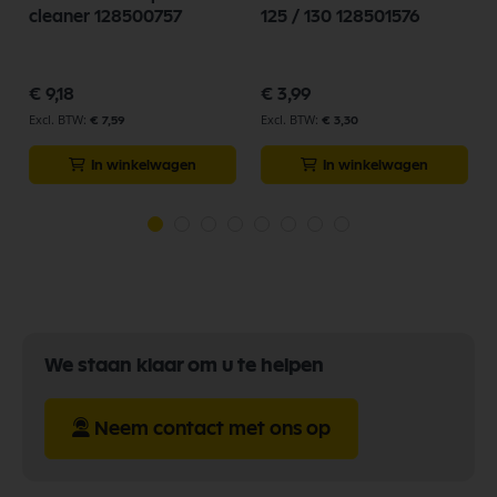
cleaner 128500757
125 / 130 128501576
€ 9,18
€ 3,99
€ 7,59
€ 3,30
In winkelwagen
In winkelwagen
We staan klaar om u te helpen
Neem contact met ons op