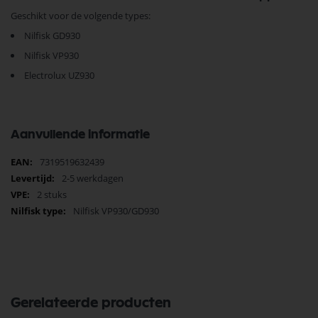
Geschikt voor de volgende types:
Nilfisk GD930
Nilfisk VP930
Electrolux UZ930
Aanvullende informatie
Meer
7319519632439
informatie
2-5 werkdagen
2 stuks
Nilfisk VP930/GD930
Gerelateerde producten