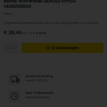
Nilfisk achterwiel GD930/VP930
naar
1405055500
het
begin
Nilfisk
van
de
Origineel Achterwiel Verpakt per 2 stuks Ook geschikt voor UZ serie
afbeeldingen-
gallerij
€ 28,46
€ 23,52
1
In winkelwagen
Gratis verzending
vanaf € 100 (NL)
Voor 17:00 besteld
direct verzonden