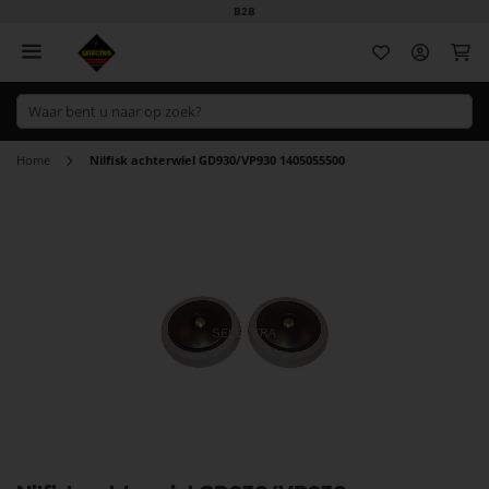
B2B
Wi
Home
Nilfisk achterwiel GD930/VP930 1405055500
Ga
naar
het
einde
van
de
afbeeldingen-
gallerij
Ga