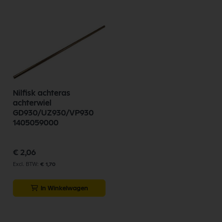
Nilfisk achteras
achterwiel
GD930/UZ930/VP930
1405059000
€ 2,06
€ 1,70
In Winkelwagen