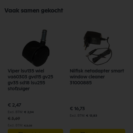
Vaak samen gekocht
Viper lsu135 wiel
Nilfisk netadapter smart
va60303 gvd15 gv25
window cleaner
gv35 sd18 lsu255
31000885
stofzuiger
Speciale
€ 2,47
prijs
€ 16,73
€ 2,04
€ 13,83
€ 3,69
€ 3,05