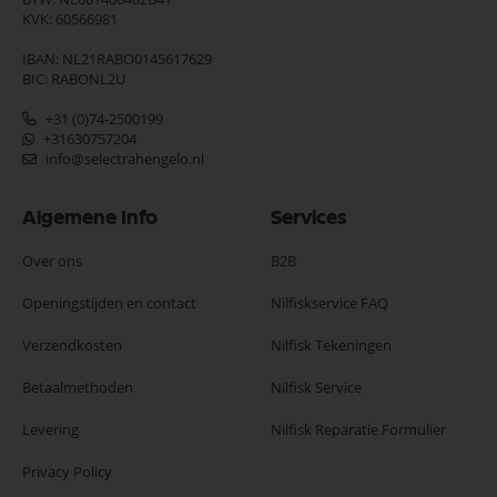
KVK: 60566981
IBAN: NL21RABO0145617629
BIC: RABONL2U
+31 (0)74-2500199
+31630757204
info@selectrahengelo.nl
Algemene Info
Services
Over ons
B2B
Openingstijden en contact
Nilfiskservice FAQ
Verzendkosten
Nilfisk Tekeningen
Betaalmethoden
Nilfisk Service
Levering
Nilfisk Reparatie Formulier
Privacy Policy