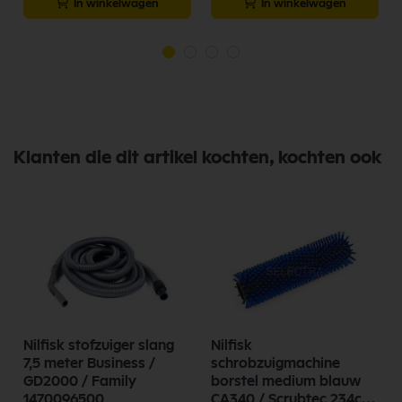
In winkelwagen
In winkelwagen
Klanten die dit artikel kochten, kochten ook
r
Nilfisk stofzuiger slang
Nilfisk
7,5 meter Business /
schrobzuigmachine
GD2000 / Family
borstel medium blauw
1470096500
CA340 / Scrubtec 234c