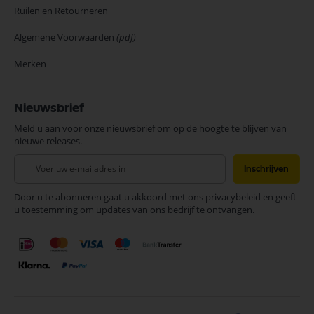
Ruilen en Retourneren
Algemene Voorwaarden
(pdf)
Merken
Nieuwsbrief
Meld u aan voor onze nieuwsbrief om op de hoogte te blijven van
nieuwe releases.
Abonneer
Inschrijven
u
op
Door u te abonneren gaat u akkoord met ons privacybeleid en geeft
onze
u toestemming om updates van ons bedrijf te ontvangen.
nieuwsbrief