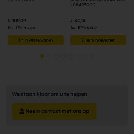
L08425200
€ 109,09
€ 40,14
€ 90,16
€ 33,17
In winkelwagen
In winkelwagen
We staan klaar om u te helpen
Neem contact met ons op