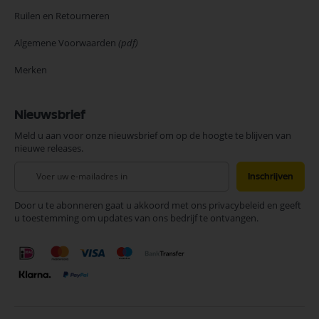
Ruilen en Retourneren
Algemene Voorwaarden
(pdf)
Merken
Nieuwsbrief
Meld u aan voor onze nieuwsbrief om op de hoogte te blijven van
nieuwe releases.
Abonneer
Inschrijven
u
op
Door u te abonneren gaat u akkoord met ons privacybeleid en geeft
onze
u toestemming om updates van ons bedrijf te ontvangen.
nieuwsbrief