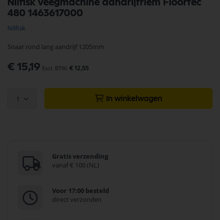
Nilfisk veegmachine aandrijfriem Floortec
naar
480 1463617000
het
begin
Nilfisk
van
de
Snaar rond lang aandrijf 1205mm
afbeeldingen-
gallerij
€ 15,19
€ 12,55
1
In winkelwagen
Gratis verzending
vanaf € 100 (NL)
Voor 17:00 besteld
direct verzonden