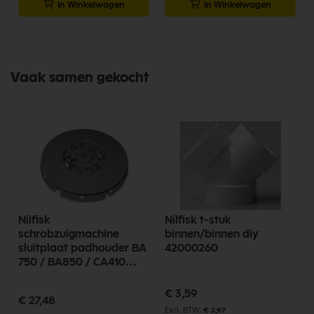
In Winkelwagen
In Winkelwagen
Vaak samen gekocht
Nilfisk
Nilfisk t-stuk
schrobzuigmachine
binnen/binnen diy
sluitplaat padhouder BA
42000260
750 / BA850 / CA410
56505195
€ 3,59
€ 27,48
€ 2,97