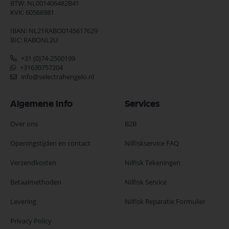
BTW: NL001406482B41
KVK: 60566981
IBAN: NL21RABO0145617629
BIC: RABONL2U
+31 (0)74-2500199
+31630757204
info@selectrahengelo.nl
Algemene Info
Services
Over ons
B2B
Openingstijden en contact
Nilfiskservice FAQ
Verzendkosten
Nilfisk Tekeningen
Betaalmethoden
Nilfisk Service
Levering
Nilfisk Reparatie Formulier
Privacy Policy