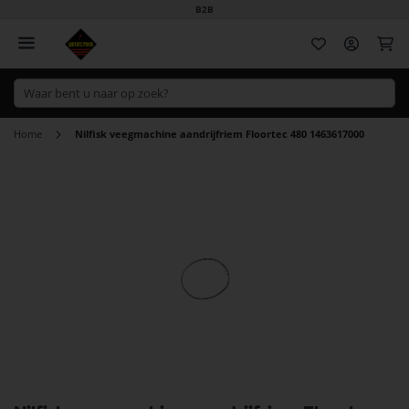
B2B
Wi
Home
Nilfisk veegmachine aandrijfriem Floortec 480 1463617000
Ga
naar
het
einde
van
de
afbeeldingen-
gallerij
Ga