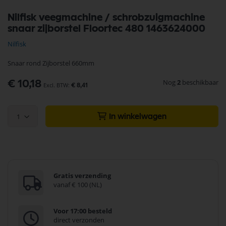
Ga
Nilfisk veegmachine / schrobzuigmachine
naar
snaar zijborstel Floortec 480 1463624000
het
begin
Nilfisk
van
de
Snaar rond Zijborstel 660mm
afbeeldingen-
gallerij
Nog
2
beschikbaar
€ 10,18
€ 8,41
1
In winkelwagen
Gratis verzending
vanaf € 100 (NL)
Voor 17:00 besteld
direct verzonden