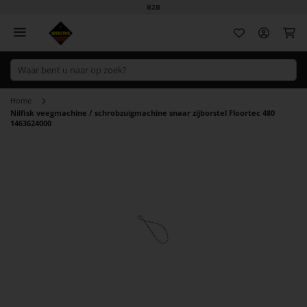
B2B
Wi
Home
Nilfisk veegmachine / schrobzuigmachine snaar zijborstel Floortec 480
1463624000
Ga
naar
het
einde
van
de
afbeeldingen-
gallerij