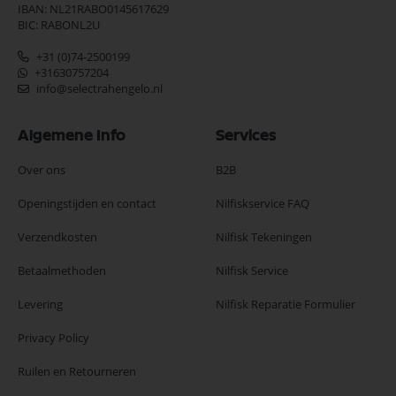
IBAN: NL21RABO0145617629
BIC: RABONL2U
+31 (0)74-2500199
+31630757204
info@selectrahengelo.nl
Algemene Info
Services
Over ons
B2B
Openingstijden en contact
Nilfiskservice FAQ
Verzendkosten
Nilfisk Tekeningen
Betaalmethoden
Nilfisk Service
Levering
Nilfisk Reparatie Formulier
Privacy Policy
Ruilen en Retourneren