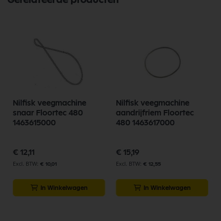
Gerelateerde producten
Nilfisk veegmachine
Nilfisk veegmachine
snaar Floortec 480
aandrijfriem Floortec
1463615000
480 1463617000
€ 12,11
€ 15,19
€ 10,01
€ 12,55
In Winkelwagen
In Winkelwagen