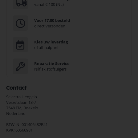
vanaf € 100 (NL)
Voor 17:00 besteld
direct verzonden
Kies uw leverdag
of afhaalpunt
Reparatie Service
Nilfisk stofzuigers
Contact
Selectra Hengelo
Verzetslaan 13-7
7548 EM,
Boekelo
Nederland
BTW: NL001406482B41
KVK: 60566981