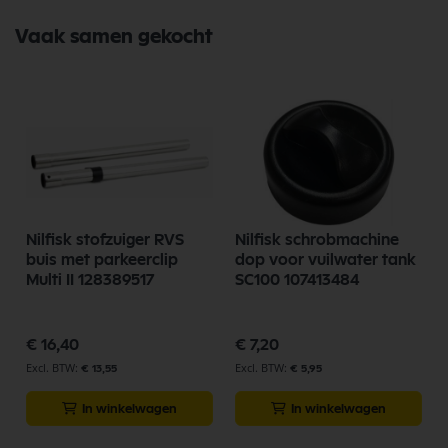
Vaak samen gekocht
Nilfisk stofzuiger RVS
Nilfisk schrobmachine
/
buis met parkeerclip
dop voor vuilwater tank
Multi II 128389517
SC100 107413484
€ 16,40
€ 7,20
€ 13,55
€ 5,95
In winkelwagen
In winkelwagen