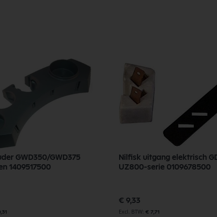
houder GWD350/GWD375
Nilfisk uitgang elektrisch 
en 1409517500
UZ800-serie 0109678500
€ 9,33
,31
€ 7,71