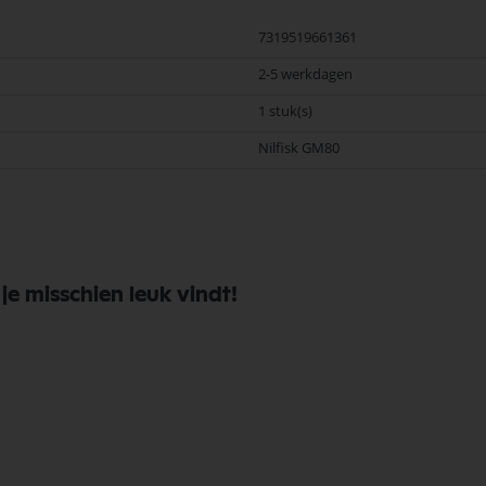
7319519661361
2-5 werkdagen
1 stuk(s)
Nilfisk GM80
e misschien leuk vindt!