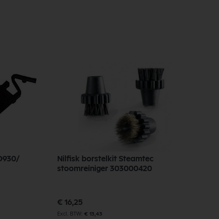
GD930/
Nilfisk borstelkit Steamtec
stoomreiniger 303000420
€ 16,25
€ 13,43