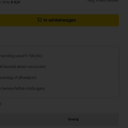
Nog
1
beschikbaar
€ 8,51
In winkelwagen
erzending
vanaf € 100 (NL)
00 besteld
direct verzonden
leverdag
of afhaalpunt
 Service
Nilfisk stofzuigers
0
Overig