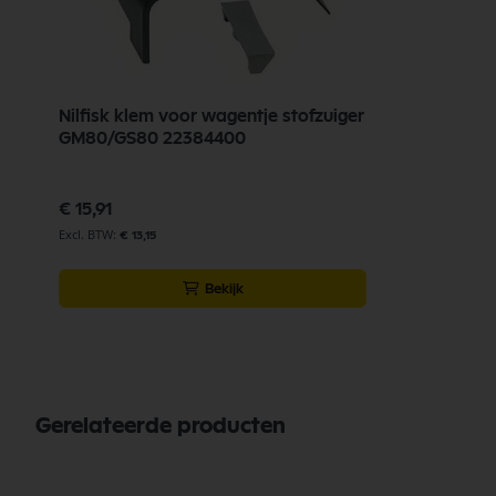
Nilfisk klem voor wagentje stofzuiger
GM80/GS80 22384400
€ 15,91
€ 13,15
Bekijk
Gerelateerde producten