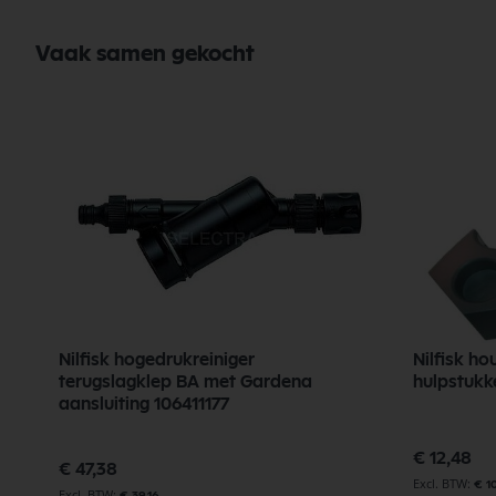
Vaak samen gekocht
Nilfisk hogedrukreiniger
Nilfisk 
terugslagklep BA met Gardena
hulpstukk
aansluiting 106411177
€ 12,48
€ 47,38
€ 10
€ 39,16