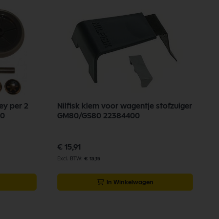
ley per 2
Nilfisk klem voor wagentje stofzuiger
00
GM80/GS80 22384400
€ 15,91
€ 13,15
In Winkelwagen