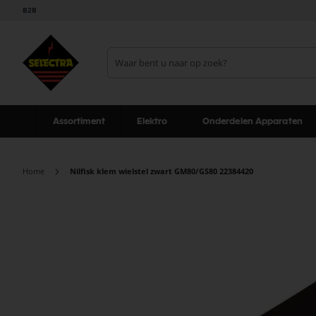
B2B
Assortiment
Elektro
Onderdelen Apparaten
Home
Nilfisk klem wielstel zwart GM80/GS80 22384420
Ga
naar
het
einde
van
de
afbeeldingen-
gallerij