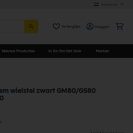
Nederlands
Zoeken
Win
Verlanglijst
Inloggen
Nieuwe Producten
In En Om Het Huis
Merken
klem wielstel zwart GM80/GS80
0
en