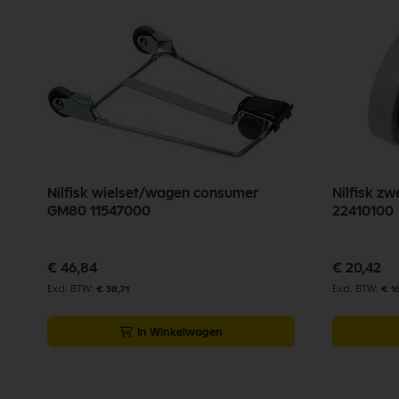
Nilfisk wielset/wagen consumer
Nilfisk z
GM80 11547000
22410100
€ 46,84
€ 20,42
€ 38,71
€ 1
In Winkelwagen