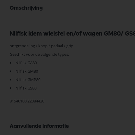
Omschrijving
Nilfisk klem wielstel en/of wagen GM80/ G
ontgrendeling / knop / pedaal / grip
Geschikt voor de volgende types:
Nilfisk GA80
Nilfisk GM80
Nilfisk GMP80
Nilfisk GS80
81546100 22384420
Aanvullende informatie