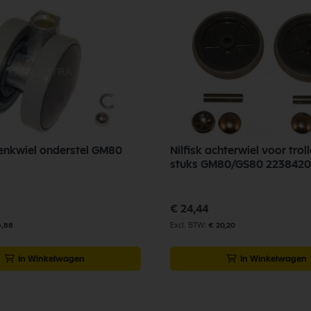
wenkwiel onderstel GM80
Nilfisk achterwiel voor trol
stuks GM80/GS80 223842
€ 24,44
6,88
€ 20,20
In Winkelwagen
In Winkelwagen