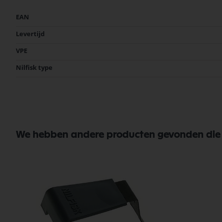
Meer
EAN
informatie
Levertijd
VPE
Nilfisk type
We hebben andere producten gevonden die j