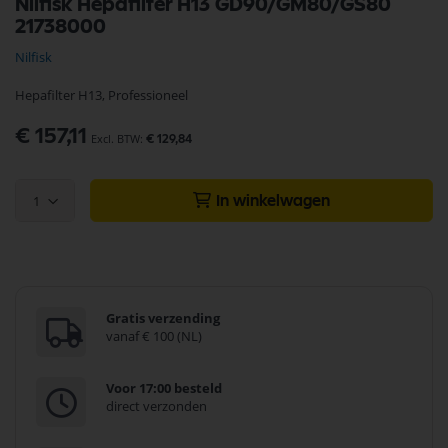
Nilfisk Hepafilter H13 GD90/GM80/GS80
naar
21738000
het
begin
Nilfisk
van
de
Hepafilter H13, Professioneel
afbeeldingen-
gallerij
€ 157,11
€ 129,84
1
In winkelwagen
Gratis verzending
vanaf € 100 (NL)
Voor 17:00 besteld
direct verzonden