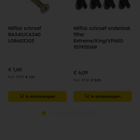
Nilfisk schroef
Nilfisk schroef onderbak
BA340/CA340
filter
L08603203
Extreme/King/VP600
107413069
€ 1,60
€ 6,09
€ 1,32
€ 5,03
In winkelwagen
In winkelwagen