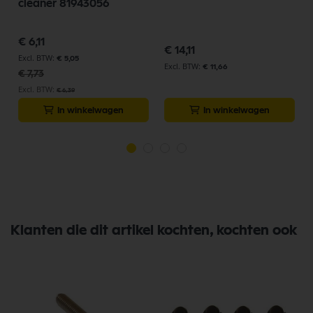
cleaner 81943056
Speciale
€ 6,11
prijs
€ 14,11
€ 5,05
€ 11,66
€ 7,73
€ 6,39
In winkelwagen
In winkelwagen
Klanten die dit artikel kochten, kochten ook