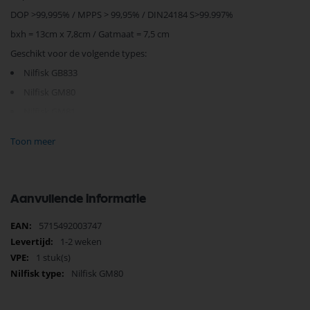
DOP >99,995% / MPPS > 99,95% / DIN24184 S>99.997%
bxh = 13cm x 7,8cm / Gatmaat = 7,5 cm
Geschikt voor de volgende types:
Nilfisk GB833
Nilfisk GM80
Nilfisk GM81
Nilfisk GM82
Toon meer
Nilfisk GM83
Nilfisk GM625
Nilfisk GM626
Aanvullende informatie
Nilfisk GMP80
Meer
5715492003747
Nilfisk GS80
informatie
1-2 weken
Nilfisk GS81
1 stuk(s)
Nilfisk GS82
Nilfisk GM80
Nilfisk GS83
Nilfisk GSP80