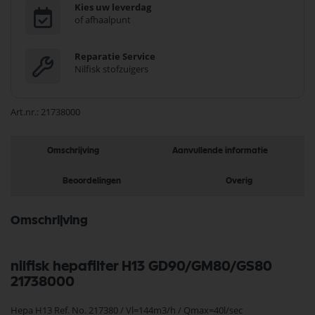
Kies uw leverdag
of afhaalpunt
Reparatie Service
Nilfisk stofzuigers
Art.nr.
21738000
Omschrijving
Aanvullende informatie
Beoordelingen
Overig
Omschrijving
nilfisk hepafilter H13 GD90/GM80/GS80
21738000
Hepa H13 Ref. No. 217380 / Vl=144m3/h / Qmax=40l/sec