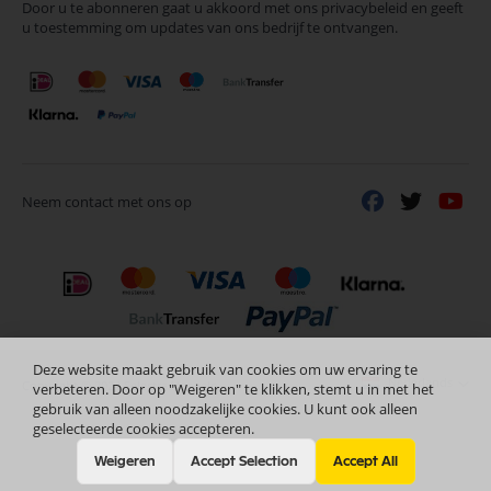
Door u te abonneren gaat u akkoord met ons privacybeleid en geeft
onze
u toestemming om updates van ons bedrijf te ontvangen.
nieuwsbrief
Neem contact met ons op
Deze website maakt gebruik van cookies om uw ervaring te
Nederlands
Copyright © 2024 Selectra Hengelo
verbeteren. Door op "Weigeren" te klikken, stemt u in met het
gebruik van alleen noodzakelijke cookies. U kunt ook alleen
geselecteerde cookies accepteren.
Weigeren
Accept Selection
Accept All