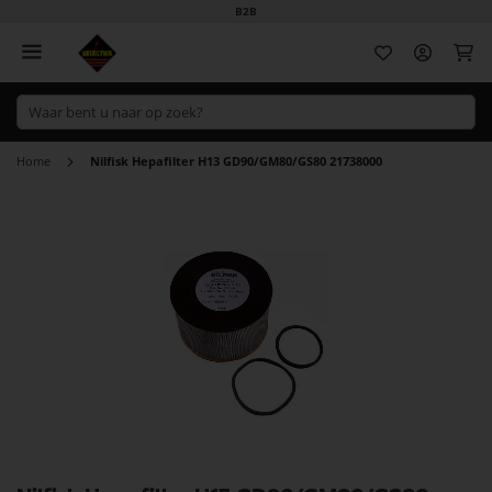
B2B
Wi
Home
Nilfisk Hepafilter H13 GD90/GM80/GS80 21738000
Ga
naar
het
einde
van
de
afbeeldingen-
gallerij
Ga