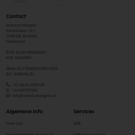
Contact
Selectra Hengelo
Verzetslaan 13-7
7548 EM,
Boekelo
Nederland
BTW: NL001406482B41
KVK: 60566981
IBAN: NL21RABO0145617629
BIC: RABONL2U
+31 (0)74-2500199
+31630757204
info@selectrahengelo.nl
Algemene Info
Services
Over ons
B2B
Openingstijden en contact
Nilfiskservice FAQ