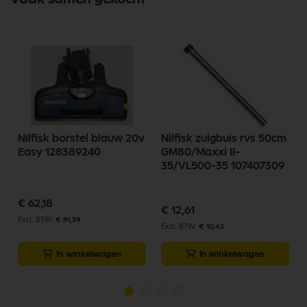
Nilfisk borstel blauw 20v
Nilfisk zuigbuis rvs 50cm
Easy 128389240
GM80/Maxxi II-
35/VL500-35 107407309
€ 62,18
€ 12,61
€ 51,39
€ 10,42
In winkelwagen
In winkelwagen