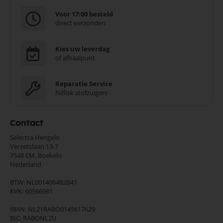
Voor 17:00 besteld
direct verzonden
Kies uw leverdag
of afhaalpunt
Reparatie Service
Nilfisk stofzuigers
Contact
Selectra Hengelo
Verzetslaan 13-7
7548 EM,
Boekelo
Nederland
BTW: NL001406482B41
KVK: 60566981
IBAN: NL21RABO0145617629
BIC: RABONL2U