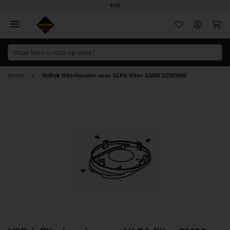
B2B
Wi
Home
Nilfisk filterhouder voor ULPA filter GM80 22383900
Ga
naar
het
einde
van
de
afbeeldingen-
gallerij
Ga