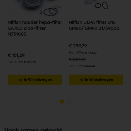
Nilfisk houder hepa-filter
Nilfisk ULPA filter U15
GA/GD ulpa-filter
GM80/ GM90 21739000
11731003
Speciale
€ 239,79
prijs
€ 198,17
€ 161,29
€ 320,50
€ 133,30
€ 264,88
In Winkelwagen
In Winkelwagen
Vaak samen gekocht