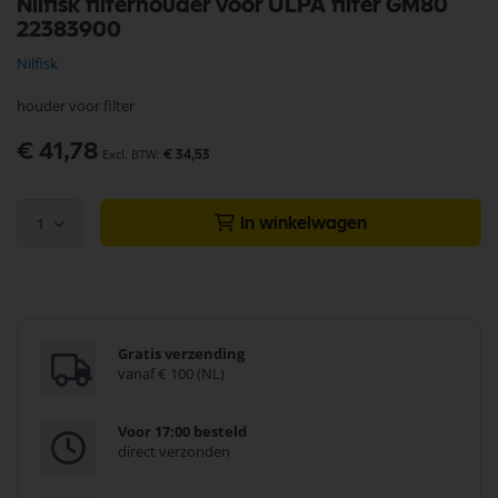
Nilfisk filterhouder voor ULPA filter GM80
naar
22383900
het
begin
Nilfisk
van
de
houder voor filter
afbeeldingen-
gallerij
€ 41,78
€ 34,53
1
In winkelwagen
Gratis verzending
vanaf € 100 (NL)
Voor 17:00 besteld
direct verzonden