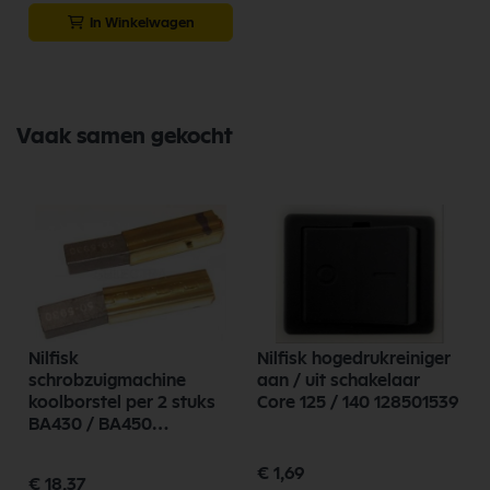
In Winkelwagen
Vaak samen gekocht
Nilfisk
Nilfisk hogedrukreiniger
schrobzuigmachine
aan / uit schakelaar
koolborstel per 2 stuks
Core 125 / 140 128501539
BA430 / BA450
9095074000
€ 1,69
€ 18,37