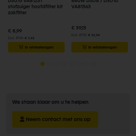
DSU15 VA81231
880W DSU8 / DSU10
stofzuiger hoofdfilter kit
VA81363
zakfilter
€ 39,13
€ 8,99
€ 32,34
€ 7,43
In winkelwagen
In winkelwagen
We staan klaar om u te helpen
Neem contact met ons op