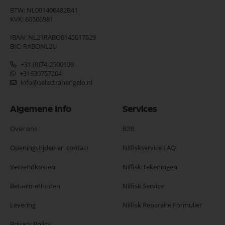
BTW: NL001406482B41
KVK: 60566981
IBAN: NL21RABO0145617629
BIC: RABONL2U
+31 (0)74-2500199
+31630757204
info@selectrahengelo.nl
Algemene Info
Services
Over ons
B2B
Openingstijden en contact
Nilfiskservice FAQ
Verzendkosten
Nilfisk Tekeningen
Betaalmethoden
Nilfisk Service
Levering
Nilfisk Reparatie Formulier
Privacy Policy