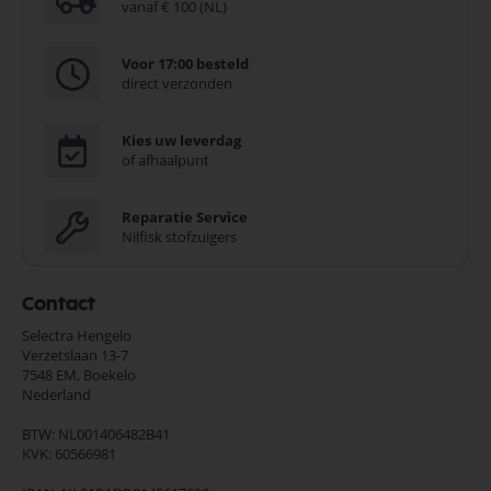
vanaf € 100 (NL)
Voor 17:00 besteld
direct verzonden
Kies uw leverdag
of afhaalpunt
Reparatie Service
Nilfisk stofzuigers
Contact
Selectra Hengelo
Verzetslaan 13-7
7548 EM,
Boekelo
Nederland
BTW: NL001406482B41
KVK: 60566981