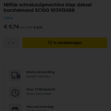
Ga
Nilfisk schrobzuigmachine klep deksel
naar
borstelmond SC100 107413488
het
begin
Nilfisk
van
de
€ 9,74
€ 8,05
afbeeldingen-
gallerij
1
In winkelwagen
Gratis verzending
vanaf € 100 (NL)
Voor 17:00 besteld
direct verzonden
Kies uw leverdag