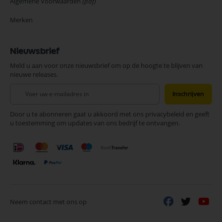
Algemene Voorwaarden
(pdf)
Merken
Nieuwsbrief
Meld u aan voor onze nieuwsbrief om op de hoogte te blijven van
nieuwe releases.
Abonneer
Inschrijven
u
op
Door u te abonneren gaat u akkoord met ons privacybeleid en geeft
onze
u toestemming om updates van ons bedrijf te ontvangen.
nieuwsbrief
Neem contact met ons op