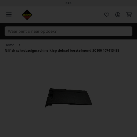
B2B
Wi
Home
Nilfisk schrobzuigmachine klep deksel borstelmond SC100 107413488
Ga
naar
het
einde
van
de
afbeeldingen-
gallerij