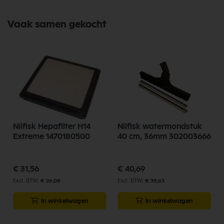
Vaak samen gekocht
Nilfisk Hepafilter H14
Nilfisk watermondstuk
Extreme 1470180500
40 cm, 36mm 302003666
€ 31,56
€ 40,69
€ 26,08
€ 33,63
In winkelwagen
In winkelwagen