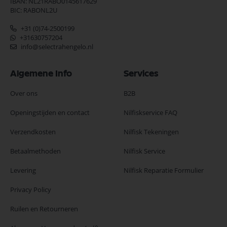
IBAN: NL21RABO0145617629
BIC: RABONL2U
+31 (0)74-2500199
+31630757204
info@selectrahengelo.nl
Algemene Info
Services
Over ons
B2B
Openingstijden en contact
Nilfiskservice FAQ
Verzendkosten
Nilfisk Tekeningen
Betaalmethoden
Nilfisk Service
Levering
Nilfisk Reparatie Formulier
Privacy Policy
Ruilen en Retourneren