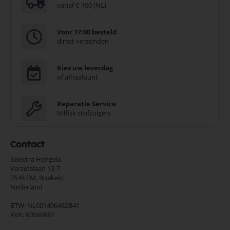
vanaf € 100 (NL)
Voor 17:00 besteld
direct verzonden
Kies uw leverdag
of afhaalpunt
Reparatie Service
Nilfisk stofzuigers
Contact
Selectra Hengelo
Verzetslaan 13-7
7548 EM,
Boekelo
Nederland
BTW: NL001406482B41
KVK: 60566981