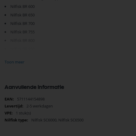
Nilfisk BR 600
Nilfisk BR 650
Nilfisk BR 700
Nilfisk BR 755
Nilfisk BR 800
Nilfisk BR 850
Nilfisk BR 855
Toon meer
Nilfisk BR 950
Nilfisk BR 1050
Nilfisk BR 1100
Aanvullende informatie
Nilfisk BR 1300
Meer
5711144154898
informatie
(was 56407114)
2-5 werkdagen
1 stuk(s)
Je vindt dit product in;
Nilfisk SC6000, Nilfisk SC6500
Nilfisk Onderdelen
Nilfisk Industrie machine Onderdelen
Nilfisk Stofzuiger op Productgroep