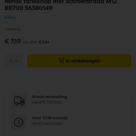
Nilfisk tankknop met schroefdraad M12
naar
BR700 56380149
het
begin
Nilfisk
van
de
Tankdop
afbeeldingen-
gallerij
€ 7,19
€ 5,94
1
In winkelwagen
Gratis verzending
vanaf € 100 (NL)
Voor 17:00 besteld
direct verzonden