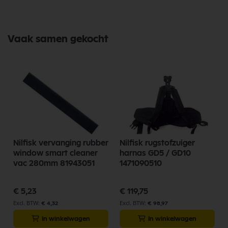
Nilfisk onderdelen divers
Behuizing
Nilfisk Onderdelen
Vaak samen gekocht
Koop nu de Nilfisk tankknop met schroefdraad M12 BR700 56380149
van het merk Nilfisk. Nilfisk Onderdelen biedt hoogwaardige
oplossingen voor diverse toepassingen. Bij Selectra Hengelo vindt u
een uitgebreid assortiment, scherpe prijzen, en snelle levering. Ontdek
de kwaliteit en betrouwbaarheid van Nilfisk Onderdelen vandaag nog
en bestel eenvoudig online.
Bekijk meer Nilfisk Onderdelen
Nilfisk vervanging rubber
Nilfisk rugstofzuiger
window smart cleaner
harnas GD5 / GD10
vac 280mm 81943051
1471090510
€ 5,23
€ 119,75
€ 4,32
€ 98,97
In winkelwagen
In winkelwagen