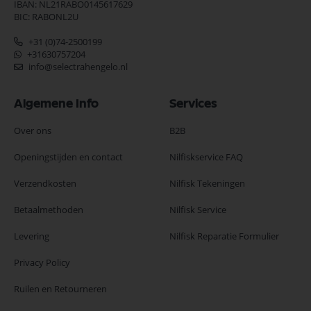
IBAN: NL21RABO0145617629
BIC: RABONL2U
+31 (0)74-2500199
+31630757204
info@selectrahengelo.nl
Algemene Info
Services
Over ons
B2B
Openingstijden en contact
Nilfiskservice FAQ
Verzendkosten
Nilfisk Tekeningen
Betaalmethoden
Nilfisk Service
Levering
Nilfisk Reparatie Formulier
Privacy Policy
Ruilen en Retourneren