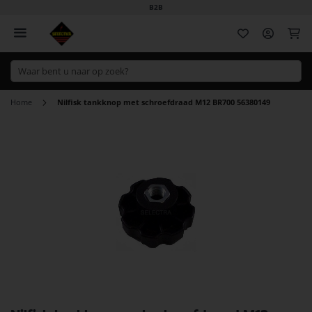
B2B
Wi
Home
Nilfisk tankknop met schroefdraad M12 BR700 56380149
Ga
naar
het
einde
van
de
afbeeldingen-
gallerij
Ga