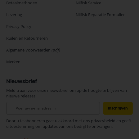
Betaalmethoden
Nilfisk Service
Levering
Nilfisk Reparatie Formulier
Privacy Policy
Ruilen en Retourneren
Algemene Voorwaarden
(pdf)
Merken
Nieuwsbrief
Meld u aan voor onze nieuwsbrief om op de hoogte te blijven van
nieuwe releases.
Abonneer
Inschrijven
u
op
Door u te abonneren gaat u akkoord met ons privacybeleid en geeft
onze
u toestemming om updates van ons bedrijf te ontvangen.
nieuwsbrief