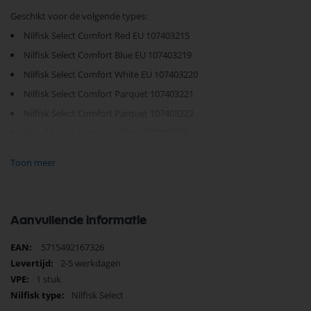
Geschikt voor de volgende types:
Nilfisk Select Comfort Red EU 107403215
Nilfisk Select Comfort Blue EU 107403219
Nilfisk Select Comfort White EU 107403220
Nilfisk Select Comfort Parquet 107403221
Nilfisk Select Comfort Parquet 107403222
Nilfisk Select Comfort Allergy 107403223
Nilfisk Select Superior Black EU 107403231
Toon meer
Je vindt dit product in;
Nilfisk Onderdelen
Nilfisk handgrepen
Aanvullende informatie
Nilfisk Select
Behuizing
Meer
5715492167326
informatie
2-5 werkdagen
Nilfisk Onderdelen
1 stuk
Koop nu de Nilfisk handgreep Select comfort superior 107414050 van
het merk Nilfisk. Nilfisk Onderdelen biedt hoogwaardige oplossingen
Nilfisk Select
voor diverse toepassingen. Bij Selectra Hengelo vindt u een uitgebreid