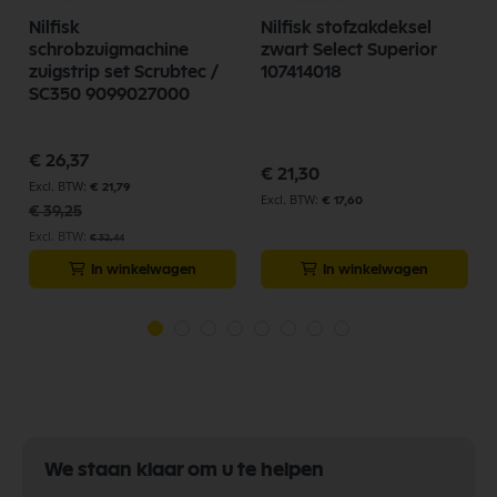
Nilfisk
Nilfisk stofzakdeksel
/
schrobzuigmachine
zwart Select Superior
zuigstrip set Scrubtec /
107414018
SC350 9099027000
Speciale
€ 26,37
prijs
€ 21,30
€ 21,79
€ 17,60
€ 39,25
€ 32,44
In winkelwagen
In winkelwagen
We staan klaar om u te helpen