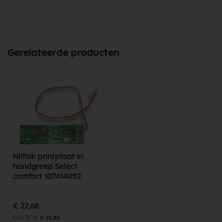
assortiment, scherpe prijzen, en snelle levering. Ontdek de kwaliteit en
betrouwbaarheid van Nilfisk Onderdelen vandaag nog en bestel
eenvoudig online.
Bekijk meer Nilfisk Onderdelen
Gerelateerde producten
Nilfisk printplaat in
handgreep Select
comfort 107414052
€ 27,68
€ 22,88