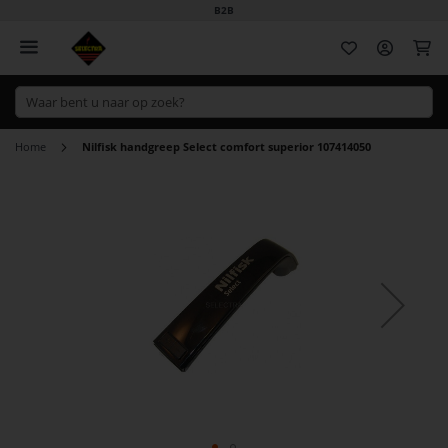
B2B
Wi
Home
Nilfisk handgreep Select comfort superior 107414050
Ga
naar
het
einde
van
de
afbeeldingen-
gallerij