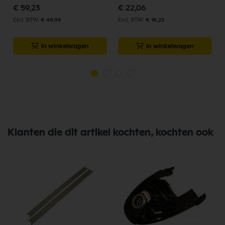
p
€ 59,23
€ 22,06
€ 48,95
€ 18,23
In winkelwagen
In winkelwagen
Klanten die dit artikel kochten, kochten ook