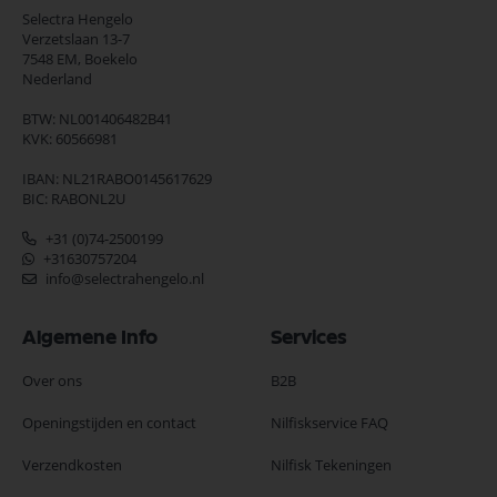
Selectra Hengelo
Verzetslaan 13-7
7548 EM,
Boekelo
Nederland
BTW: NL001406482B41
KVK: 60566981
IBAN: NL21RABO0145617629
BIC: RABONL2U
+31 (0)74-2500199
+31630757204
info@selectrahengelo.nl
Algemene Info
Services
Over ons
B2B
Openingstijden en contact
Nilfiskservice FAQ
Verzendkosten
Nilfisk Tekeningen