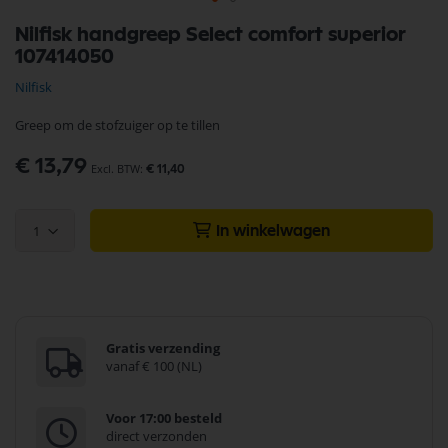
Ga
Nilfisk handgreep Select comfort superior
naar
107414050
het
begin
Nilfisk
van
de
Greep om de stofzuiger op te tillen
afbeeldingen-
gallerij
€ 13,79
€ 11,40
1
In winkelwagen
Gratis verzending
vanaf € 100 (NL)
Voor 17:00 besteld
direct verzonden