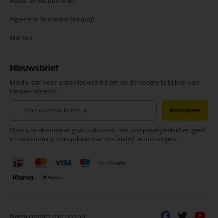
Ruilen en Retourneren
Algemene Voorwaarden
(pdf)
Merken
Nieuwsbrief
Meld u aan voor onze nieuwsbrief om op de hoogte te blijven van
nieuwe releases.
Abonneer
Inschrijven
u
op
Door u te abonneren gaat u akkoord met ons privacybeleid en geeft
onze
u toestemming om updates van ons bedrijf te ontvangen.
nieuwsbrief
Neem contact met ons op