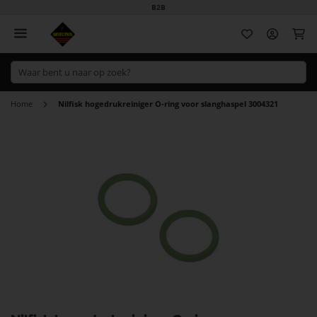
B2B
Wi
Home
Nilfisk hogedrukreiniger O-ring voor slanghaspel 3004321
Ga
naar
het
einde
van
de
afbeeldingen-
gallerij
Ga