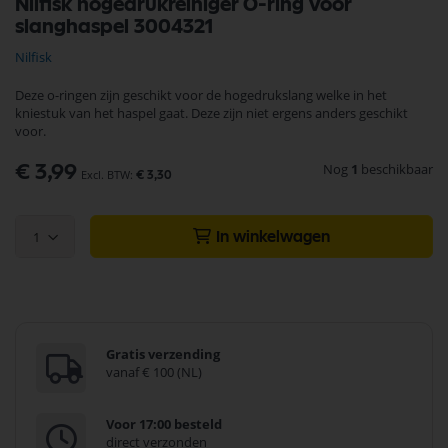
Nilfisk hogedrukreiniger O-ring voor
naar
slanghaspel 3004321
het
begin
Nilfisk
van
de
Deze o-ringen zijn geschikt voor de hogedrukslang welke in het
afbeeldingen-
kniestuk van het haspel gaat. Deze zijn niet ergens anders geschikt
gallerij
voor.
Nog
1
beschikbaar
€ 3,99
€ 3,30
1
In winkelwagen
Gratis verzending
vanaf € 100 (NL)
Voor 17:00 besteld
direct verzonden