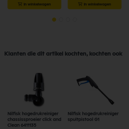
In winkelwagen
In winkelwagen
Klanten die dit artikel kochten, kochten ook
Nilfisk hogedrukreiniger
Nilfisk hogedrukreiniger
/
chassissproeier click and
spuitpistool G1
Clean 6411135