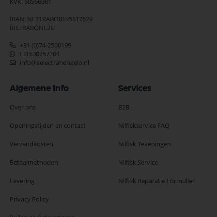
KVK: 60566981
IBAN: NL21RABO0145617629
BIC: RABONL2U
+31 (0)74-2500199
+31630757204
info@selectrahengelo.nl
Algemene Info
Services
Over ons
B2B
Openingstijden en contact
Nilfiskservice FAQ
Verzendkosten
Nilfisk Tekeningen
Betaalmethoden
Nilfisk Service
Levering
Nilfisk Reparatie Formulier
Privacy Policy