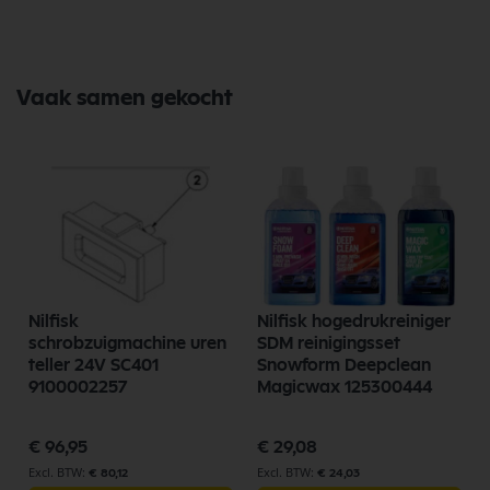
Bekijk meer Nilfisk Onderdelen
Vaak samen gekocht
Nilfisk
Nilfisk hogedrukreiniger
schrobzuigmachine uren
SDM reinigingsset
teller 24V SC401
Snowform Deepclean
9100002257
Magicwax 125300444
€ 96,95
€ 29,08
€ 80,12
€ 24,03