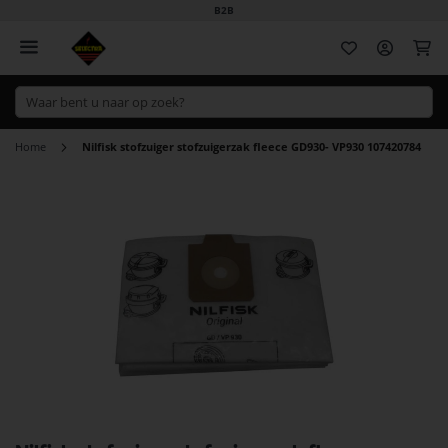
B2B
Wi
Home
Nilfisk stofzuiger stofzuigerzak fleece GD930- VP930 107420784
Ga
naar
het
einde
van
de
afbeeldingen-
gallerij
Ga