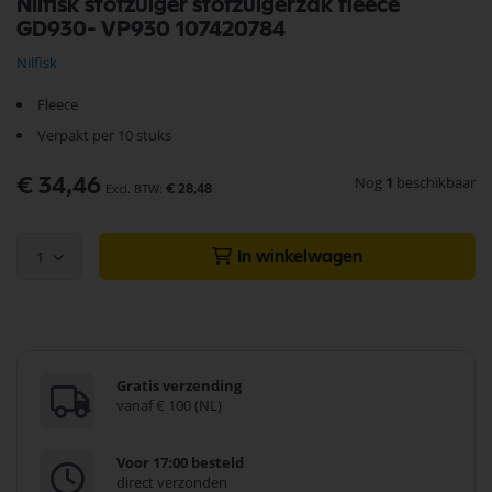
Nilfisk stofzuiger stofzuigerzak fleece
naar
GD930- VP930 107420784
het
begin
Nilfisk
van
de
Fleece
afbeeldingen-
gallerij
Verpakt per 10 stuks
Nog
1
beschikbaar
€ 34,46
€ 28,48
1
In winkelwagen
Gratis verzending
vanaf € 100 (NL)
Voor 17:00 besteld
direct verzonden