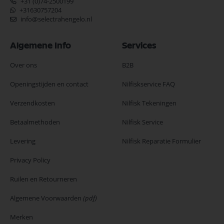
+31 (0)74-2500199
+31630757204
info@selectrahengelo.nl
Algemene Info
Services
Over ons
B2B
Openingstijden en contact
Nilfiskservice FAQ
Verzendkosten
Nilfisk Tekeningen
Betaalmethoden
Nilfisk Service
Levering
Nilfisk Reparatie Formulier
Privacy Policy
Ruilen en Retourneren
Algemene Voorwaarden
(pdf)
Merken