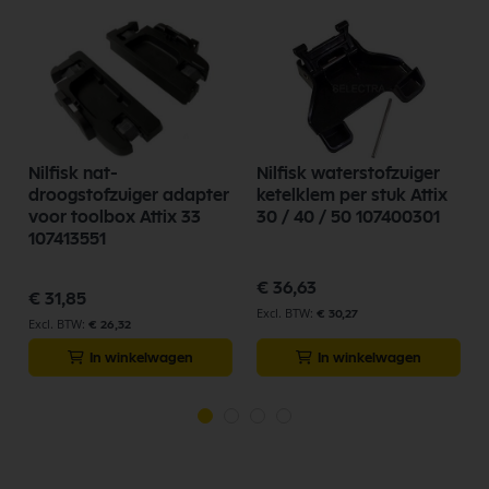
Nilfisk nat-
Nilfisk waterstofzuiger
droogstofzuiger adapter
ketelklem per stuk Attix
voor toolbox Attix 33
30 / 40 / 50 107400301
107413551
€ 36,63
€ 31,85
€ 30,27
€ 26,32
In winkelwagen
In winkelwagen