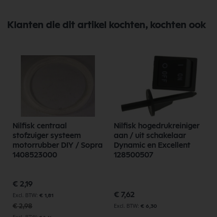
Klanten die dit artikel kochten, kochten ook
l
Nilfisk centraal
Nilfisk hogedrukreiniger
stofzuiger systeem
aan / uit schakelaar
motorrubber DIY / Sopra
Dynamic en Excellent
1408523000
128500507
Speciale
€ 2,19
prijs
€ 7,62
€ 1,81
€ 2,98
€ 6,30