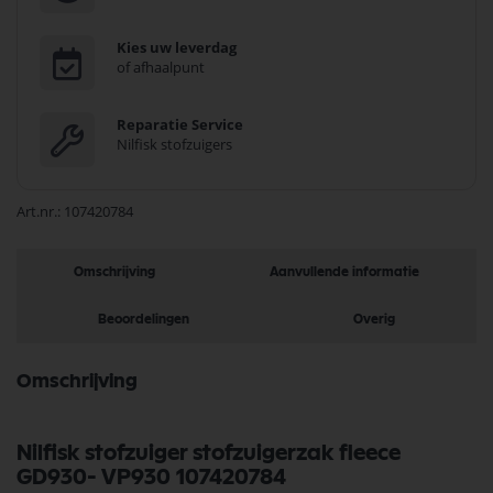
Kies uw leverdag
of afhaalpunt
Reparatie Service
Nilfisk stofzuigers
Art.nr.
107420784
Omschrijving
Aanvullende informatie
Beoordelingen
Overig
Omschrijving
Nilfisk stofzuiger stofzuigerzak fleece
GD930- VP930 107420784