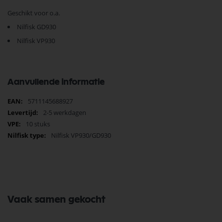
Geschikt voor o.a.
Nilfisk GD930
Nilfisk VP930
Aanvullende informatie
Meer
5711145688927
informatie
2-5 werkdagen
10 stuks
Nilfisk VP930/GD930
Vaak samen gekocht