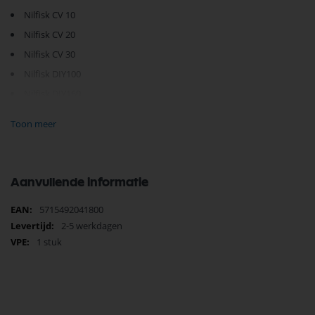
Nilfisk CV 10
Nilfisk CV 20
Nilfisk CV 30
Nilfisk DIY100
Nilfisk DIY160
Nilfisk DIY260
Toon meer
Nilfisk Centix 20
Nilfisk Centix 40
Nilfisk Centix 50
Aanvullende informatie
Nilfisk Performer
Meer
5715492041800
Nilfisk Sopra
informatie
2-5 werkdagen
Nilfisk Supreme
1 stuk