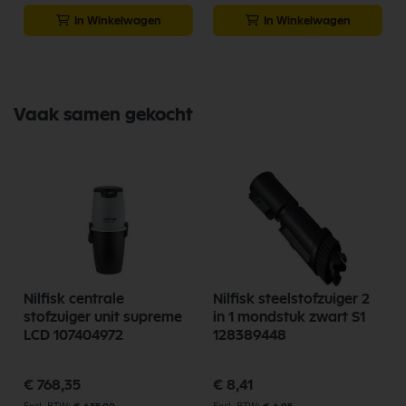
In Winkelwagen
In Winkelwagen
Vaak samen gekocht
Nilfisk centrale
Nilfisk steelstofzuiger 2
stofzuiger unit supreme
in 1 mondstuk zwart S1
LCD 107404972
128389448
€ 768,35
€ 8,41