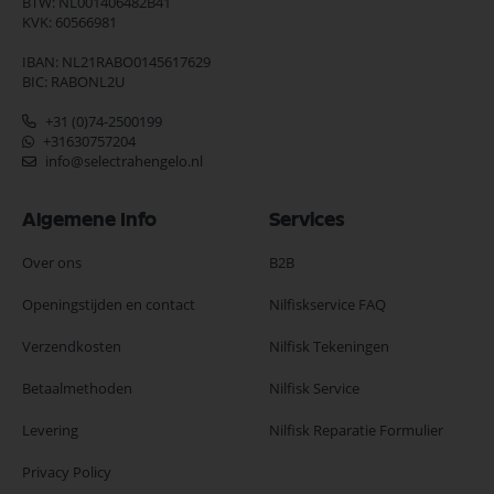
BTW: NL001406482B41
KVK: 60566981
IBAN: NL21RABO0145617629
BIC: RABONL2U
+31 (0)74-2500199
+31630757204
info@selectrahengelo.nl
Algemene Info
Services
Over ons
B2B
Openingstijden en contact
Nilfiskservice FAQ
Verzendkosten
Nilfisk Tekeningen
Betaalmethoden
Nilfisk Service
Levering
Nilfisk Reparatie Formulier
Privacy Policy