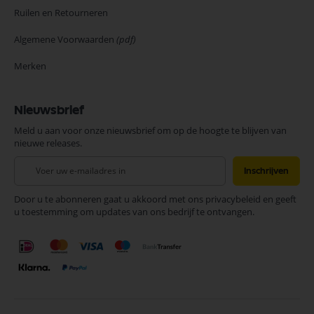
Ruilen en Retourneren
Algemene Voorwaarden
(pdf)
Merken
Nieuwsbrief
Meld u aan voor onze nieuwsbrief om op de hoogte te blijven van
nieuwe releases.
Abonneer
Inschrijven
u
op
Door u te abonneren gaat u akkoord met ons privacybeleid en geeft
onze
u toestemming om updates van ons bedrijf te ontvangen.
nieuwsbrief