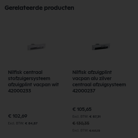
Gerelateerde producten
Nilfisk centraal
Nilfisk afzuigplint
stofzuigersysteem
vacpan alu zilver
afzuigplint vacpan wit
centraal afzuigsysteem
42000233
42000237
Speciale
€ 105,65
prijs
€ 102,69
€ 87,31
€ 130,35
€ 84,87
€ 107,73