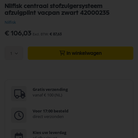
Ga
Nilfisk centraal stofzuigersysteem
naar
afzuigplint vacpan zwart 42000235
het
begin
Nilfisk
van
de
€ 106,03
€ 87,63
afbeeldingen-
gallerij
1
In winkelwagen
Gratis verzending
vanaf € 100 (NL)
Voor 17:00 besteld
direct verzonden
Kies uw leverdag