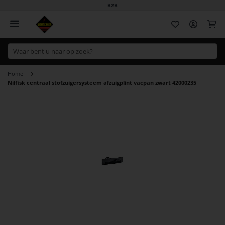
B2B
Wi
Home
Nilfisk centraal stofzuigersysteem afzuigplint vacpan zwart 42000235
Ga
naar
het
einde
van
de
afbeeldingen-
gallerij