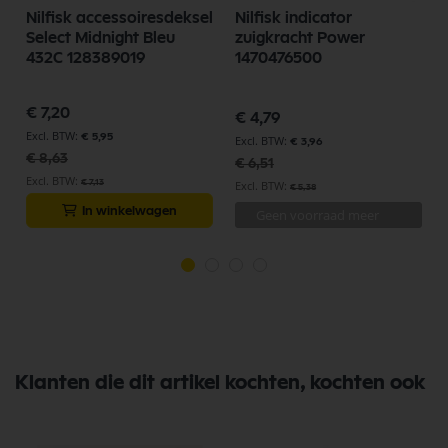
Nilfisk accessoiresdeksel
Nilfisk indicator
Select Midnight Bleu
zuigkracht Power
432C 128389019
1470476500
Speciale
Speciale
€ 7,20
€ 4,79
prijs
prijs
€ 5,95
€ 3,96
€ 8,63
€ 6,51
€ 7,13
€ 5,38
In winkelwagen
Geen voorraad meer
Klanten die dit artikel kochten, kochten ook