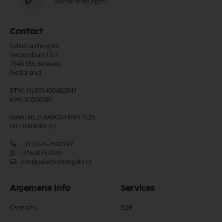
Nilfisk stofzuigers
Contact
Selectra Hengelo
Verzetslaan 13-7
7548 EM,
Boekelo
Nederland
BTW: NL001406482B41
KVK: 60566981
IBAN: NL21RABO0145617629
BIC: RABONL2U
+31 (0)74-2500199
+31630757204
info@selectrahengelo.nl
Algemene Info
Services
Over ons
B2B