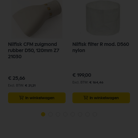
Nilfisk CFM zuigmond
Nilfisk filter R mod. D560
rubber D50, 120mm Z7
nylon
21030
€ 199,00
€ 25,66
€ 164,46
€ 21,21
In winkelwagen
In winkelwagen