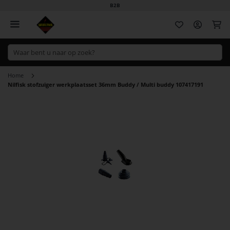
B2B
Wi
Home
Nilfisk stofzuiger werkplaatsset 36mm Buddy / Multi buddy 107417191
Ga
naar
het
einde
van
de
afbeeldingen-
gallerij