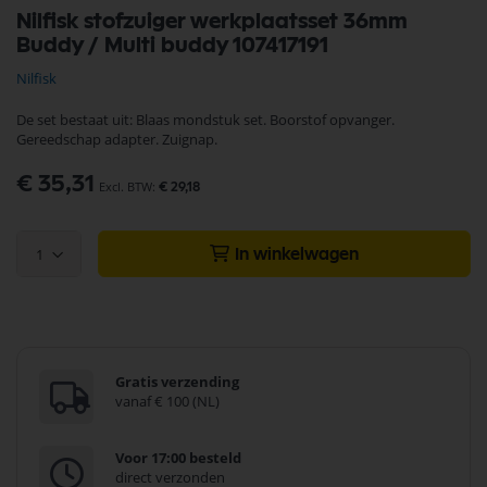
Ga
Nilfisk stofzuiger werkplaatsset 36mm
naar
Buddy / Multi buddy 107417191
het
begin
Nilfisk
van
de
De set bestaat uit: Blaas mondstuk set. Boorstof opvanger.
afbeeldingen-
Gereedschap adapter. Zuignap.
gallerij
€ 35,31
€ 29,18
1
In winkelwagen
Gratis verzending
vanaf € 100 (NL)
Voor 17:00 besteld
direct verzonden