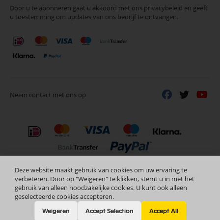
Door u te abonneren gaat u akkoord met ons privacybeleid en geeft
onze
u toestemming om updates van ons bedrijf te ontvangen.
nieuwsbrief
Neem contact met ons op
Deze website maakt gebruik van cookies om uw ervaring te
Nederlands
Copyright © 2024 Selectra Hengelo
verbeteren. Door op "Weigeren" te klikken, stemt u in met het
gebruik van alleen noodzakelijke cookies. U kunt ook alleen
geselecteerde cookies accepteren.
Weigeren
Accept Selection
Accept All