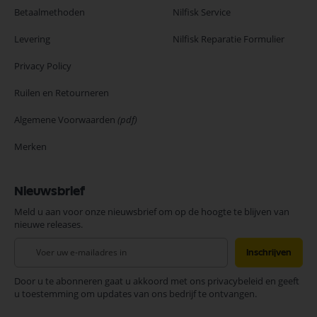
Betaalmethoden
Nilfisk Service
Levering
Nilfisk Reparatie Formulier
Privacy Policy
Ruilen en Retourneren
Algemene Voorwaarden
(pdf)
Merken
Nieuwsbrief
Meld u aan voor onze nieuwsbrief om op de hoogte te blijven van
nieuwe releases.
Abonneer
Inschrijven
u
op
Door u te abonneren gaat u akkoord met ons privacybeleid en geeft
onze
u toestemming om updates van ons bedrijf te ontvangen.
nieuwsbrief