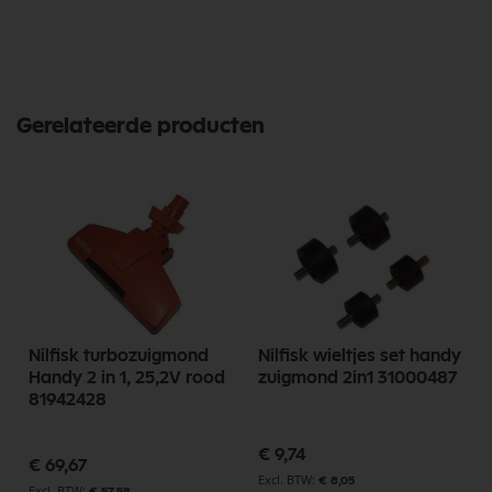
Gerelateerde producten
Nilfisk turbozuigmond
Nilfisk wieltjes set handy
Handy 2 in 1, 25,2V rood
zuigmond 2in1 31000487
81942428
€ 9,74
€ 69,67
€ 8,05
€ 57,58