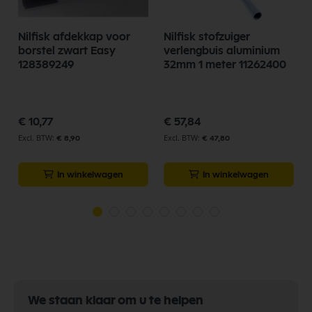
Nilfisk afdekkap voor
Nilfisk stofzuiger
borstel zwart Easy
verlengbuis aluminium
128389249
32mm 1 meter 11262400
€ 10,77
€ 57,84
€ 8,90
€ 47,80
In winkelwagen
In winkelwagen
We staan klaar om u te helpen