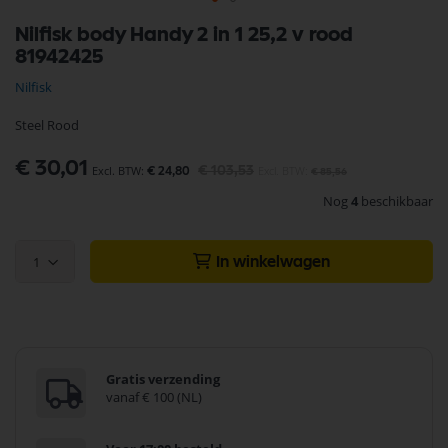
Ga
Nilfisk body Handy 2 in 1 25,2 v rood
naar
81942425
het
begin
Nilfisk
van
de
Steel Rood
afbeeldingen-
gallerij
Speciale
€ 30,01
€ 103,53
€ 24,80
€ 85,56
prijs
Nog
4
beschikbaar
1
In winkelwagen
Gratis verzending
vanaf € 100 (NL)