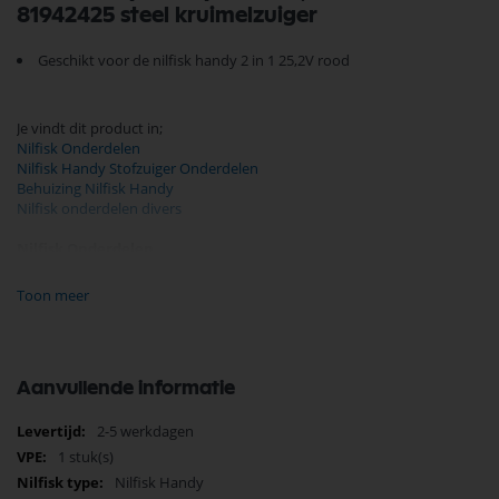
81942425 steel kruimelzuiger
Geschikt voor de nilfisk handy 2 in 1 25,2V rood
Je vindt dit product in;
Nilfisk Onderdelen
Nilfisk Handy Stofzuiger Onderdelen
Behuizing Nilfisk Handy
Nilfisk onderdelen divers
Nilfisk Onderdelen
Koop nu de Nilfisk body Handy 2 in 1 25,2 v rood 81942425 van het
merk Nilfisk. Nilfisk Onderdelen biedt hoogwaardige oplossingen voor
Toon meer
diverse toepassingen. Bij Selectra Hengelo vindt u een uitgebreid
assortiment, scherpe prijzen, en snelle levering. Ontdek de kwaliteit en
betrouwbaarheid van Nilfisk Onderdelen vandaag nog en bestel
eenvoudig online.
Aanvullende informatie
Bekijk meer Nilfisk Onderdelen
Meer
2-5 werkdagen
informatie
1 stuk(s)
Nilfisk Handy