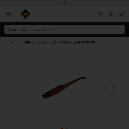
B2B
Wi
Home
Nilfisk body Handy 2 in 1 25,2 v rood 81942425
Ga
naar
het
einde
van
de
afbeeldingen-
gallerij