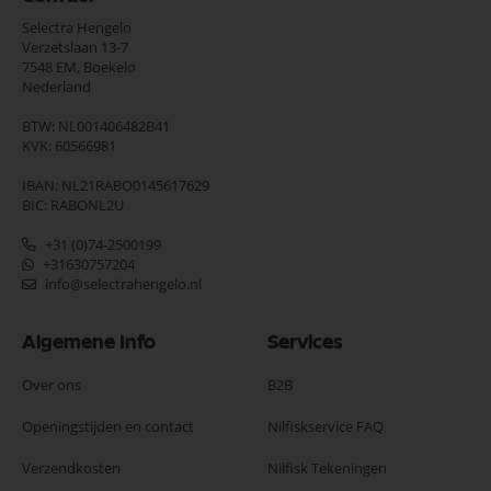
Selectra Hengelo
Verzetslaan 13-7
7548 EM,
Boekelo
Nederland
BTW: NL001406482B41
KVK: 60566981
IBAN: NL21RABO0145617629
BIC: RABONL2U
+31 (0)74-2500199
+31630757204
info@selectrahengelo.nl
Algemene Info
Services
Over ons
B2B
Openingstijden en contact
Nilfiskservice FAQ
Verzendkosten
Nilfisk Tekeningen