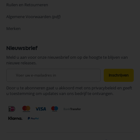
Ruilen en Retourneren
Algemene Voorwaarden
(pdf)
Merken
Nieuwsbrief
Meld u aan voor onze nieuwsbrief om op de hoogte te blijven van
nieuwe releases.
Abonneer
Inschrijven
u
op
Door u te abonneren gaat u akkoord met ons privacybeleid en geeft
onze
u toestemming om updates van ons bedrijf te ontvangen.
nieuwsbrief