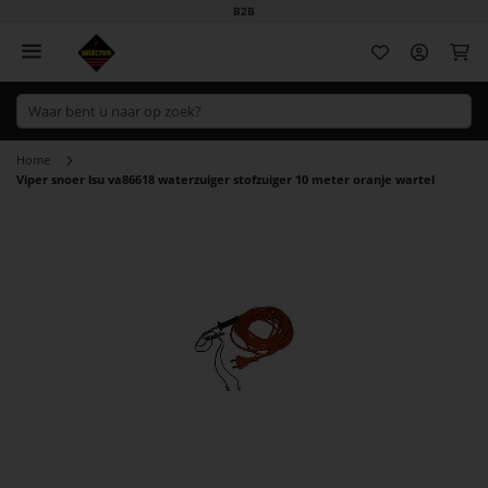
B2B
Wi
Home
Viper snoer lsu va86618 waterzuiger stofzuiger 10 meter oranje wartel
Ga
naar
het
einde
van
de
afbeeldingen-
gallerij