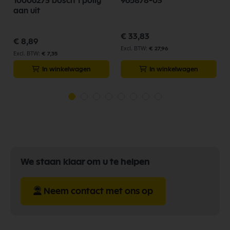
10006273 bosch 1 polig
965878-03
aan uit
€ 33,83
€ 8,89
€ 27,96
€ 7,35
In winkelwagen
In winkelwagen
We staan klaar om u te helpen
Neem contact met ons op