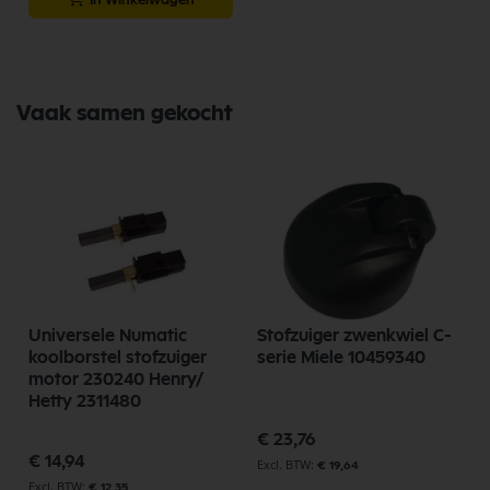
Vaak samen gekocht
Universele Numatic
Stofzuiger zwenkwiel C-
koolborstel stofzuiger
serie Miele 10459340
motor 230240 Henry/
Hetty 2311480
€ 23,76
€ 14,94
€ 19,64
€ 12,35