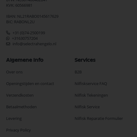
KVK: 60566981
IBAN: NL21RABO0145617629
BIC: RABONL2U
+31 (0)74-2500199
+31630757204
info@selectrahengelo.nl
Algemene Info
Services
Over ons
B2B
Openingstijden en contact
Nilfiskservice FAQ
Verzendkosten
Nilfisk Tekeningen
Betaalmethoden
Nilfisk Service
Levering
Nilfisk Reparatie Formulier
Privacy Policy