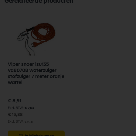
Gerelateerde producten
Viper snoer lsu135
va80708 waterzuiger
stofzuiger 7 meter oranje
wartel
Speciale
€ 8,51
prijs
€ 7,03
€ 13,88
€ 11,47
In Winkelwagen