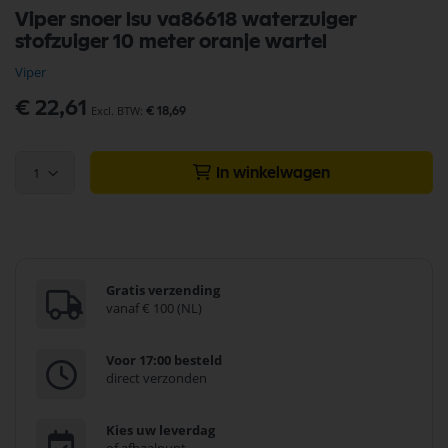
Ga
Viper snoer lsu va86618 waterzuiger
naar
stofzuiger 10 meter oranje wartel
het
begin
Viper
van
de
€ 22,61
€ 18,69
afbeeldingen-
gallerij
1
In winkelwagen
Gratis verzending
vanaf € 100 (NL)
Voor 17:00 besteld
direct verzonden
Kies uw leverdag