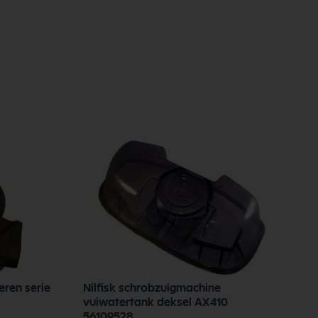
eren serie
Nilfisk schrobzuigmachine
N
vuiwatertank deksel AX410
2
56109528