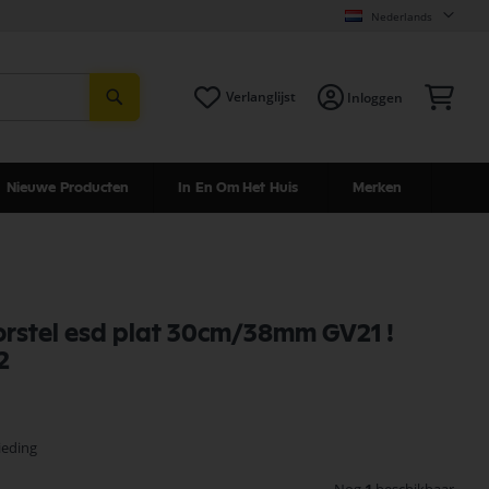
Nederlands
Zoeken
Win
Verlanglijst
Inloggen
Nieuwe Producten
In En Om Het Huis
Merken
borstel esd plat 30cm/38mm GV21 !
2
ieding