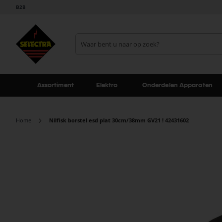
B2B
Assortiment
Elektro
Onderdelen Apparaten
Home
Nilfisk borstel esd plat 30cm/38mm GV21 ! 42431602
Ga
naar
het
einde
van
de
afbeeldingen-
gallerij