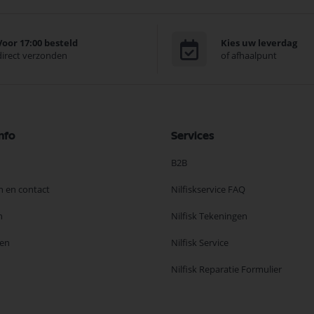
Voor 17:00 besteld
Kies uw leverdag
direct verzonden
of afhaalpunt
nfo
Services
B2B
n en contact
Nilfiskservice FAQ
n
Nilfisk Tekeningen
en
Nilfisk Service
Nilfisk Reparatie Formulier