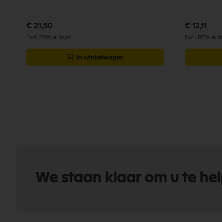
€ 21,50
€ 12,11
€ 17,77
€ 10
In winkelwagen
We staan klaar om u te he