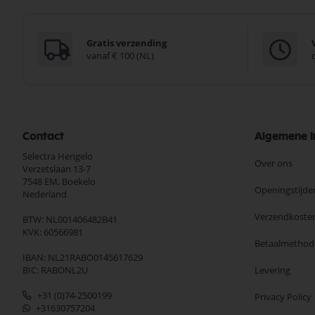
Gratis verzending
vanaf € 100 (NL)
Contact
Algemene I
Selectra Hengelo
Over ons
Verzetslaan 13-7
7548 EM,
Boekelo
Openingstijde
Nederland
Verzendkoste
BTW: NL001406482B41
KVK: 60566981
Betaalmethod
IBAN: NL21RABO0145617629
BIC: RABONL2U
Levering
+31 (0)74-2500199
Privacy Policy
+31630757204