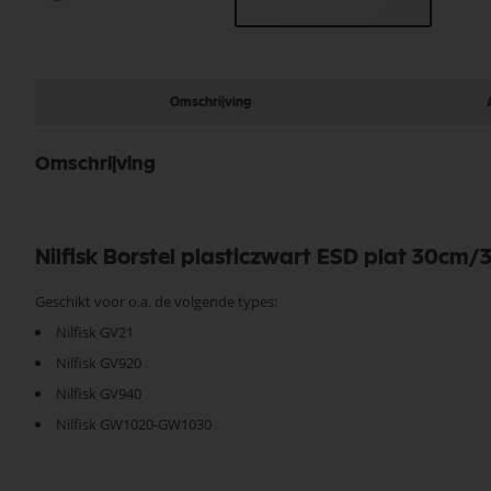
Ga
naar
het
begin
Omschrijving
van
de
afbeeldingen-
Omschrijving
gallerij
Nilfisk Borstel plasticzwart ESD plat 30c
Geschikt voor o.a. de volgende types:
Nilfisk GV21
Nilfisk GV920
Nilfisk GV940
Nilfisk GW1020-GW1030