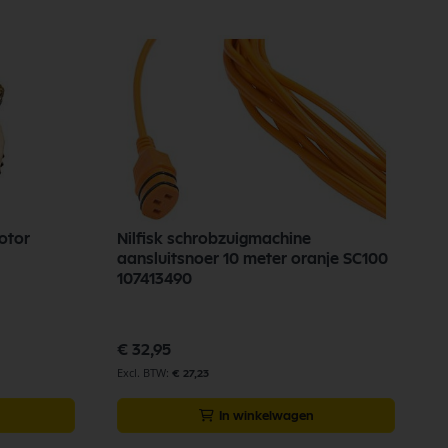
otor
Nilfisk schrobzuigmachine
aansluitsnoer 10 meter oranje SC100
107413490
€ 32,95
€ 27,23
In winkelwagen