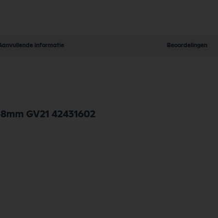
Aanvullende informatie
Beoordelingen
m/38mm GV21 42431602