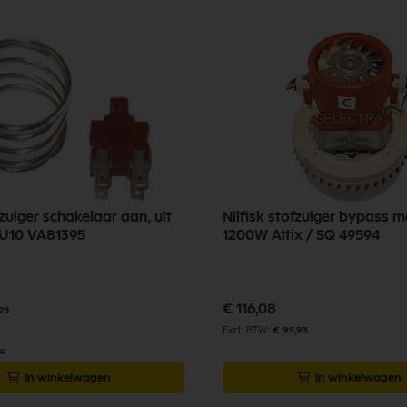
zuiger schakelaar aan, uit
Nilfisk stofzuiger bypass m
DSU8/ DSU10 VA81395
1200W Attix / SQ 49594
€ 116,08
25
€ 95,93
75
In winkelwagen
In winkelwagen