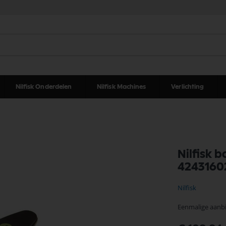
Nilfisk Onderdelen
Nilfisk Machines
Verlichting
Nilfisk 
4243160
Nilfisk
Eenmalige aanb