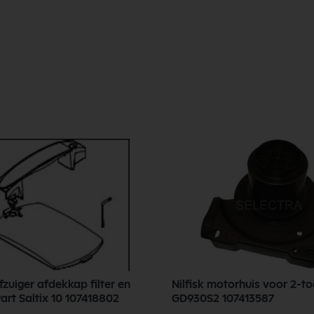
ofzuiger afdekkap filter en
Nilfisk motorhuis voor 2-to
handel zwart Saltix 10 107418802
GD930S2 107413587