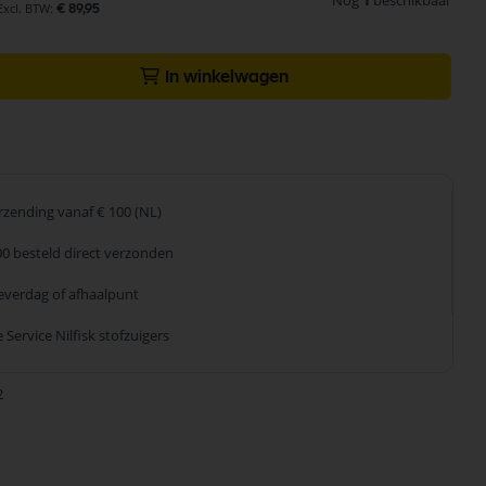
Nog
1
beschikbaar
€ 89,95
In winkelwagen
erzending
vanaf € 100 (NL)
00 besteld
direct verzonden
leverdag
of afhaalpunt
 Service
Nilfisk stofzuigers
2