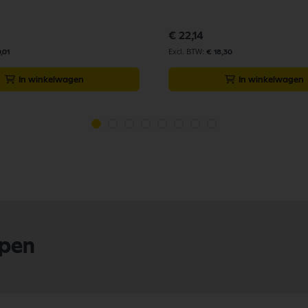
€ 22,14
,01
€ 18,30
In winkelwagen
In winkelwagen
lpen