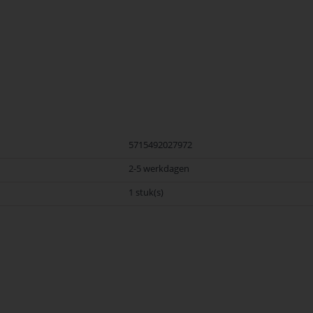
t merk Nilfisk. Nilfisk Onderdelen biedt hoogwaardige oplossingen voor div
 en betrouwbaarheid van Nilfisk Onderdelen vandaag nog en bestel eenvoudig
5715492027972
2-5 werkdagen
1 stuk(s)