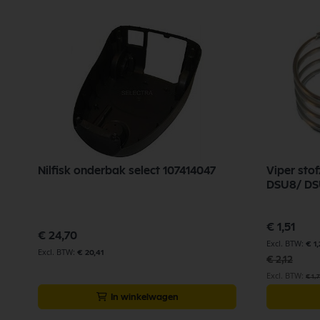
Nilfisk onderbak select 107414047
Viper stof
Speciale
€ 1,51
prijs
€ 24,70
€ 1,
€ 20,41
€ 2,12
€ 1,
In winkelwagen