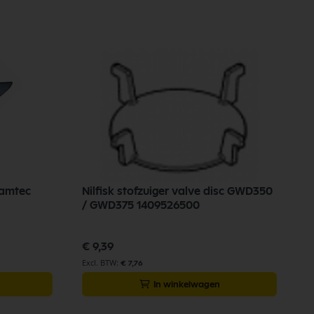
eamtec
Nilfisk stofzuiger valve disc GWD350
/ GWD375 1409526500
€ 9,39
€ 7,76
In winkelwagen