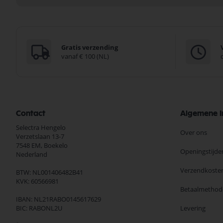
Gratis verzending
vanaf € 100 (NL)
Contact
Algemene I
Selectra Hengelo
Over ons
Verzetslaan 13-7
7548 EM,
Boekelo
Openingstijde
Nederland
Verzendkoste
BTW: NL001406482B41
KVK: 60566981
Betaalmethod
IBAN: NL21RABO0145617629
BIC: RABONL2U
Levering