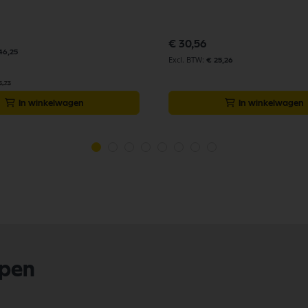
€ 30,56
46,25
€ 25,26
5,73
In winkelwagen
In winkelwagen
lpen