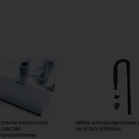
ectrische turboborstel
Nilfisk schrobzuigmachine 
5/EBK280
kit SC100 107411864
Family/Extreme