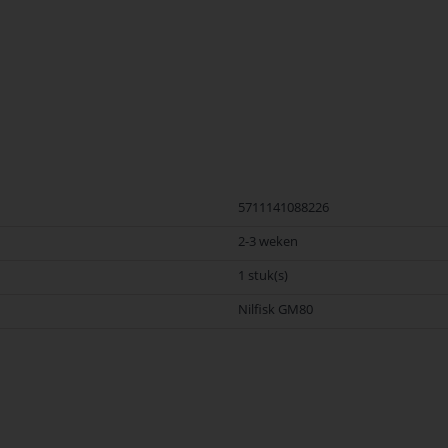
 Nilfisk. Nilfisk Onderdelen biedt hoogwaardige oplossingen voor diverse t
 en betrouwbaarheid van Nilfisk Onderdelen vandaag nog en bestel eenvoudig
5711141088226
2-3 weken
1 stuk(s)
Nilfisk GM80