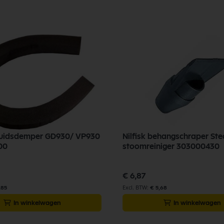
eluidsdemper GD930/ VP930
Nilfisk behangschraper St
00
stoomreiniger 303000430
€ 6,87
,85
€ 5,68
In winkelwagen
In winkelwagen