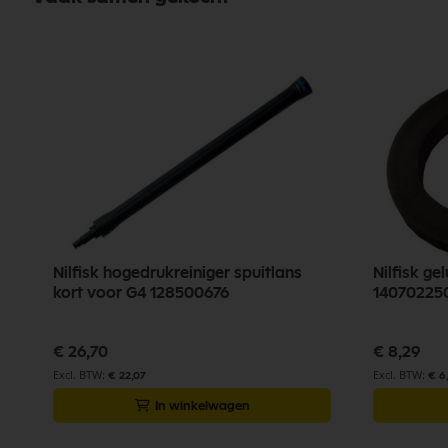
Nilfisk hogedrukreiniger spuitlans
Nilfisk g
kort voor G4 128500676
14070225
€ 26,70
€ 8,29
€ 22,07
€ 6
In winkelwagen