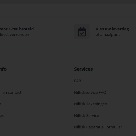
Voor 17:00 besteld
Kies uw leverdag
direct verzonden
of afhaalpunt
nfo
Services
B2B
n en contact
Nilfiskservice FAQ
n
Nilfisk Tekeningen
en
Nilfisk Service
Nilfisk Reparatie Formulier