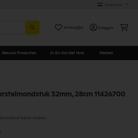
Nederlands
Zoeken
Win
Verlanglijst
Inloggen
Nieuwe Producten
In En Om Het Huis
Merken
borstelmondstuk 32mm, 28cm 11426700
elmondstuk harde vloeren.
m