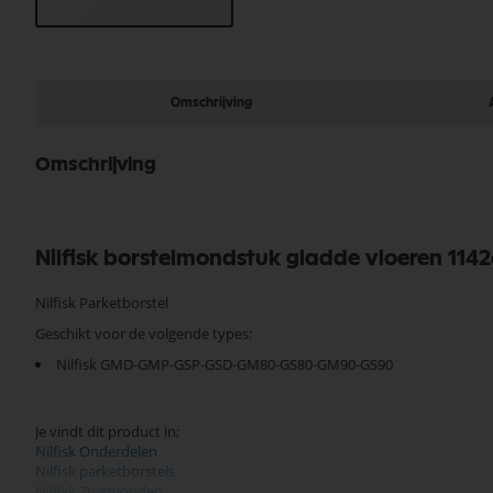
Ga
naar
het
begin
Omschrijving
van
de
afbeeldingen-
Omschrijving
gallerij
Nilfisk borstelmondstuk gladde vloeren 1
Nilfisk Parketborstel
Geschikt voor de volgende types:
Nilfisk GMD-GMP-GSP-GSD-GM80-GS80-GM90-GS90
Je vindt dit product in;
Nilfisk Onderdelen
Nilfisk parketborstels
Nilfisk Zuigmonden