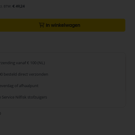
€ 49,24
In winkelwagen
erzending
vanaf € 100 (NL)
00 besteld
direct verzonden
leverdag
of afhaalpunt
 Service
Nilfisk stofzuigers
0