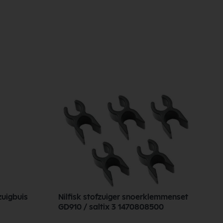
zuigbuis
Nilfisk stofzuiger snoerklemmenset
N
GD910 / saltix 3 1470808500
1