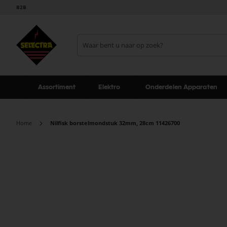
B2B
Assortiment
Elektro
Onderdelen Apparaten
Home
Nilfisk borstelmondstuk 32mm, 28cm 11426700
Ga
naar
het
einde
van
de
afbeeldingen-
gallerij