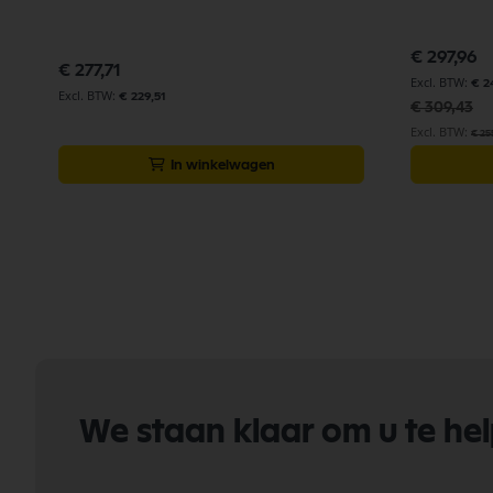
Speciale
€ 297,96
prijs
€ 277,71
€ 2
€ 229,51
€ 309,43
€ 25
In winkelwagen
We staan klaar om u te he