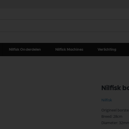
Nilfisk Onderdelen
Nilfisk Machines
Verlichting
Nilfisk 
Nilfisk
Origineel borst
Breed: 28cm
Diameter: 32m