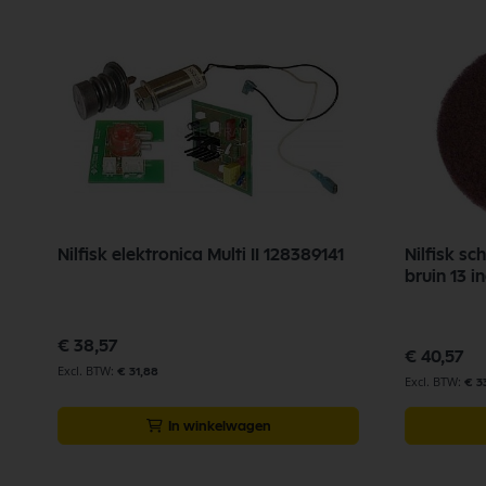
Nilfisk elektronica Multi II 128389141
Nilfisk s
bruin 13 i
€ 38,57
€ 40,57
€ 31,88
€ 3
In winkelwagen