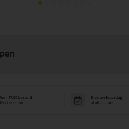
lpen
Voor 17:00 besteld
Kies uw leverdag
direct verzonden
of afhaalpunt