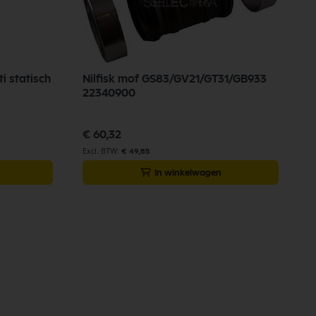
ti statisch
Nilfisk mof GS83/GV21/GT31/GB933
22340900
€ 60,32
€ 49,85
In winkelwagen