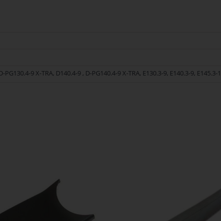
ng 128500515 van het merk Nilfisk. Nilfisk Onderdelen biedt hoogwaardige o
D-PG130.4-9 X-TRA, D140.4-9 , D-PG140.4-9 X-TRA, E130.3-9, E140.3-9, E145.3-
ek de kwaliteit en betrouwbaarheid van Nilfisk Onderdelen vandaag nog en b