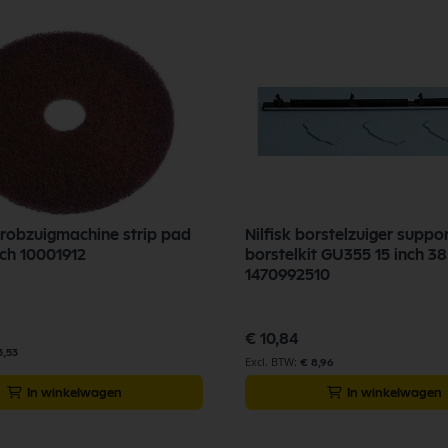
chrobzuigmachine strip pad
Nilfisk borstelzuiger suppo
nch 10001912
borstelkit GU355 15 inch 38
1470992510
€ 10,84
3,53
€ 8,96
In winkelwagen
In winkelwagen