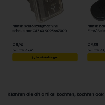
Nilfisk schrobzuigmachine
Nilfisk ba
schakelaar CA340 9095667000
Elite/ Sel
€ 5,90
€ 9,35
€ 4,88
€ 7
In winkelwagen
Klanten die dit artikel kochten, kochten ook