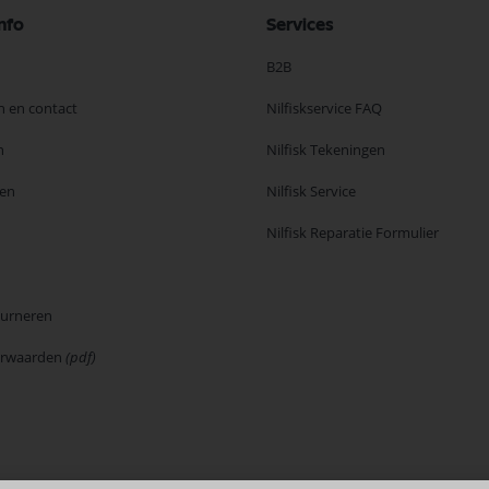
nfo
Services
B2B
n en contact
Nilfiskservice FAQ
n
Nilfisk Tekeningen
en
Nilfisk Service
Nilfisk Reparatie Formulier
ourneren
orwaarden
(pdf)