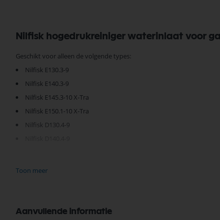
Nilfisk hogedrukreiniger waterinlaat voor 
Geschikt voor alleen de volgende types:
Nilfisk E130.3-9
Nilfisk E140.3-9
Nilfisk E145.3-10 X-Tra
Nilfisk E150.1-10 X-Tra
Nilfisk D130.4-9
Nilfisk D140.4-9
Nilfisk DPG 130.4-9
Nilfisk DPG 140.4-9
Toon meer
Je vindt dit product in;
Nilfisk Onderdelen
Aanvullende informatie
Nilfisk Hogedrukreiniger Onderdelen