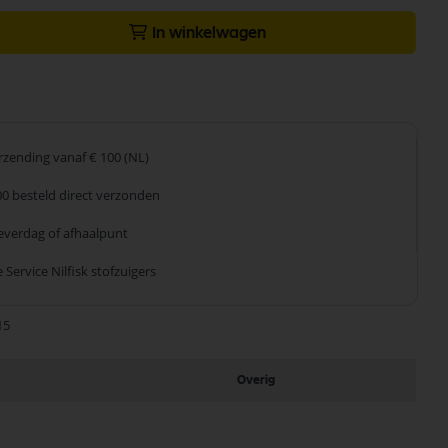
In winkelwagen
erzending
vanaf € 100 (NL)
00 besteld
direct verzonden
leverdag
of afhaalpunt
 Service
Nilfisk stofzuigers
15
Overig