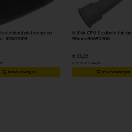
tterijdeksel pistoolgreep
Nilfisk CFM flexibele tuit an
ect 107409105
50mm 80650900
€ 53,35
,73
€ 44,09
In winkelwagen
In winkelwagen