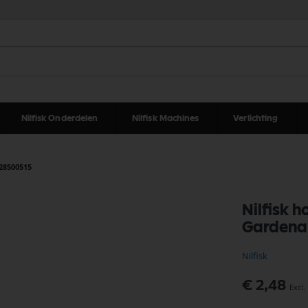
Nilfisk Onderdelen
Nilfisk Machines
Verlichting
128500515
Nilfisk 
Gardena
Nilfisk
€ 2,48