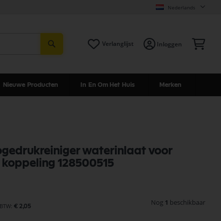
Nederlands
Zoeken
Win
Verlanglijst
Inloggen
Nieuwe Producten
In En Om Het Huis
Merken
hogedrukreiniger waterinlaat voor
 koppeling 128500515
Nog
1
beschikbaar
€ 2,05