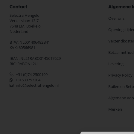
Contact
Algemene I
Selectra Hengelo
Over ons
Verzetslaan 13-7
7548 EM,
Boekelo
Openingstijde
Nederland
Verzendkoste
BTW: NL001406482B41
KVK: 60566981
Betaalmethod
IBAN: NL21RABO0145617629
BIC: RABONL2U
Levering
+31 (0)74-2500199
Privacy Policy
+31630757204
info@selectrahengelo.nl
Ruilen en Ret
Algemene Vo
Merken