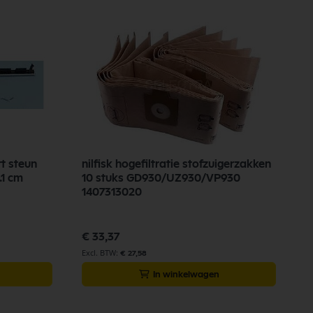
rt steun
nilfisk hogefiltratie stofzuigerzakken
N
.1 cm
10 stuks GD930/UZ930/VP930
t
1407313020
€
€ 33,37
€ 27,58
In winkelwagen