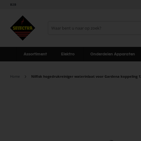
B2B
Assortiment
Elektro
Onderdelen Apparaten
Home
Nilfisk hogedrukreiniger waterinlaat voor Gardena koppeling 
Ga
naar
het
einde
van
de
afbeeldingen-
gallerij