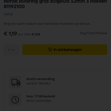
Nilfisk buisring grijs zuigbuis 32mm 3 nokken
naar
81192100
het
begin
Nilfisk
van
de
Ring iets warm maken voor het beter monteren op de buis.
afbeeldingen-
gallerij
Nog
1
beschikbaar
€ 1,19
€ 0,98
1
In winkelwagen
Gratis verzending
vanaf € 100 (NL)
Voor 17:00 besteld
direct verzonden