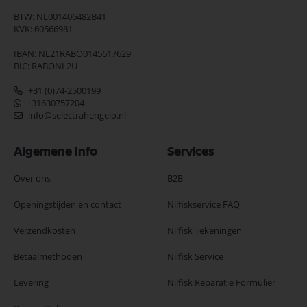
BTW: NL001406482B41
KVK: 60566981
IBAN: NL21RABO0145617629
BIC: RABONL2U
+31 (0)74-2500199
+31630757204
info@selectrahengelo.nl
Algemene Info
Services
Over ons
B2B
Openingstijden en contact
Nilfiskservice FAQ
Verzendkosten
Nilfisk Tekeningen
Betaalmethoden
Nilfisk Service
Levering
Nilfisk Reparatie Formulier