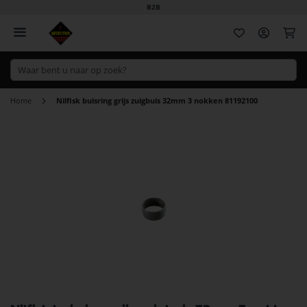
B2B
Wi
Home
Nilfisk buisring grijs zuigbuis 32mm 3 nokken 81192100
Ga
naar
het
einde
van
de
afbeeldingen-
gallerij
Ga