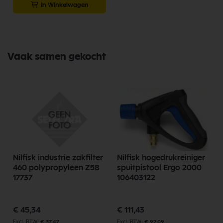
In Winkelwagen
Vaak samen gekocht
Nilfisk industrie zakfilter
Nilfisk hogedrukreiniger
460 polypropyleen Z58
spuitpistool Ergo 2000
17737
106403122
€ 45,34
€ 111,43
€ 37,47
€ 92,09