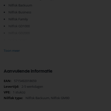
Nilfisk Backuum
Nilfisk Business
Nilfisk Family
Nilfisk GD1000
Nilfisk GD2000
Nilfisk GM80
Nilfisk GS80
Toon meer
Je vindt dit product in;
Aanvullende informatie
Nilfisk Onderdelen
Nilfisk onderdelen zuigbuizen
Meer
5715492018659
Nilfisk zuigbuizen
informatie
2-5 werkdagen
Nilfisk GM80
Zuigbuis
1 stuk(s)
Zoeken op type Nilfisk stofzuiger
Nilfisk Backuum, Nilfisk GM80
Nilfisk Stofzuiger op Productgroep
Nilfisk Backuum
Zuigbuis