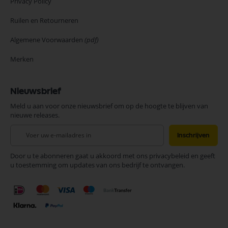
Privacy Policy
Ruilen en Retourneren
Algemene Voorwaarden
(pdf)
Merken
Nieuwsbrief
Meld u aan voor onze nieuwsbrief om op de hoogte te blijven van
nieuwe releases.
Abonneer
Inschrijven
u
op
Door u te abonneren gaat u akkoord met ons privacybeleid en geeft
onze
u toestemming om updates van ons bedrijf te ontvangen.
nieuwsbrief