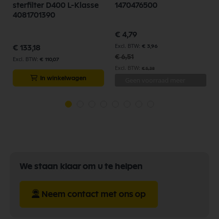
sterfilter D400 L-Klasse
1470476500
4081701390
Speciale
€ 4,79
prijs
€ 3,96
€ 133,18
€ 6,51
€ 110,07
€ 5,38
In winkelwagen
Geen voorraad meer
We staan klaar om u te helpen
Neem contact met ons op