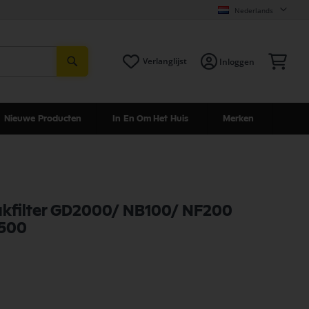
Nederlands
Zoeken
Win
Verlanglijst
Inloggen
Nieuwe Producten
In En Om Het Huis
Merken
zakfilter GD2000/ NB100/ NF200
500