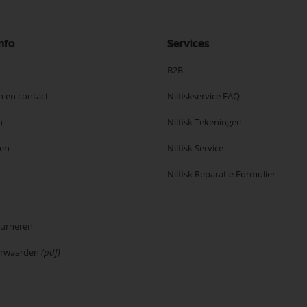
nfo
Services
B2B
n en contact
Nilfiskservice FAQ
n
Nilfisk Tekeningen
en
Nilfisk Service
Nilfisk Reparatie Formulier
ourneren
orwaarden
(pdf)