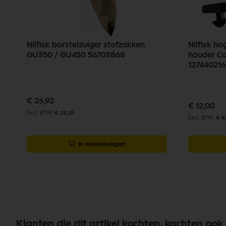
Nilfisk borstelzuiger stofzakken
Nilfisk ho
GU350 / GU450 56703868
houder Co
127440216
€ 26,92
€ 12,00
€ 22,25
€ 9
In winkelwagen
Klanten die dit artikel kochten, kochten ook