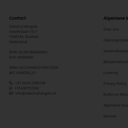
Contact
Algemene I
Selectra Hengelo
Over ons
Verzetslaan 13-7
7548 EM,
Boekelo
Openingstijde
Nederland
Verzendkoste
BTW: NL001406482B41
KVK: 60566981
Betaalmethod
IBAN: NL21RABO0145617629
BIC: RABONL2U
Levering
+31 (0)74-2500199
Privacy Policy
+31630757204
info@selectrahengelo.nl
Ruilen en Ret
Algemene Vo
Merken