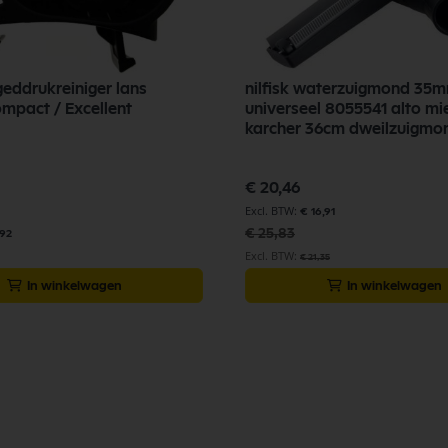
geddrukreiniger lans
nilfisk waterzuigmond 35
mpact / Excellent
universeel 8055541 alto mi
karcher 36cm dweilzuigmo
Speciale
€ 20,46
prijs
€ 16,91
€ 25,83
,92
€ 21,35
In winkelwagen
In winkelwagen