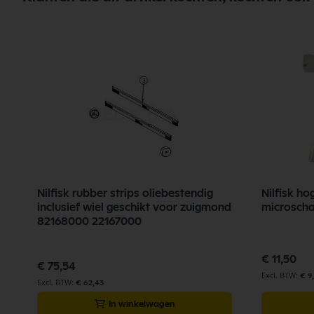
Nilfisk rubber strips oliebestendig
Nilfisk ho
inclusief wiel geschikt voor zuigmond
microscha
82168000 22167000
€ 11,50
€ 75,54
€ 9
€ 62,43
In winkelwagen