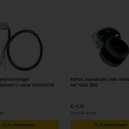
gedrukreiniger
Nilfisk zwenkwiel met met
kelaar C-serie 128500013
147 1040 500
€ 11,74
,50
€ 9,70
In winkelwagen
In winkelwagen