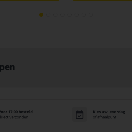
lpen
Voor 17:00 besteld
Kies uw leverdag
direct verzonden
of afhaalpunt