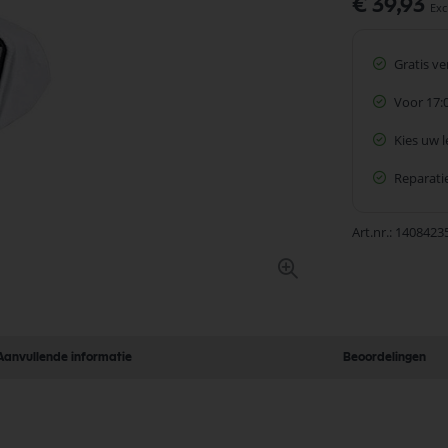
Speciale
€ 39,93
prijs
Gratis v
Voor 17:
Kies uw 
Reparatie
Art.nr.
1408423
Aanvullende informatie
Beoordelingen