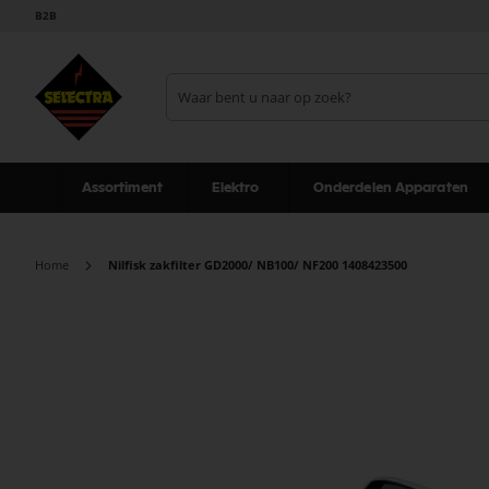
B2B
Assortiment
Elektro
Onderdelen Apparaten
Home
Nilfisk zakfilter GD2000/ NB100/ NF200 1408423500
Ga
naar
het
einde
van
de
afbeeldingen-
gallerij