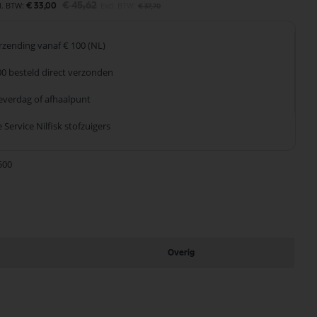
€ 45,62
€ 33,00
€ 37,70
erzending
vanaf € 100 (NL)
00 besteld
direct verzonden
leverdag
of afhaalpunt
 Service
Nilfisk stofzuigers
500
Overig