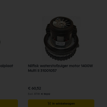
aalplaat
Nilfisk waterstofzuiger motor 1400W
V
Multi II 31001057
D
V
€ 60,52
€
€ 50,02
In winkelwagen