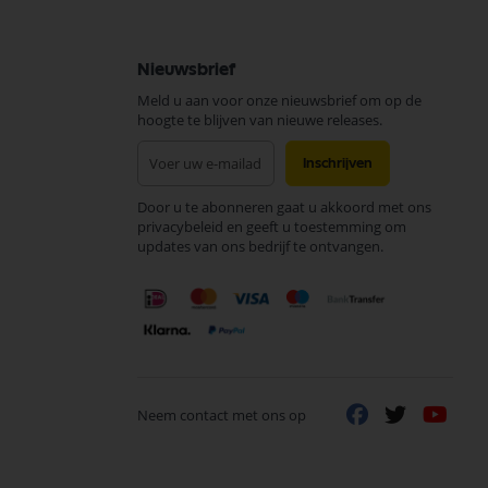
Nieuwsbrief
Meld u aan voor onze nieuwsbrief om op de
hoogte te blijven van nieuwe releases.
Abonneer
Inschrijven
u
op
Door u te abonneren gaat u akkoord met ons
onze
privacybeleid en geeft u toestemming om
nieuwsbrief
updates van ons bedrijf te ontvangen.
Neem contact met ons op