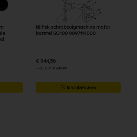
mm
Nilfisk schrobzuigmachine motor
ele
borstel SC400 9097114000
nd
€ 844,58
€ 698,00
In winkelwagen