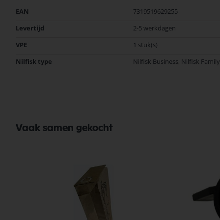
Meer
EAN
7319519629255
informatie
Levertijd
2-5 werkdagen
VPE
1 stuk(s)
Nilfisk type
Nilfisk Business, Nilfisk Famil
Vaak samen gekocht