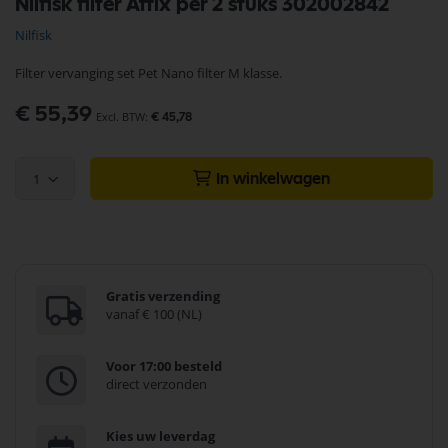
Nilfisk filter Attix per 2 stuks 302002842
naar
het
Nilfisk
begin
van
Filter vervanging set Pet Nano filter M klasse.
de
afbeeldingen-
€ 55,39
gallerij
€ 45,78
1
In winkelwagen
Gratis verzending
vanaf € 100 (NL)
Voor 17:00 besteld
direct verzonden
Kies uw leverdag