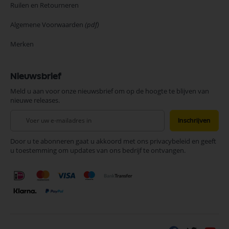
Ruilen en Retourneren
Algemene Voorwaarden
(pdf)
Merken
Nieuwsbrief
Meld u aan voor onze nieuwsbrief om op de hoogte te blijven van
nieuwe releases.
Abonneer
Inschrijven
u
op
Door u te abonneren gaat u akkoord met ons privacybeleid en geeft
onze
u toestemming om updates van ons bedrijf te ontvangen.
nieuwsbrief