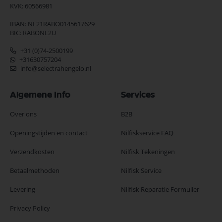
KVK: 60566981
IBAN: NL21RABO0145617629
BIC: RABONL2U
+31 (0)74-2500199
+31630757204
info@selectrahengelo.nl
Algemene Info
Services
Over ons
B2B
Openingstijden en contact
Nilfiskservice FAQ
Verzendkosten
Nilfisk Tekeningen
Betaalmethoden
Nilfisk Service
Levering
Nilfisk Reparatie Formulier
Privacy Policy