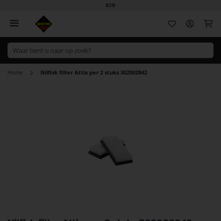
B2B
Wi
Home
Nilfisk filter Attix per 2 stuks 302002842
Ga
naar
het
einde
van
de
afbeeldingen-
gallerij
Ga