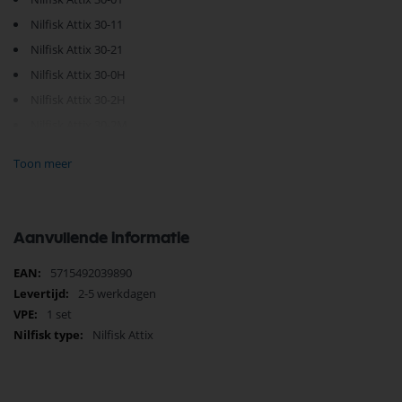
Nilfisk Attix 30-11
Nilfisk Attix 30-21
Nilfisk Attix 30-0H
Nilfisk Attix 30-2H
Nilfisk Attix 30-2M
Nilfisk Attix 40-01
Toon meer
Nilfisk Attix 40-21
Nilfisk Attix 50-01
Nilfisk Attix 50-21
Aanvullende informatie
Nilfisk Attix 50-0H
Meer
5715492039890
Nilfisk Attix 50-2H
informatie
2-5 werkdagen
Nilfisk Attix 50-2M
1 set
Nilfisk Attix
107401538
Je vindt dit product in;
Nilfisk Onderdelen