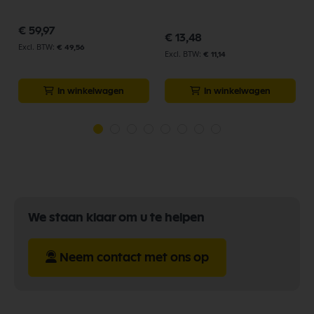
p
€ 59,97
€ 13,48
€ 49,56
€ 11,14
In winkelwagen
In winkelwagen
We staan klaar om u te helpen
Neem contact met ons op