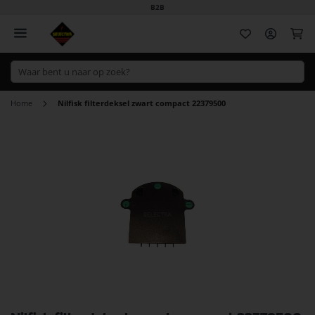
B2B
Wi
Home
Nilfisk filterdeksel zwart compact 22379500
Ga
naar
het
einde
van
de
afbeeldingen-
gallerij
Ga