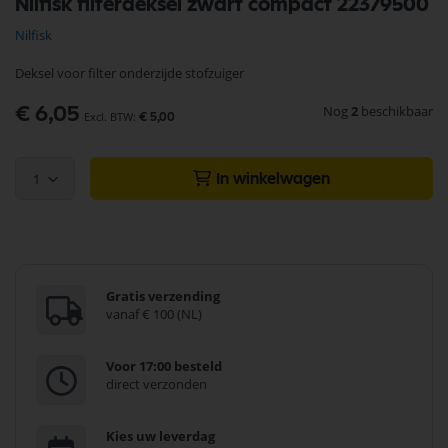
Nilfisk filterdeksel zwart compact 22379500
naar
het
Nilfisk
begin
van
Deksel voor filter onderzijde stofzuiger
de
afbeeldingen-
Nog
2
beschikbaar
€ 6,05
gallerij
€ 5,00
1
In winkelwagen
Gratis verzending
vanaf € 100 (NL)
Voor 17:00 besteld
direct verzonden
Kies uw leverdag