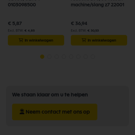
0103098500
machine/slang z7 22001
€ 5,87
€ 36,94
€ 4,85
€ 30,53
In winkelwagen
In winkelwagen
We staan klaar om u te helpen
Neem contact met ons op