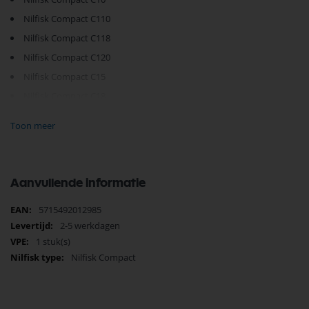
Nilfisk Compact C110
Nilfisk Compact C118
Nilfisk Compact C120
Nilfisk Compact C15
Nilfisk Compact C18
Nilfisk Compact C210
Toon meer
Nilfisk Compact C218
Nilfisk Compact C220
Nilfisk Compact C230
Aanvullende informatie
Nilfisk Compact C20
Meer
5715492012985
Nilfisk Force 122
informatie
2-5 werkdagen
Nilfisk Force 144
1 stuk(s)
Nilfisk Compact
Je vindt dit product in;
Nilfisk Onderdelen
Nilfisk Deksel Onderdelen