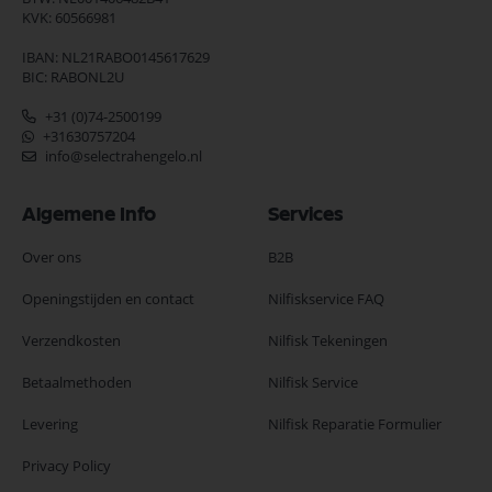
KVK: 60566981
IBAN: NL21RABO0145617629
BIC: RABONL2U
+31 (0)74-2500199
+31630757204
info@selectrahengelo.nl
Algemene Info
Services
Over ons
B2B
Openingstijden en contact
Nilfiskservice FAQ
Verzendkosten
Nilfisk Tekeningen
Betaalmethoden
Nilfisk Service
Levering
Nilfisk Reparatie Formulier
Privacy Policy