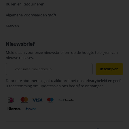
Ruilen en Retourneren
Algemene Voorwaarden
(pdf)
Merken
Nieuwsbrief
Meld u aan voor onze nieuwsbrief om op de hoogte te blijven van
nieuwe releases.
Abonneer
Inschrijven
u
op
Door u te abonneren gaat u akkoord met ons privacybeleid en geeft
onze
u toestemming om updates van ons bedrijf te ontvangen.
nieuwsbrief