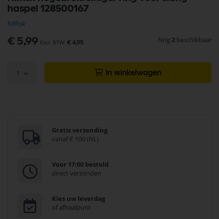
naar
haspel 128500167
het
begin
Nilfisk
van
de
Nog
2
beschikbaar
€ 5,99
€ 4,95
afbeeldingen-
gallerij
1
In winkelwagen
Gratis verzending
vanaf € 100 (NL)
Voor 17:00 besteld
direct verzonden
Kies uw leverdag
of afhaalpunt