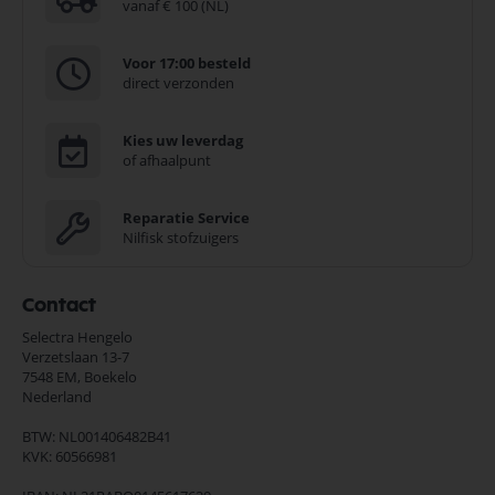
vanaf € 100 (NL)
Voor 17:00 besteld
direct verzonden
Kies uw leverdag
of afhaalpunt
Reparatie Service
Nilfisk stofzuigers
Contact
Selectra Hengelo
Verzetslaan 13-7
7548 EM,
Boekelo
Nederland
BTW: NL001406482B41
KVK: 60566981