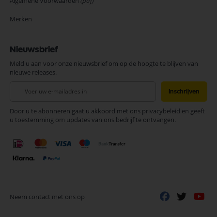
Algemene Voorwaarden
(pdf)
Merken
Nieuwsbrief
Meld u aan voor onze nieuwsbrief om op de hoogte te blijven van
nieuwe releases.
Abonneer
Inschrijven
u
op
Door u te abonneren gaat u akkoord met ons privacybeleid en geeft
onze
u toestemming om updates van ons bedrijf te ontvangen.
nieuwsbrief
Neem contact met ons op