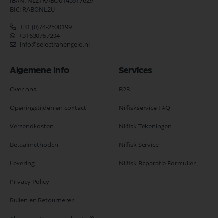
IBAN: NL21RABO0145617629
BIC: RABONL2U
+31 (0)74-2500199
+31630757204
info@selectrahengelo.nl
Algemene Info
Services
Over ons
B2B
Openingstijden en contact
Nilfiskservice FAQ
Verzendkosten
Nilfisk Tekeningen
Betaalmethoden
Nilfisk Service
Levering
Nilfisk Reparatie Formulier
Privacy Policy
Ruilen en Retourneren