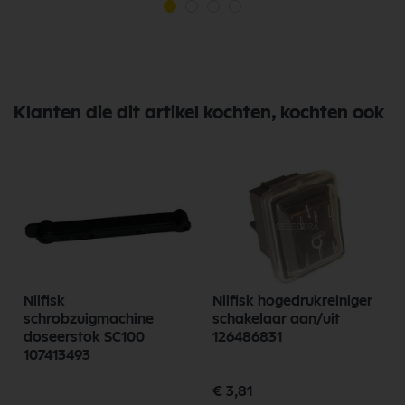
Klanten die dit artikel kochten, kochten ook
Nilfisk
Nilfisk hogedrukreiniger
schrobzuigmachine
schakelaar aan/uit
doseerstok SC100
126486831
107413493
Speciale
€ 3,81
prijs