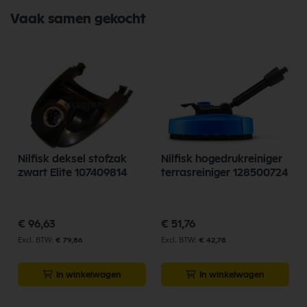
Vaak samen gekocht
Nilfisk deksel stofzak
Nilfisk hogedrukreiniger
zwart Elite 107409814
terrasreiniger 128500724
0
€ 96,63
€ 51,76
€ 79,86
€ 42,78
In winkelwagen
In winkelwagen