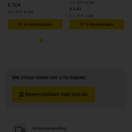
€ 3,15
€ 7,04
€ 5,81
€ 5,82
€ 4,80
In winkelwagen
In winkelwagen
We staan klaar om u te helpen
Neem contact met ons op
Gratis verzending