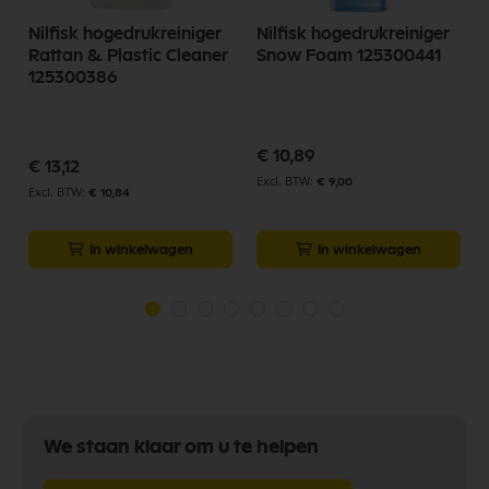
Nilfisk hogedrukreiniger
Nilfisk hogedrukreiniger
Rattan & Plastic Cleaner
Snow Foam 125300441
S
125300386
€ 10,89
€ 13,12
€ 9,00
€ 10,84
In winkelwagen
In winkelwagen
We staan klaar om u te helpen