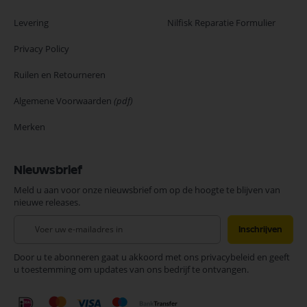
Levering
Nilfisk Reparatie Formulier
Privacy Policy
Ruilen en Retourneren
Algemene Voorwaarden
(pdf)
Merken
Nieuwsbrief
Meld u aan voor onze nieuwsbrief om op de hoogte te blijven van
nieuwe releases.
Abonneer
Inschrijven
u
op
Door u te abonneren gaat u akkoord met ons privacybeleid en geeft
onze
u toestemming om updates van ons bedrijf te ontvangen.
nieuwsbrief