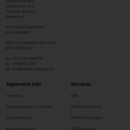
Selectra Hengelo
Verzetslaan 13-7
7548 EM,
Boekelo
Nederland
BTW: NL001406482B41
KVK: 60566981
IBAN: NL21RABO0145617629
BIC: RABONL2U
+31 (0)74-2500199
+31630757204
info@selectrahengelo.nl
Algemene Info
Services
Over ons
B2B
Openingstijden en contact
Nilfiskservice FAQ
Verzendkosten
Nilfisk Tekeningen
Betaalmethoden
Nilfisk Service