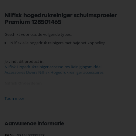
Nilfisk hogedrukreiniger schuimsproeier
Premium 128501465
Geschikt voor o.a. de volgende types:
Nilfisk alle hogedruk reinigers met bajonet koppeling.
Je vindt dit product in;
Nilfisk Hogedrukreiniger accessoires Reinigingsmiddel
Accessoires Divers Nilfisk Hogedrukreiniger accessoires
Nilfisk Onderdelen
Koop nu de Nilfisk hogedrukreiniger schuimsproeier Premium
128501465 van het merk Nilfisk. Nilfisk Onderdelen biedt
Toon meer
hoogwaardige oplossingen voor diverse toepassingen. Bij Selectra
Hengelo vindt u een uitgebreid assortiment, scherpe prijzen, en snelle
levering. Ontdek de kwaliteit en betrouwbaarheid van Nilfisk
Onderdelen vandaag nog en bestel eenvoudig online.
Aanvullende informatie
Bekijk meer Nilfisk Onderdelen
Meer
5715492235278