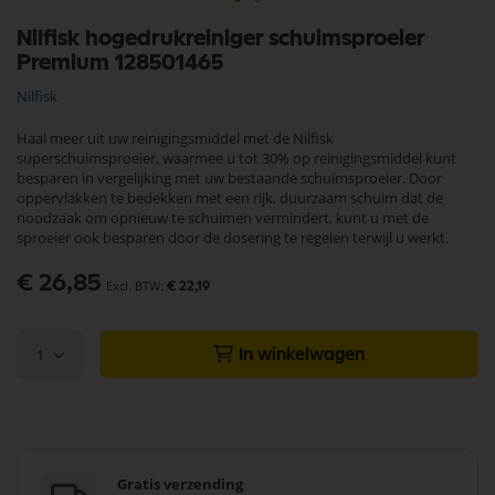
Ga
Nilfisk hogedrukreiniger schuimsproeier
naar
Premium 128501465
het
begin
Nilfisk
van
de
Haal meer uit uw reinigingsmiddel met de Nilfisk
afbeeldingen-
superschuimsproeier, waarmee u tot 30% op reinigingsmiddel kunt
gallerij
besparen in vergelijking met uw bestaande schuimsproeier. Door
oppervlakken te bedekken met een rijk, duurzaam schuim dat de
noodzaak om opnieuw te schuimen vermindert, kunt u met de
sproeier ook besparen door de dosering te regelen terwijl u werkt.
€ 26,85
€ 22,19
1
In winkelwagen
Gratis verzending