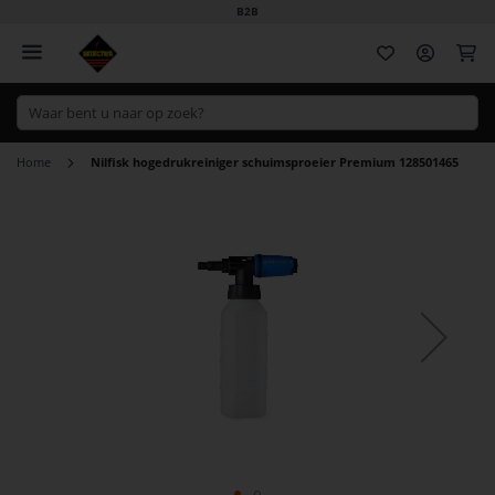
B2B
Wi
Home
Nilfisk hogedrukreiniger schuimsproeier Premium 128501465
Ga
naar
het
einde
van
de
afbeeldingen-
gallerij