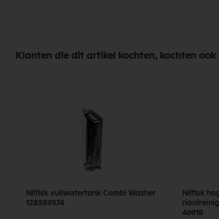
Klanten die dit artikel kochten, kochten ook
/
Nilfisk vuilwatertank Combi Washer
Nilfisk ho
128389374
rioolreini
46918