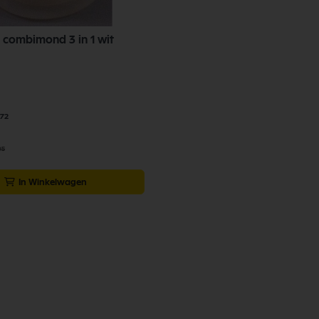
it combimond 3 in 1 wit
,72
05
In Winkelwagen