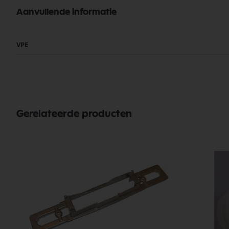
Aanvullende informatie
Meer
VPE
informatie
Gerelateerde producten