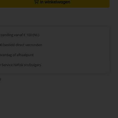
In winkelwagen
erzending
vanaf € 100 (NL)
00 besteld
direct verzonden
leverdag
of afhaalpunt
 Service
Nilfisk stofzuigers
0