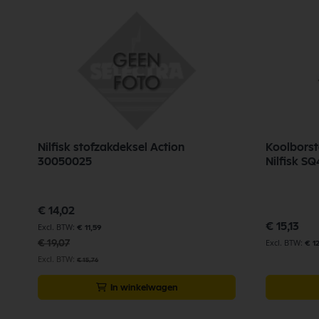
Nilfisk stofzakdeksel Action
Koolborst
30050025
Nilfisk S
Speciale
€ 14,02
prijs
€ 15,13
€ 11,59
€ 19,07
€ 1
€ 15,76
In winkelwagen