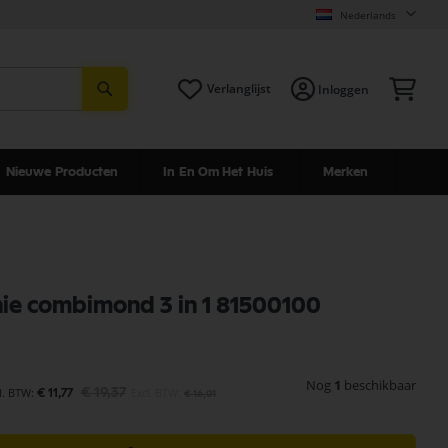
Nederlands
Zoeken
Win
Verlanglijst
Inloggen
Nieuwe Producten
In En Om Het Huis
Merken
knie combimond 3 in 1 81500100
Nog
1
beschikbaar
€ 19,37
€ 11,77
€ 16,01