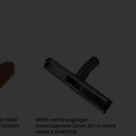
der GAD/
Nilfisk nat/droogzuiger
N
71238600
waterzuigmond 32mm 30 cm breed
8
Maxxi II 107407310
9