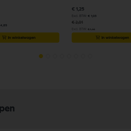
Speciale
€ 1,25
prijs
€ 1,03
€ 2,01
24,85
€ 1,66
In winkelwagen
In winkelwagen
lpen