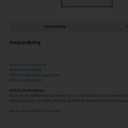
Ga
naar
het
begin
Omschrijving
van
de
afbeeldingen-
Omschrijving
gallerij
Je vindt dit product in;
Nilfisk Onderdelen
Nilfisk Onderdelen Zuigmond
Nilfisk Zuigmonden
Nilfisk Onderdelen
Koop nu de Nilfisk knie combimond 3 in 1 81500100 van het merk Nilfi
scherpe prijzen, en snelle levering. Ontdek de kwaliteit en betrouwba
Bekijk meer Nilfisk Onderdelen