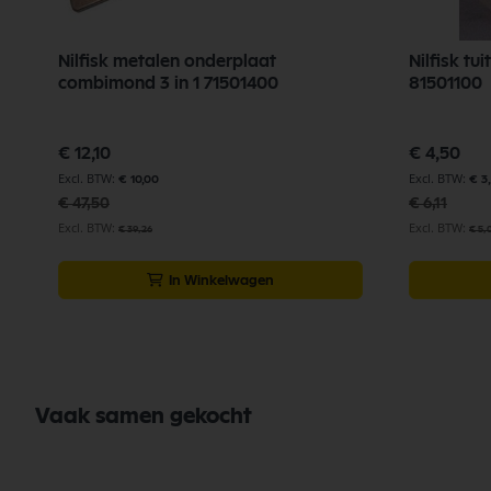
Nilfisk metalen onderplaat
Nilfisk tu
combimond 3 in 1 71501400
81501100
Speciale
Speciale
€ 12,10
€ 4,50
prijs
prijs
€ 10,00
€ 3
€ 47,50
€ 6,11
€ 39,26
€ 5,
In Winkelwagen
Vaak samen gekocht