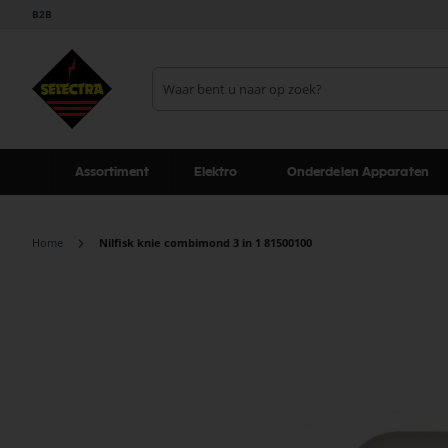
B2B
Assortiment
Elektro
Onderdelen Apparaten
Home
Nilfisk knie combimond 3 in 1 81500100
Ga
naar
het
einde
van
de
afbeeldingen-
gallerij