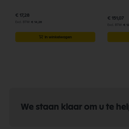
€ 17,28
€ 151,07
€ 14,28
€ 1
In winkelwagen
We staan klaar om u te he