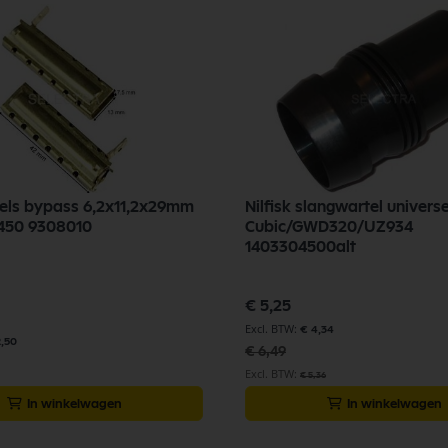
els bypass 6,2x11,2x29mm
Nilfisk slangwartel univer
Q450 9308010
Cubic/GWD320/UZ934
1403304500alt
Speciale
€ 5,25
prijs
€ 4,34
2,50
€ 6,49
€ 5,36
In winkelwagen
In winkelwagen