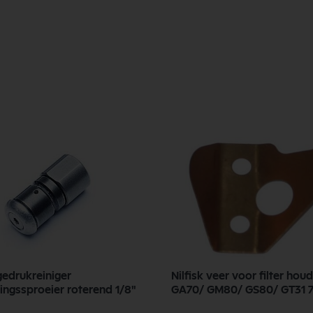
gedrukreiniger
Nilfisk veer voor filter hou
gingssproeier roterend 1/8"
GA70/ GM80/ GS80/ GT31 