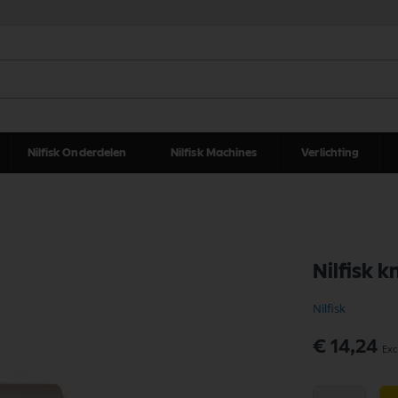
Nilfisk Onderdelen
Nilfisk Machines
Verlichting
Nilfisk 
Nilfisk
Speciale
€ 14,24
prijs