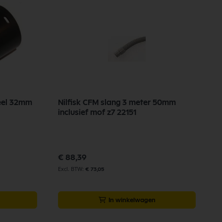
seel 32mm
Nilfisk CFM slang 3 meter 50mm
inclusief mof z7 22151
€ 88,39
€ 73,05
In winkelwagen