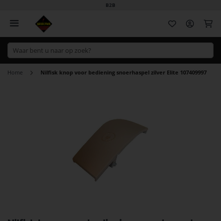
B2B
Wi
Home
Nilfisk knop voor bediening snoerhaspel zilver Elite 107409997
Ga
naar
het
einde
van
de
afbeeldingen-
gallerij
Ga