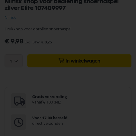
Nilfisk knop voor bediening snoerhaspel
naar
zilver Elite 107409997
het
begin
Nilfisk
van
de
Drukknop voor oprollen snoerhaspel
afbeeldingen-
gallerij
€ 9,98
€ 8,25
1
In winkelwagen
Gratis verzending
vanaf € 100 (NL)
Voor 17:00 besteld
direct verzonden