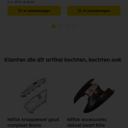
€ 73,47
In winkelwagen
In winkelwagen
Klanten die dit artikel kochten, kochten ook
m
Nilfisk knoppenset goud
Nilfisk accessoires
compleet Bravo
deksel zwart Elite