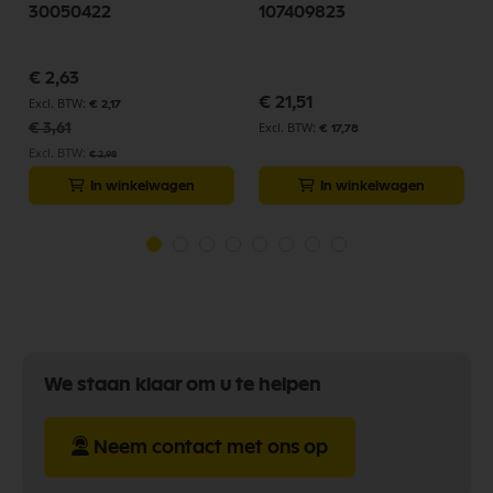
30050422
107409823
Speciale
€ 2,63
prijs
€ 21,51
€ 2,17
€ 3,61
€ 17,78
€ 2,98
In winkelwagen
In winkelwagen
We staan klaar om u te helpen
Neem contact met ons op