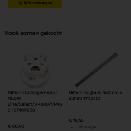
In Winkelwagen
Vaak samen gekocht
Nilfisk stofzuigermotor
Nilfisk zuigbuis 560mm x
1150W
32mm 11112401
Elite/Select/VP600/VP93
0 107409838
€ 19,65
€ 88,90
€ 16,24