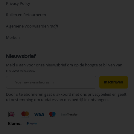
Privacy Policy
Ruilen en Retourneren
Algemene Voorwaarden
(pdf)
Merken
Nieuwsbrief
Meld u aan voor onze nieuwsbrief om op de hoogte te blijven van
nieuwe releases.
Abonneer
Inschrijven
u
op
Door u te abonneren gaat u akkoord met ons privacybeleid en geeft
onze
u toestemming om updates van ons bedrijf te ontvangen.
nieuwsbrief