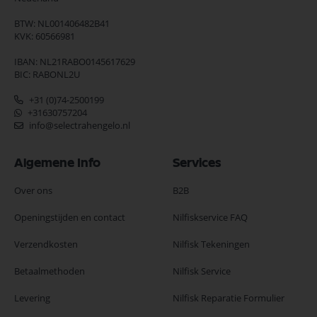
BTW: NL001406482B41
KVK: 60566981
IBAN: NL21RABO0145617629
BIC: RABONL2U
+31 (0)74-2500199
+31630757204
info@selectrahengelo.nl
Algemene Info
Services
Over ons
B2B
Openingstijden en contact
Nilfiskservice FAQ
Verzendkosten
Nilfisk Tekeningen
Betaalmethoden
Nilfisk Service
Levering
Nilfisk Reparatie Formulier