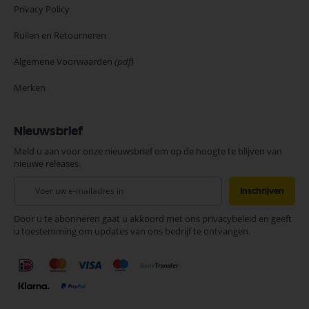
Privacy Policy
Ruilen en Retourneren
Algemene Voorwaarden
(pdf)
Merken
Nieuwsbrief
Meld u aan voor onze nieuwsbrief om op de hoogte te blijven van
nieuwe releases.
Abonneer
Inschrijven
u
op
Door u te abonneren gaat u akkoord met ons privacybeleid en geeft
onze
u toestemming om updates van ons bedrijf te ontvangen.
nieuwsbrief