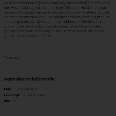
De blue cleaner pad is gemaakt van polyester vezels in een semi open
non-woven fabricagestructuur en is geschikt voor middelmatig nat
reinigen of zwaargebruik spray reinigen. Toepassen met een neutrale
vloerreiniger om oude vervuilde toplagen te verwijderen. Dit product
kan ook gebruikt worden voor het schrobben van vervuilde harde
vloeren zoals beton indien de juiste reinigingsmiddelen worden
gebruikt. Kan zware vervuiling en strepen verwijderen. Ideaal voor
gebruik bij machines tot 350 tpm.
Je vindt dit product in;
Nilfisk Onderdelen
Nilfisk Schrobmachine Onderdelen
Toon meer
Nilfisk Onderdelen
Koop nu de Nilfisk schrobzuigmachine reinigings pad blauw 14 inch
10001917 van het merk Nilfisk. Nilfisk Onderdelen biedt hoogwaardige
Aanvullende informatie
oplossingen voor diverse toepassingen. Bij Selectra Hengelo vindt u
een uitgebreid assortiment, scherpe prijzen, en snelle levering. Ontdek
Meer
5715492079773
de kwaliteit en betrouwbaarheid van Nilfisk Onderdelen vandaag nog
informatie
en bestel eenvoudig online.
2-5 werkdagen
1
Bekijk meer Nilfisk Onderdelen