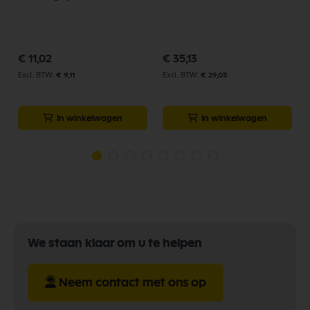
€ 11,02
€ 35,13
€ 9,11
€ 29,03
In winkelwagen
In winkelwagen
We staan klaar om u te helpen
Neem contact met ons op