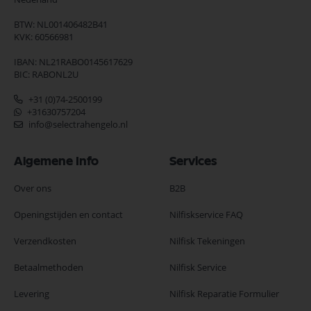
BTW: NL001406482B41
KVK: 60566981
IBAN: NL21RABO0145617629
BIC: RABONL2U
+31 (0)74-2500199
+31630757204
info@selectrahengelo.nl
Algemene Info
Services
Over ons
B2B
Openingstijden en contact
Nilfiskservice FAQ
Verzendkosten
Nilfisk Tekeningen
Betaalmethoden
Nilfisk Service
Levering
Nilfisk Reparatie Formulier