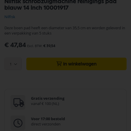
Nilfisk schrobzuigmachine reinigings pad
naar
blauw 14 inch 10001917
het
begin
Nilfisk
van
de
Deze boen pad heeft een diameter van 35,5 cm en worden geleverd in
afbeeldingen-
een verpakking van 5 stuks
gallerij
€ 47,84
€ 39,54
1
In winkelwagen
Gratis verzending
vanaf € 100 (NL)
Voor 17:00 besteld
direct verzonden