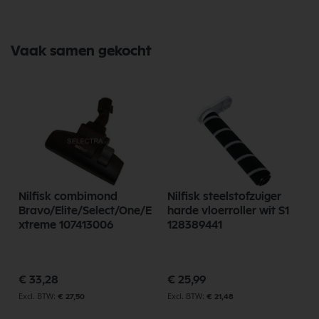
Vaak samen gekocht
Nilfisk combimond
Nilfisk steelstofzuiger
Bravo/Elite/Select/One/E
harde vloerroller wit S1
xtreme 107413006
128389441
p
€ 33,28
€ 25,99
€ 27,50
€ 21,48