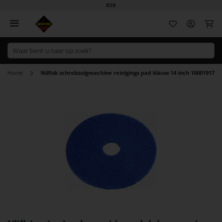
B2B
Wi
Home
Nilfisk schrobzuigmachine reinigings pad blauw 14 inch 10001917
Ga
naar
het
einde
van
de
afbeeldingen-
gallerij
Ga