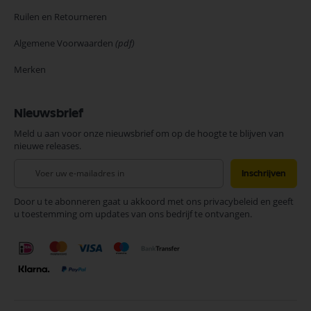
Ruilen en Retourneren
Algemene Voorwaarden
(pdf)
Merken
Nieuwsbrief
Meld u aan voor onze nieuwsbrief om op de hoogte te blijven van
nieuwe releases.
Abonneer
Inschrijven
u
op
Door u te abonneren gaat u akkoord met ons privacybeleid en geeft
onze
u toestemming om updates van ons bedrijf te ontvangen.
nieuwsbrief