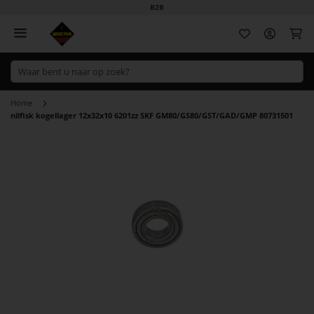
B2B
Wi
Home
nilfisk kogellager 12x32x10 6201zz SKF GM80/GS80/GST/GAD/GMP 80731501
Ga
naar
het
einde
van
de
afbeeldingen-
gallerij