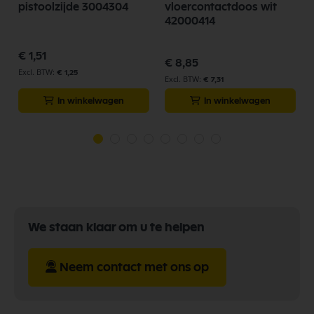
pistoolzijde 3004304
vloercontactdoos wit
42000414
€ 1,51
€ 8,85
€ 1,25
€ 7,31
In winkelwagen
In winkelwagen
We staan klaar om u te helpen
Neem contact met ons op