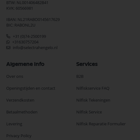
BTW: NL001406482B41
KVK: 60566981
IBAN: NL21RABO0145617629
BIC: RABONL2U
+31 (0)74-2500199
+31630757204
info@selectrahengelo.nl
Algemene Info
Services
Over ons
B2B
Openingstijden en contact
Nilfiskservice FAQ
Verzendkosten
Nilfisk Tekeningen
Betaalmethoden
Nilfisk Service
Levering
Nilfisk Reparatie Formulier
Privacy Policy