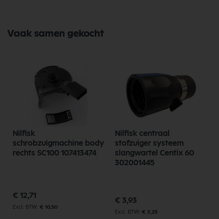
Vaak samen gekocht
t
Nilfisk
Nilfisk centraal
schrobzuigmachine body
stofzuiger systeem
rechts SC100 107413474
slangwartel Centix 60
302001445
p
€ 12,71
€ 3,93
€ 10,50
€ 3,25