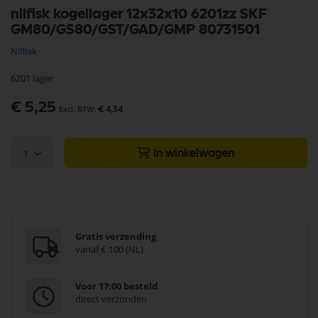
Ga
nilfisk kogellager 12x32x10 6201zz SKF
naar
GM80/GS80/GST/GAD/GMP 80731501
het
begin
Nilfisk
van
de
6201 lager
afbeeldingen-
gallerij
€ 5,25
€ 4,34
1
In winkelwagen
Gratis verzending
vanaf € 100 (NL)
Voor 17:00 besteld
direct verzonden