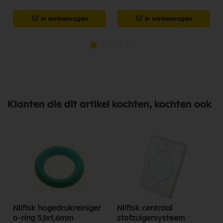
In winkelwagen
In winkelwagen
Klanten die dit artikel kochten, kochten ook
T
Nilfisk hogedrukreiniger
Nilfisk centraal
o-ring 5,1x1,6mm
stofzuigersysteem