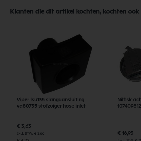
Klanten die dit artikel kochten, kochten ook
Viper lsu135 slangaansluiting
Nilfisk ac
va80735 stofzuiger hose inlet
10740981
Speciale
€ 3,63
prijs
€ 16,93
€ 3,00
€ 4,22
€ 1