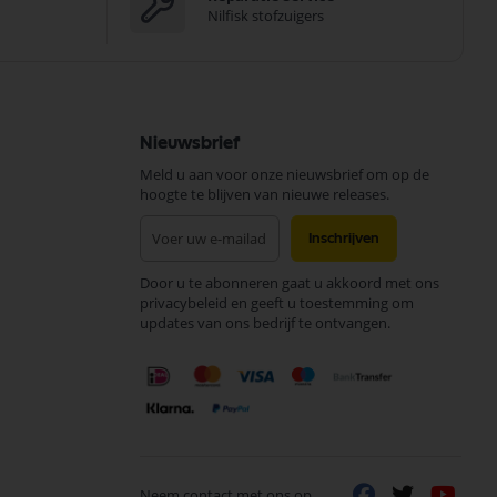
Nilfisk stofzuigers
Nieuwsbrief
Meld u aan voor onze nieuwsbrief om op de
hoogte te blijven van nieuwe releases.
Abonneer
Inschrijven
u
op
Door u te abonneren gaat u akkoord met ons
onze
privacybeleid en geeft u toestemming om
nieuwsbrief
updates van ons bedrijf te ontvangen.
Neem contact met ons op