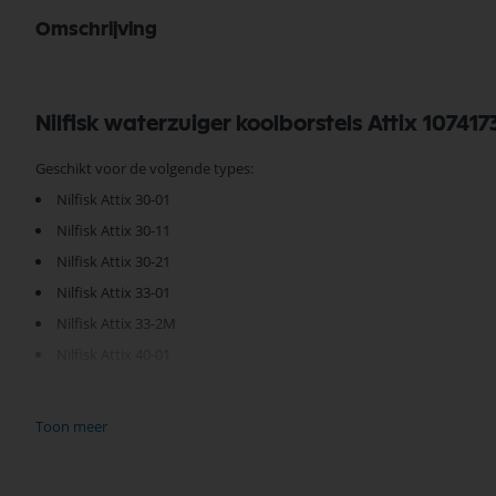
Omschrijving
Nilfisk waterzuiger koolborstels Attix 10741
Geschikt voor de volgende types:
Nilfisk Attix 30-01
Nilfisk Attix 30-11
Nilfisk Attix 30-21
Nilfisk Attix 33-01
Nilfisk Attix 33-2M
Nilfisk Attix 40-01
Nilfisk Attix 40-21
Nilfisk Attix 44-21
Toon meer
Nilfisk attix 50-01
Nilfisk Attix 50-21