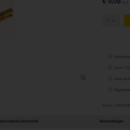
Speciale
€ 9,08
prijs
1
Gratis v
Voor 17:
Kies uw 
Reparatie
Art.nr.
1074173
Aanvullende informatie
Beoordelingen