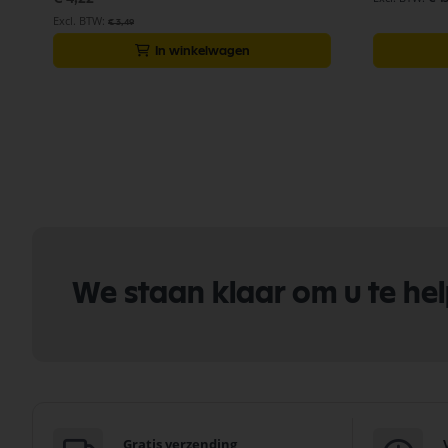
€ 3,49
In winkelwagen
We staan klaar om u te he
Gratis verzending