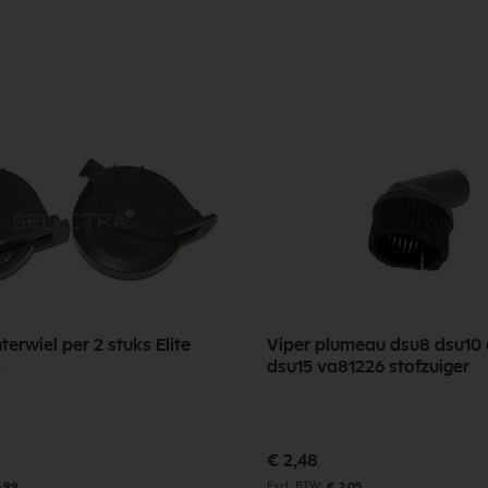
hterwiel per 2 stuks Elite
Viper plumeau dsu8 dsu10 
2
dsu15 va81226 stofzuiger
€ 2,48
3,99
€ 2,05