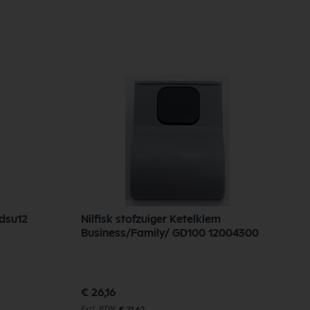
dsu12
Nilfisk stofzuiger Ketelklem
N
Business/Family/ GD100 12004300
S
€ 26,16
€
€ 21,62