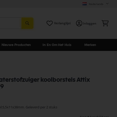
Nederlands
Zoeken
Win
Verlanglijst
Inloggen
Nieuwe Producten
In En Om Het Huis
Merken
aterstofzuiger koolborstels Attix
99
l:5,5x11x38mm. Geleverd per 2 stuks