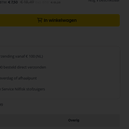
Nog
1
beschikbaar
€ 18,49
€ 7,50
€ 15,28
In winkelwagen
erzending
vanaf € 100 (NL)
00 besteld
direct verzonden
leverdag
of afhaalpunt
 Service
Nilfisk stofzuigers
99
Overig