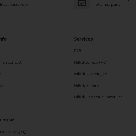
direct verzonden
of afhaalpunt
nfo
Services
B2B
n en contact
Nilfiskservice FAQ
n
Nilfisk Tekeningen
en
Nilfisk Service
Nilfisk Reparatie Formulier
ourneren
orwaarden
(pdf)