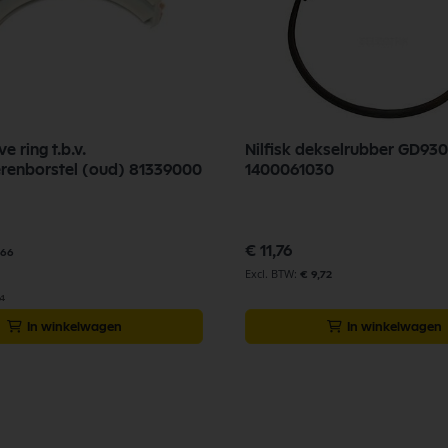
ve ring t.b.v.
Nilfisk dekselrubber GD93
renborstel (oud) 81339000
1400061030
€ 11,76
,66
€ 9,72
61
In winkelwagen
In winkelwagen