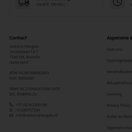
vanaf € 100 (NL)
Contact
Algemene I
Selectra Hengelo
Over ons
Verzetslaan 13-7
7548 EM,
Boekelo
Openingstijde
Nederland
Verzendkoste
BTW: NL001406482B41
KVK: 60566981
Betaalmethod
IBAN: NL21RABO0145617629
BIC: RABONL2U
Levering
+31 (0)74-2500199
Privacy Policy
+31630757204
info@selectrahengelo.nl
Ruilen en Ret
Algemene Vo