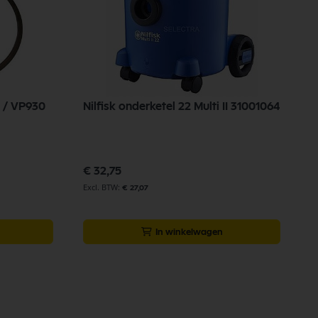
0 / VP930
Nilfisk onderketel 22 Multi II 31001064
€ 32,75
€ 27,07
In winkelwagen