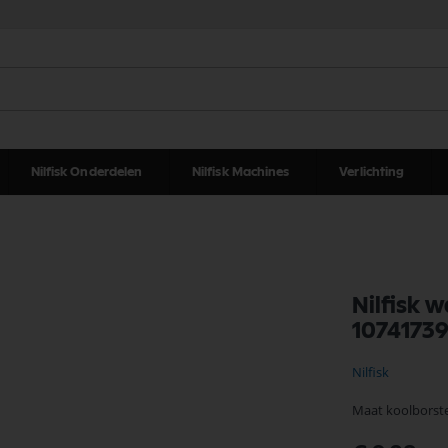
Nilfisk Onderdelen
Nilfisk Machines
Verlichting
Nilfisk w
1074173
Nilfisk
Maat koolborste