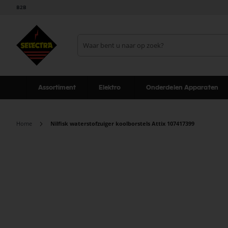
B2B
Assortiment
Elektro
Onderdelen Apparaten
Home
Nilfisk waterstofzuiger koolborstels Attix 107417399
Ga
naar
het
einde
van
de
afbeeldingen-
gallerij