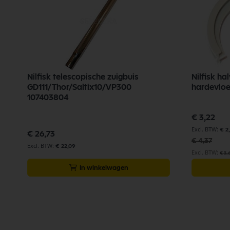
Nilfisk telescopische zuigbuis
Nilfisk hal
GD111/Thor/Saltix10/VP300
hardevloe
107403804
Speciale
€ 3,22
prijs
€ 2
€ 26,73
€ 4,37
€ 22,09
€ 3,
In winkelwagen