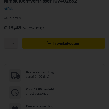
Nilfisk luchtverfrisser 107402632
naar
het
Nilfisk
begin
van
Geurkorrels
de
afbeeldingen-
€ 13,48
gallerij
€ 11,14
1
In winkelwagen
Gratis verzending
vanaf € 100 (NL)
Voor 17:00 besteld
direct verzonden
Kies uw leverdag