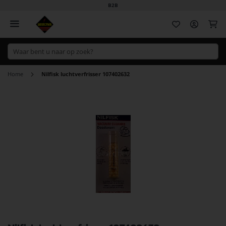
B2B
Wi
Home
Nilfisk luchtverfrisser 107402632
Ga
naar
het
einde
van
de
afbeeldingen-
gallerij
Ga