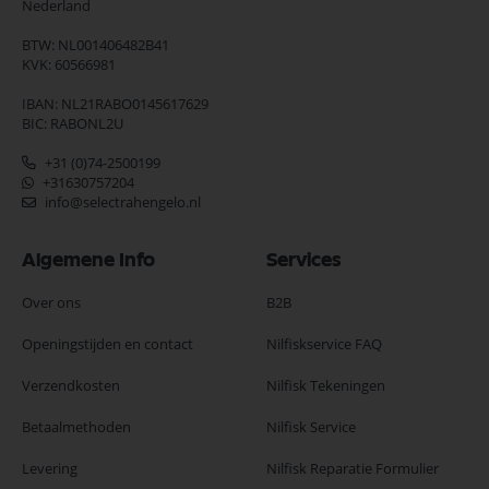
Nederland
BTW: NL001406482B41
KVK: 60566981
IBAN: NL21RABO0145617629
BIC: RABONL2U
+31 (0)74-2500199
+31630757204
info@selectrahengelo.nl
Algemene Info
Services
Over ons
B2B
Openingstijden en contact
Nilfiskservice FAQ
Verzendkosten
Nilfisk Tekeningen
Betaalmethoden
Nilfisk Service
Levering
Nilfisk Reparatie Formulier