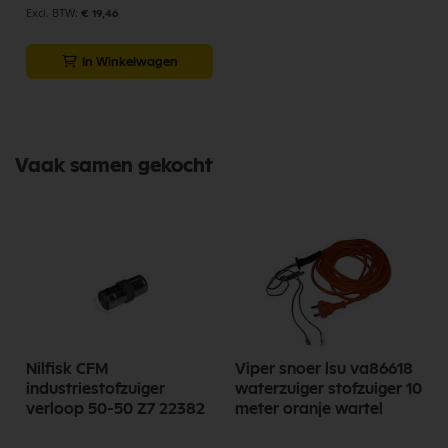
scherpe prijzen, en snelle levering. Ontdek de kwaliteit en
€ 19,46
betrouwbaarheid van Nilfisk Onderdelen vandaag nog en bestel
eenvoudig online.
In Winkelwagen
Bekijk meer Nilfisk Onderdelen
Vaak samen gekocht
Nilfisk CFM
Viper snoer lsu va86618
N
industriestofzuiger
waterzuiger stofzuiger 10
verloop 50-50 Z7 22382
meter oranje wartel