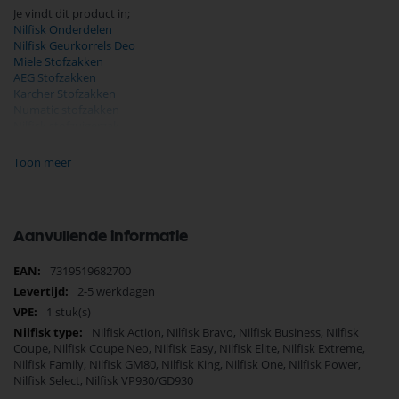
Je vindt dit product in;
Nilfisk Onderdelen
Nilfisk Geurkorrels Deo
Miele Stofzakken
AEG Stofzakken
Karcher Stofzakken
Numatic stofzakken
Nilfisk stofzuigerzak
Dirt Devil Stofzakken Onderdelen
Miele Stofzuiger Onderdelen
Toon meer
AEG Electrolux Stofzuiger Onderdelen
Karcher Stofzuiger Onderdelen
Numatic onderdelen
Dirt Devil Stofzuiger Onderdelen
Aanvullende informatie
Stofzuiger Onderdelen
Nilfisk Power
Meer
Nilfisk Coupe
7319519682700
informatie
Nilfisk Select
2-5 werkdagen
Nilfisk One
1 stuk(s)
Nilfisk Elite
Nilfisk Action, Nilfisk Bravo, Nilfisk Business, Nilfisk
Nilfisk Action
Coupe, Nilfisk Coupe Neo, Nilfisk Easy, Nilfisk Elite, Nilfisk Extreme,
Nilfisk King
Nilfisk Family, Nilfisk GM80, Nilfisk King, Nilfisk One, Nilfisk Power,
Nilfisk Bravo
Nilfisk Select, Nilfisk VP930/GD930
Nilfisk Extreme
Behuizing