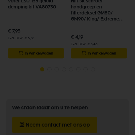
Viper LSU 135 geluid
Nilfisk schroef
demping kit VA80730
handgreep en
filterdeksel GM80/
GM90/ King/ Extreme
81527801
€ 7,93
€ 4,19
€ 6,55
€ 3,46
In winkelwagen
In winkelwagen
We staan klaar om u te helpen
Neem contact met ons op