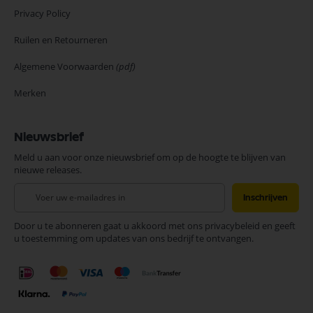
Privacy Policy
Ruilen en Retourneren
Algemene Voorwaarden
(pdf)
Merken
Nieuwsbrief
Meld u aan voor onze nieuwsbrief om op de hoogte te blijven van
nieuwe releases.
Abonneer
Inschrijven
u
op
Door u te abonneren gaat u akkoord met ons privacybeleid en geeft
onze
u toestemming om updates van ons bedrijf te ontvangen.
nieuwsbrief