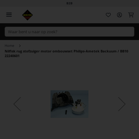
B2B
Wi
Home
Nilfisk rug stofzuiger motor ombouwset Philips-Ametek Backuum / BB10
22240601
Ga
naar
het
einde
van
de
afbeeldingen-
gallerij