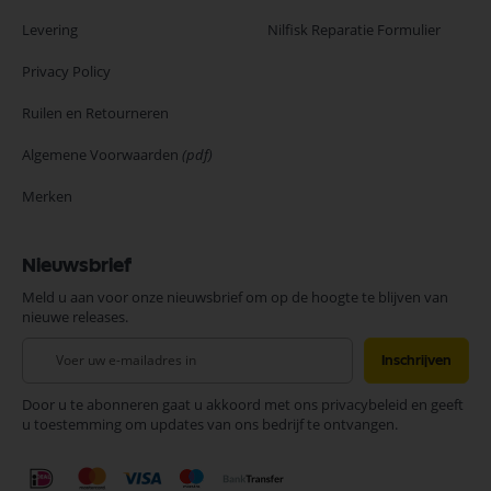
Levering
Nilfisk Reparatie Formulier
Privacy Policy
Ruilen en Retourneren
Algemene Voorwaarden
(pdf)
Merken
Nieuwsbrief
Meld u aan voor onze nieuwsbrief om op de hoogte te blijven van
nieuwe releases.
Abonneer
Inschrijven
u
op
Door u te abonneren gaat u akkoord met ons privacybeleid en geeft
onze
u toestemming om updates van ons bedrijf te ontvangen.
nieuwsbrief