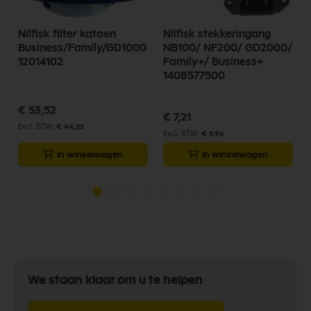
Nilfisk filter katoen
Nilfisk stekkeringang
Business/Family/GD1000
NB100/ NF200/ GD2000/
12014102
Family+/ Business+
1408577500
€ 53,52
€ 7,21
€ 44,23
€ 5,96
In winkelwagen
In winkelwagen
We staan klaar om u te helpen