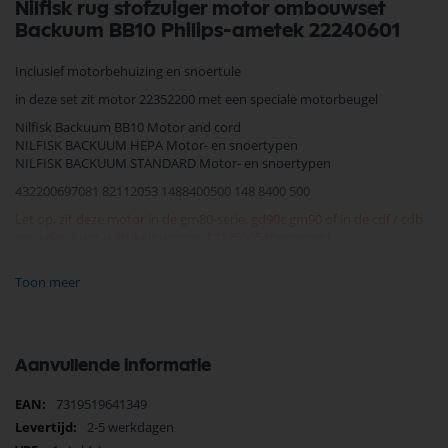
Nilfisk rug stofzuiger motor ombouwset
Backuum BB10 Philips-ametek 22240601
Inclusief motorbehuizing en snoertule
in deze set zit motor 22352200 met een speciale motorbeugel
Nilfisk Backuum BB10 Motor and cord
NILFISK BACKUUM HEPA Motor- en snoertypen
NILFISK BACKUUM STANDARD Motor- en snoertypen
432200697081 82112053 1488400500 148 8400 500
Let op, zit deze motor in de gm80-serie, gd90c gm90 of in de cdf / cdb
serie dan kunt u artikelnummer 12125005 toepassen!
Please note, is this engine applied in the gm80 series, gd90c gm90 or in
Toon meer
the cdf / cdb series then you can apply part number 12125005!
Je vindt dit product in;
Nilfisk Onderdelen
Nilfisk Motoren
Aanvullende informatie
Stofzuiger Onderdelen
Nilfisk motoren en koolborstels
Meer
7319519641349
Zoeken op type Nilfisk stofzuiger
informatie
2-5 werkdagen
Nilfisk Stofzuiger op Productgroep