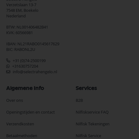
Verzetslaan 13-7
7548 EM,
Boekelo
Nederland
BTW: NL001406482B41
KVK: 60566981
IBAN: NL21RABO0145617629
BIC: RABONL2U
+31 (0)74-2500199
+31630757204
info@selectrahengelo.nl
Algemene Info
Services
Over ons
B2B
Openingstijden en contact
Nilfiskservice FAQ
Verzendkosten
Nilfisk Tekeningen
Betaalmethoden
Nilfisk Service