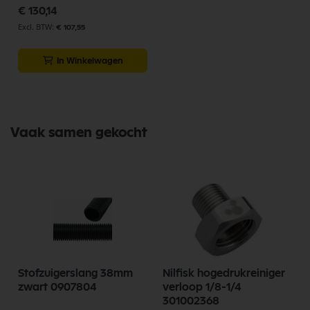
€ 130,14
€ 107,55
In Winkelwagen
Vaak samen gekocht
Stofzuigerslang 38mm
Nilfisk hogedrukreiniger
zwart 0907804
verloop 1/8-1/4
301002368