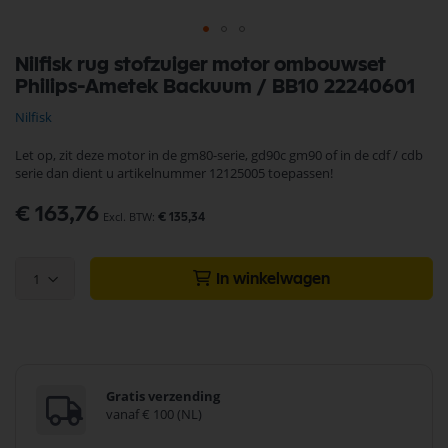
Ga
Nilfisk rug stofzuiger motor ombouwset
naar
Philips-Ametek Backuum / BB10 22240601
het
begin
Nilfisk
van
de
Let op, zit deze motor in de gm80-serie, gd90c gm90 of in de cdf / cdb
afbeeldingen-
serie dan dient u artikelnummer 12125005 toepassen!
gallerij
€ 163,76
€ 135,34
1
In winkelwagen
Gratis verzending
vanaf € 100 (NL)