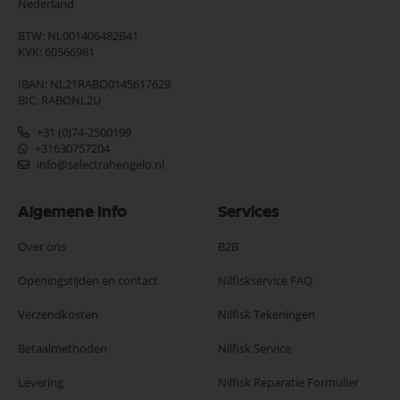
Nederland
BTW: NL001406482B41
KVK: 60566981
IBAN: NL21RABO0145617629
BIC: RABONL2U
+31 (0)74-2500199
+31630757204
info@selectrahengelo.nl
Algemene Info
Services
Over ons
B2B
Openingstijden en contact
Nilfiskservice FAQ
Verzendkosten
Nilfisk Tekeningen
Betaalmethoden
Nilfisk Service
Levering
Nilfisk Reparatie Formulier