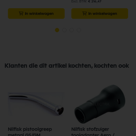
€ 216,47
In winkelwagen
In winkelwagen
Klanten die dit artikel kochten, kochten ook
Nilfisk pistoolgreep
Nilfisk stofzuiger
metaal GS/GM
tooladapter Aero /