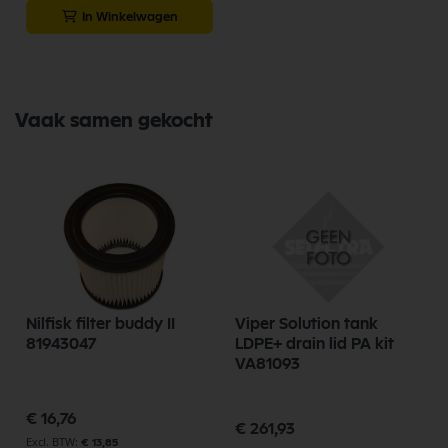
In Winkelwagen
Vaak samen gekocht
Nilfisk filter buddy II
Viper Solution tank
81943047
LDPE+ drain lid PA kit
h
VA81093
€ 16,76
€ 261,93
€ 13,85