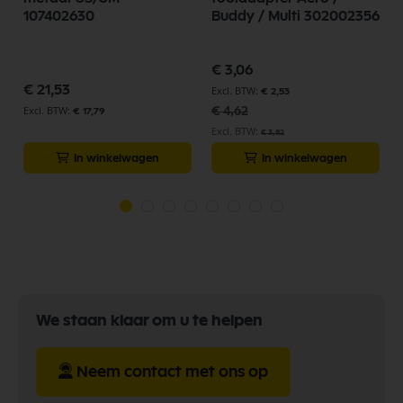
107402630
Buddy / Multi 302002356
Speciale
€ 3,06
prijs
€ 21,53
€ 2,53
€ 4,62
€ 17,79
€ 3,82
In winkelwagen
In winkelwagen
We staan klaar om u te helpen
Neem contact met ons op