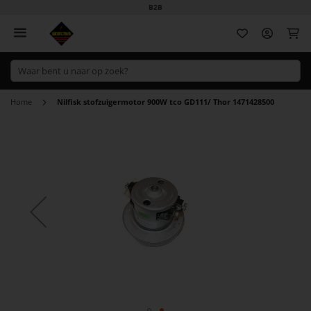
B2B
Wi
Home
Nilfisk stofzuigermotor 900W tco GD111/ Thor 1471428500
Ga
naar
het
einde
van
de
afbeeldingen-
gallerij