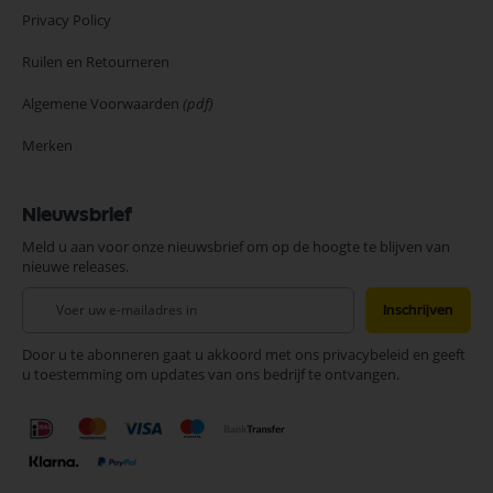
Privacy Policy
Ruilen en Retourneren
Algemene Voorwaarden
(pdf)
Merken
Nieuwsbrief
Meld u aan voor onze nieuwsbrief om op de hoogte te blijven van
nieuwe releases.
Abonneer
Inschrijven
u
op
Door u te abonneren gaat u akkoord met ons privacybeleid en geeft
onze
u toestemming om updates van ons bedrijf te ontvangen.
nieuwsbrief