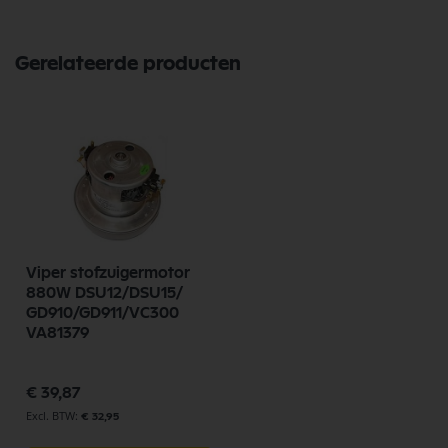
een uitgebreid assortiment, scherpe prijzen, en snelle levering. Ontdek
de kwaliteit en betrouwbaarheid van Nilfisk Onderdelen vandaag nog
en bestel eenvoudig online.
Gerelateerde producten
Bekijk meer Nilfisk Onderdelen
Viper stofzuigermotor
880W DSU12/DSU15/
GD910/GD911/VC300
VA81379
€ 39,87
€ 32,95