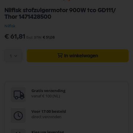
Ga
Nilfisk stofzuigermotor 900W tco GD111/
naar
Thor 1471428500
het
begin
Nilfisk
van
de
€ 61,81
€ 51,08
afbeeldingen-
gallerij
1
In winkelwagen
Gratis verzending
vanaf € 100 (NL)
Voor 17:00 besteld
direct verzonden
Kies uw leverdag