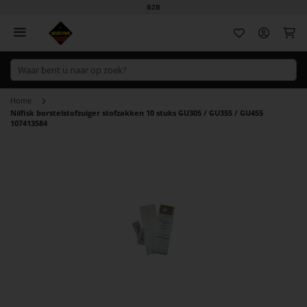
B2B
Wi
Home
Nilfisk borstelstofzuiger stofzakken 10 stuks GU305 / GU355 / GU455
107413584
Ga
naar
het
einde
van
de
afbeeldingen-
gallerij