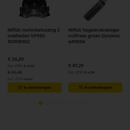
Nilfisk motorbehuizing 2
Nilfisk hogedrukreiniger
snelheden VP930
vuilfrees groen Dynamic
107418902
6411054
Speciale
€ 26,20
prijs
€ 81,25
€ 21,65
€ 32,48
€ 67,15
€ 26,84
In winkelwagen
In winkelwagen