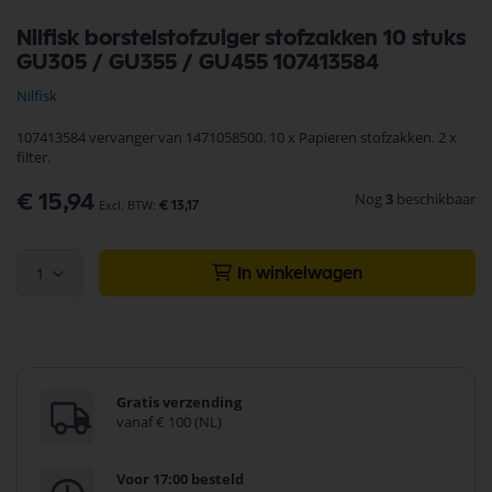
Ga
Nilfisk borstelstofzuiger stofzakken 10 stuks
naar
GU305 / GU355 / GU455 107413584
het
begin
Nilfisk
van
de
107413584 vervanger van 1471058500. 10 x Papieren stofzakken. 2 x
afbeeldingen-
filter.
gallerij
Nog
3
beschikbaar
€ 15,94
€ 13,17
1
In winkelwagen
Gratis verzending
vanaf € 100 (NL)
Voor 17:00 besteld