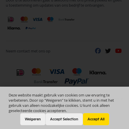
Door u te abonneren gaat u akkoord met ons privacybeleid en geeft
onze
u toestemming om updates van ons bedrijf te ontvangen.
nieuwsbrief
Neem contact met ons op
Deze website maakt gebruik van cookies om uw ervaring te
Nederlands
Copyright © 2024 Selectra Hengelo
verbeteren. Door op "Weigeren" te klikken, stemt u in met het
gebruik van alleen noodzakelijke cookies. U kunt ook alleen
geselecteerde cookies accepteren.
Weigeren
Accept Selection
Accept All