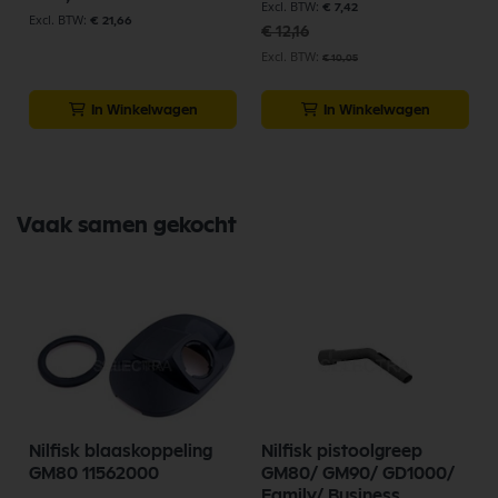
€ 7,42
€ 21,66
€ 12,16
€ 10,05
In Winkelwagen
In Winkelwagen
Vaak samen gekocht
Nilfisk blaaskoppeling
Nilfisk pistoolgreep
GM80 11562000
GM80/ GM90/ GD1000/
Family/ Business