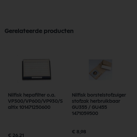
Onderdelen vandaag nog en bestel eenvoudig online.
Bekijk meer Nilfisk Onderdelen
Gerelateerde producten
Nilfisk hepafilter o.a.
Nilfisk borstelstofzuiger
VP300/VP600/VP930/S
stofzak herbruikbaar
altix 101471250600
GU355 / GU455
1471059500
Speciale
€ 8,98
prijs
€ 26,21