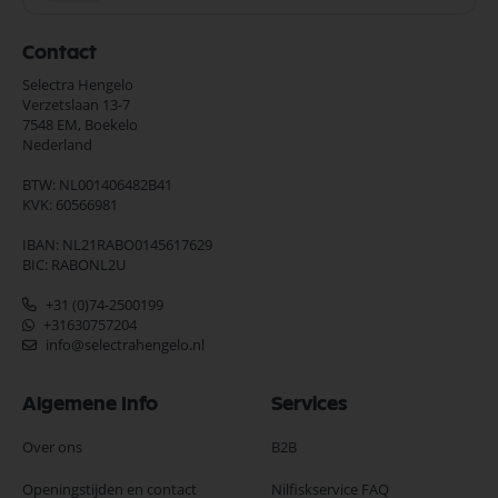
Contact
Selectra Hengelo
Verzetslaan 13-7
7548 EM,
Boekelo
Nederland
BTW: NL001406482B41
KVK: 60566981
IBAN: NL21RABO0145617629
BIC: RABONL2U
+31 (0)74-2500199
+31630757204
info@selectrahengelo.nl
Algemene Info
Services
Over ons
B2B
Openingstijden en contact
Nilfiskservice FAQ