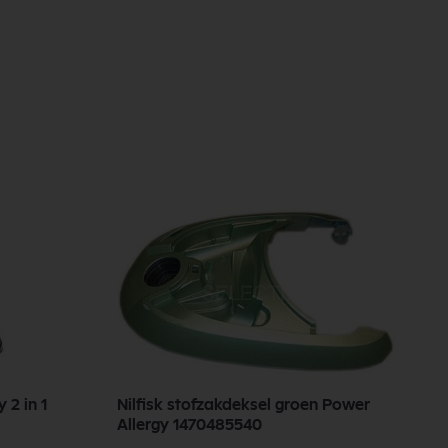
 2 in 1
Nilfisk stofzakdeksel groen Power
N
Allergy 1470485540
b