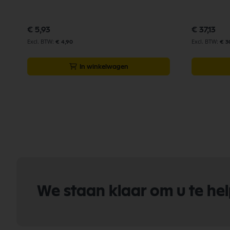
€ 5,93
€ 37,13
€ 4,90
€ 3
In winkelwagen
We staan klaar om u te he