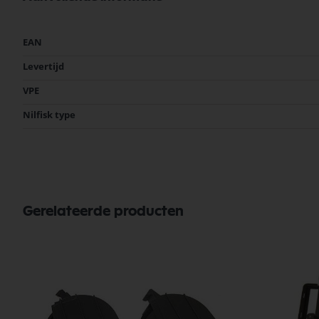
Meer
EAN
informatie
Levertijd
VPE
Nilfisk type
Gerelateerde producten