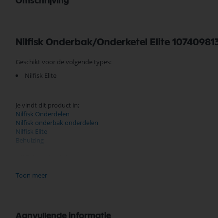
Omschrijving
Nilfisk Onderbak/Onderketel Elite 10740981
Geschikt voor de volgende types:
Nilfisk Elite
Je vindt dit product in;
Nilfisk Onderdelen
Nilfisk onderbak onderdelen
Nilfisk Elite
Behuizing
Nilfisk Onderdelen
Koop nu de Nilfisk onderbak Elite 107409813 van het merk Nilfisk. Nil
prijzen, en snelle levering. Ontdek de kwaliteit en betrouwbaarheid v
Toon meer
Bekijk meer Nilfisk Onderdelen
Aanvullende informatie