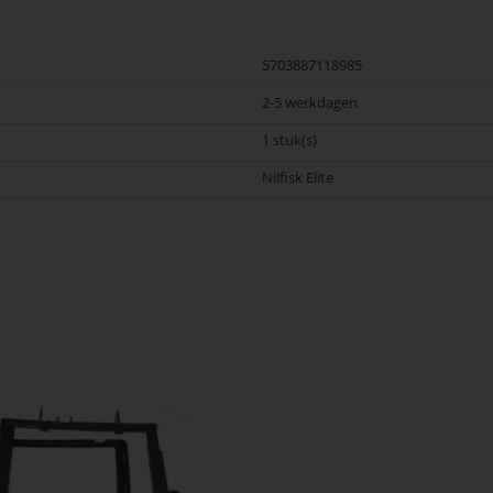
5703887118985
2-5 werkdagen
1 stuk(s)
Nilfisk Elite