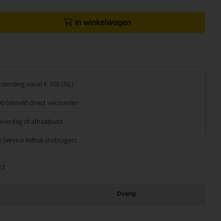
In winkelwagen
erzending
vanaf € 100 (NL)
00 besteld
direct verzonden
leverdag
of afhaalpunt
 Service
Nilfisk stofzuigers
13
Overig