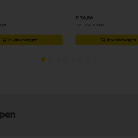
€ 36,86
0,69
€ 30,46
In winkelwagen
In winkelwagen
lpen