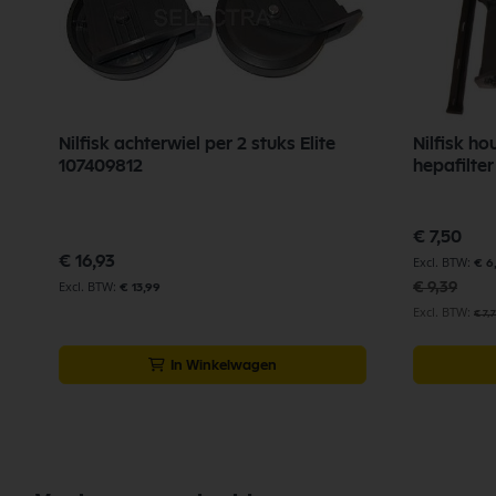
Nilfisk achterwiel per 2 stuks Elite
Nilfisk ho
107409812
Speciale
€ 7,50
prijs
€ 16,93
€ 6
€ 9,39
€ 13,99
€ 7,
In Winkelwagen