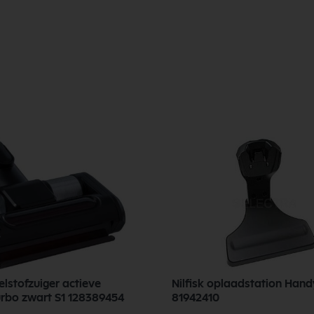
eelstofzuiger actieve
Nilfisk oplaadstation Handy
turbo zwart S1 128389454
81942410