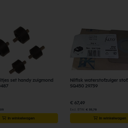
eltjes set handy zuigmond
Nilfisk waterstofzuiger sto
0487
SQ450 29739
€ 67,49
,05
€ 55,78
In winkelwagen
In winkelwagen