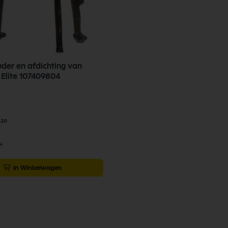
uder en afdichting van
hepafilter Elite 107409804
,20
76
In Winkelwagen