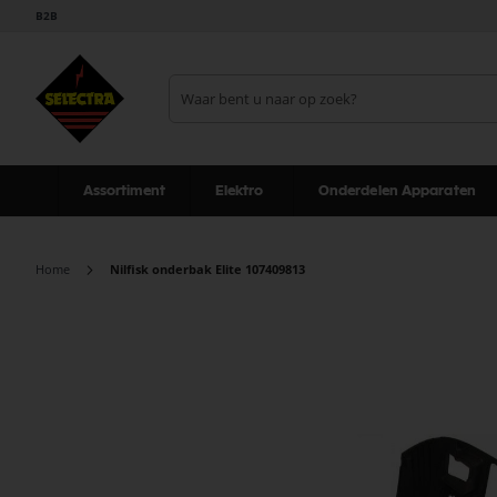
B2B
Assortiment
Elektro
Onderdelen Apparaten
Home
Nilfisk onderbak Elite 107409813
Ga
naar
het
einde
van
de
afbeeldingen-
gallerij