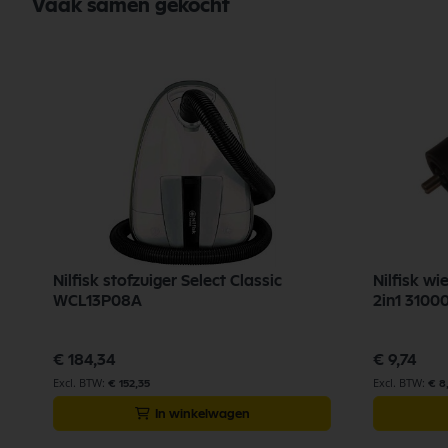
Vaak samen gekocht
Nilfisk stofzuiger Select Classic
Nilfisk wi
WCL13P08A
2in1 3100
€ 184,34
€ 9,74
€ 152,35
€ 8
In winkelwagen