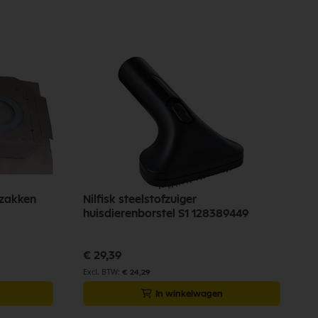
fzakken
Nilfisk steelstofzuiger
huisdierenborstel S1 128389449
€ 29,39
€ 24,29
In winkelwagen