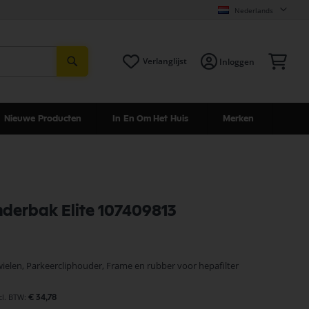
Nederlands
Zoeken
Win
Verlanglijst
Inloggen
Nieuwe Producten
In En Om Het Huis
Merken
onderbak Elite 107409813
wielen, Parkeercliphouder, Frame en rubber voor hepafilter
€ 34,78